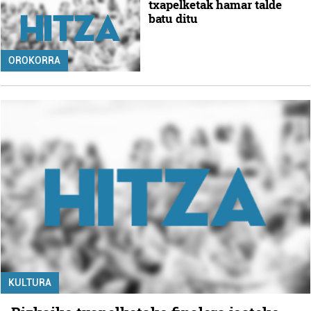
txapelketak hamar talde
batu ditu
OROKORRA
KULTURA