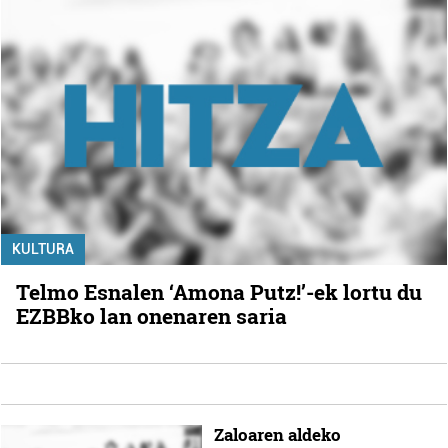
KULTURA
Telmo Esnalen ‘Amona Putz!’-ek lortu du
EZBBko lan onenaren saria
Zaloaren aldeko