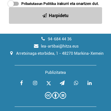
Pribatutasun Politika
irakurri eta onartzen dut.
Harpidetu
94-684 44 36
lea-artibai@hitza.eus
Arretxinaga etorbidea, 1 - 48270 Markina-Xemein
Publizitatea