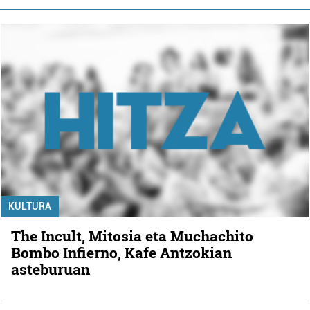
KULTURA
The Incult, Mitosia eta Muchachito
Bombo Infierno, Kafe Antzokian
asteburuan