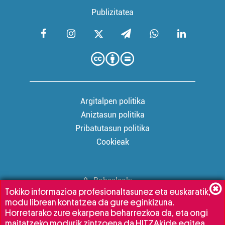
Publizitatea
Argitalpen politika
Aniztasun politika
Pribatutasun politika
Cookieak
Babesleak:
Tokiko informazioa profesionaltasunez eta euskaratik,
modu librean kontatzea da gure eginkizuna.
Horretarako zure ekarpena beharrezkoa da, eta ongi
maitatzeko modurik zintzoena da HITZAkide egitea.