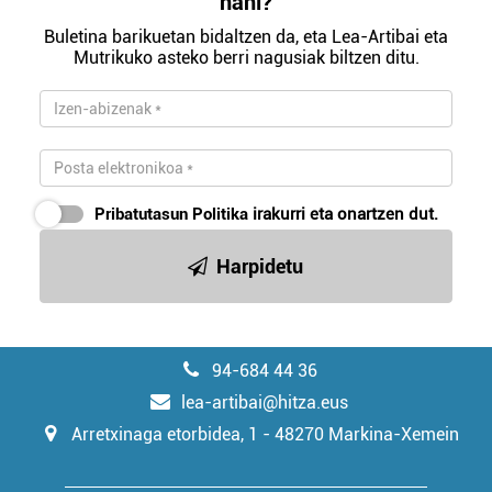
nahi?
Buletina barikuetan bidaltzen da, eta Lea-Artibai eta
Mutrikuko asteko berri nagusiak biltzen ditu.
Pribatutasun Politika
irakurri eta onartzen dut.
Harpidetu
94-684 44 36
lea-artibai@hitza.eus
Arretxinaga etorbidea, 1 - 48270 Markina-Xemein