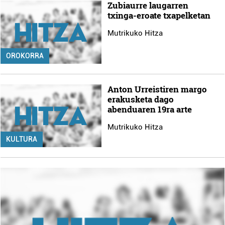
Zubiaurre laugarren
txinga-eroate txapelketan
Mutrikuko Hitza
OROKORRA
Anton Urreistiren margo
erakusketa dago
abenduaren 19ra arte
Mutrikuko Hitza
KULTURA