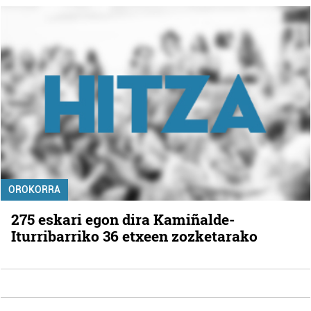
OROKORRA
275 eskari egon dira Kamiñalde-
Iturribarriko 36 etxeen zozketarako