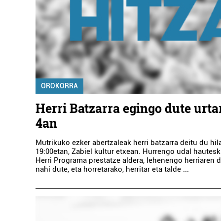
OROKORRA
Herri Batzarra egingo dute urta
4an
Mutrikuko ezker abertzaleak herri batzarra deitu du hil
19:00etan, Zabiel kultur etxean. Hurrengo udal hautes
Herri Programa prestatze aldera, lehenengo herriaren 
nahi dute, eta horretarako, herritar eta talde ...