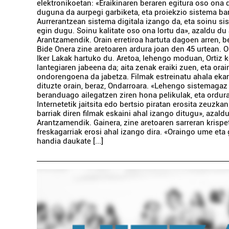
elektronikoetan: «Eraikinaren beraren egitura oso ona d
duguna da aurpegi garbiketa, eta proiekzio sistema barr
Aurrerantzean sistema digitala izango da, eta soinu si
egin dugu. Soinu kalitate oso ona lortu da», azaldu du
Arantzamendik. Orain erretiroa hartuta dagoen arren, b
Bide Onera zine aretoaren ardura joan den 45 urtean. O
Iker Lakak hartuko du. Aretoa, lehengo moduan, Ortiz 
lantegiaren jabeena da; aita zenak eraiki zuen, eta orai
ondorengoena da jabetza. Filmak estreinatu ahala ekar
dituzte orain, beraz, Ondarroara. «Lehengo sistemagaz 
beranduago ailegatzen ziren hona pelikulak, eta ordur
Internetetik jaitsita edo bertsio piratan erosita zeuzkan
barriak diren filmak eskaini ahal izango ditugu», azald
Arantzamendik. Gainera, zine aretoaren sarreran krispe
freskagarriak erosi ahal izango dira. «Oraingo ume eta
handia daukate [...]