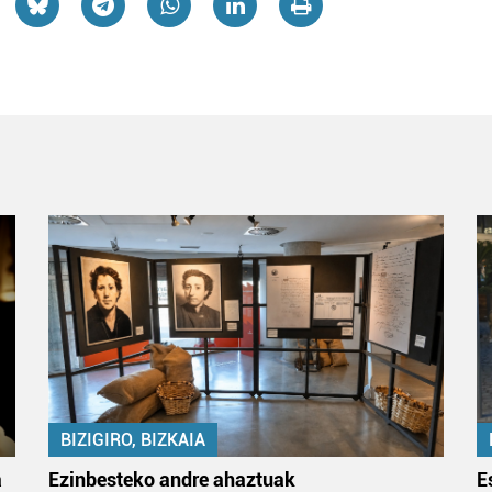
BIZIGIRO, BIZKAIA
a
Ezinbesteko andre ahaztuak
E