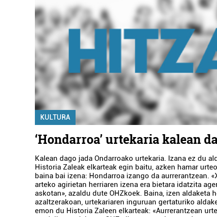
KULTURA
‘Hondarroa’ urtekaria kalean d
Kalean dago jada Ondarroako urtekaria. Izana ez du al
Historia Zaleak elkarteak egin baitu, azken hamar urteo
baina bai izena: Hondarroa izango da aurrerantzean. «
arteko agirietan herriaren izena era bietara idatzita ag
askotan», azaldu dute OHZkoek. Baina, izen aldaketa h
azaltzerakoan, urtekariaren inguruan gertaturiko aldake
emon du Historia Zaleen elkarteak: «Aurrerantzean urte