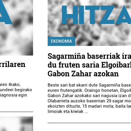
EKONOMIA
Sagarmiña baserriak ir
rrilaren
du fruten saria Elgoiba
Gabon Zahar azokan
aren 4rako,
Beste sari bat ekarri dute Sagarmiña base
kundeei begirako
euren frutengatik. Oraingo honetan, Elgo
diagnosia egin
Gabon Zahar azokako sari nagusia izan d
Olabarrieta auzoko baserrian 29 sagar mo
ekoizten dituzte, 15 madari mota; baita la
limoiak eta kiwiak ...