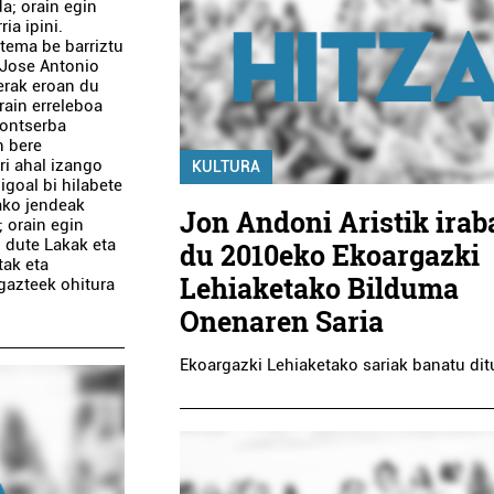
a; orain egin
ia ipini.
stema be barriztu
 Jose Antonio
erak eroan du
rain erreleboa
kontserba
n bere
ri ahal izango
KULTURA
igoal bi hilabete
ako jendeak
Jon Andoni Aristik irab
; orain egin
u dute Lakak eta
du 2010eko Ekoargazki
tak eta
Lehiaketako Bilduma
 gazteek ohitura
Onenaren Saria
Ekoargazki Lehiaketako sariak banatu dit