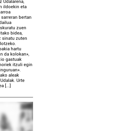
z Udalarena,
n ildoekin eta
darroa
 sarreran bertan
dailua
eskuratu zuen
itako bidea,
z sinatu zuten
 lotzeko.
bakia hartu
on da kolokan»,
zio gastuak
oriek itzuli egin
 inguruan».
rako aleak
Udalak. Urte
 [...]