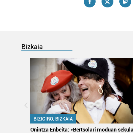
Bizkaia
BIZIGIRO, BIZKAIA
na
Onintza Enbeita: «Bertsolari moduan sekul