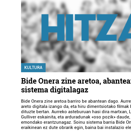
KULTURA
Bide Onera zine aretoa, abantea
sistema digitalagaz
Bide Onera zine aretoa barriro be abantean dago. Aurr
areto digitala izango da, eta hiru dimentsiotako filma
dituzte bertan. Aurreko asteburuan hasi dira martxan, 
Gulliver eskainita, eta arduradunak «oso pozik» daude,
emondako erantzunagaz. Soinu sistema barria Bide On
eraikinean ez dute obrarik egin, baina bai instalazio ele