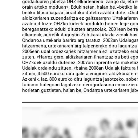
gordailuaren jabetza OHZ elkartearena izango da, eta e
orain arteko moduan». Edukinetan, halan be, «betiko la
betiko filosofiagaz» jarraituko dutela azaldu dute. «On
aldizkariaren zuzendaritza ez galtzearren» Urtekariaren
azaldu dituzte OHZko kideek produktu honen lege gor
bereganatzeko eduki dituzten arrazoiak. 2001ean berr
elkarteak, aurretik Augustin Zubikarai idazle zenak has
Ondarroa urtekaria barriro argitaratuz. 2002an Udalaga
hitzarmena, urtekariaren argitalpenerako diru laguntza
2005ean udal ordezkariek hitzarmena ez luzatzeko era
zuten. «Harrez gero, aldizkariaren finantzazioa beti eg
OHZkoek azaldu dutenez. 2007an inprenta eta maketa
Udalak ordaindu zituen, «baina 2008an Udalak faktura h
zituen, 3.500 euroko diru galera eraginez aldizkariaren
Azkenik, iaz, 800 euroko diru laguntza jasotzeko, sobe
turismo bulegoan lagatzeko derrigortasuna eman zien 
horietan guztietan, halan be, Ondarroa urtekariaren jabea