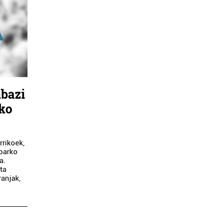
abazi
rko
rrikoek,
ibarko
a.
ta
ranjak,