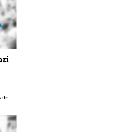
azi
uzte