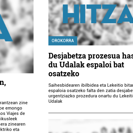
OROKORRA
Desjabetza prozesua ha
du Udalak espaloi bat
osatzeko
n,
Saihesbidearen ibilbidea eta Lekeitio bita
espaloia osatzeko falta den zatia desjab
urgentziazko prozedura onartu du Lekeit
Udalak
erantzean zine
k be emongo
Los Viajes de
 ikusleek
era zinearen
ktriko eta