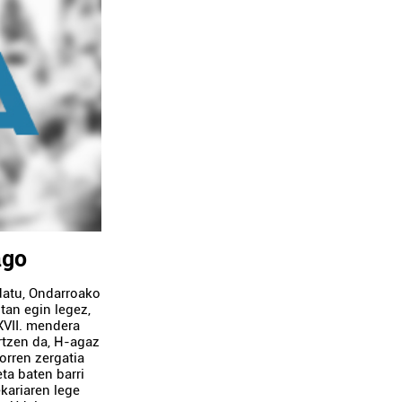
ago
datu, Ondarroako
tan egin legez,
XVII. mendera
ertzen da, H-agaz
orren zergatia
ta baten barri
kariaren lege