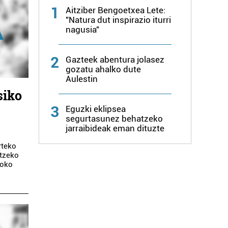
1
Aitziber Bengoetxea Lete:
"Natura dut inspirazio iturri
nagusia"
2
Gazteek abentura jolasez
gozatu ahalko dute
Aulestin
siko
3
Eguzki eklipsea
segurtasunez behatzeko
jarraibideak eman dituzte
rteko
etzeko
ioko