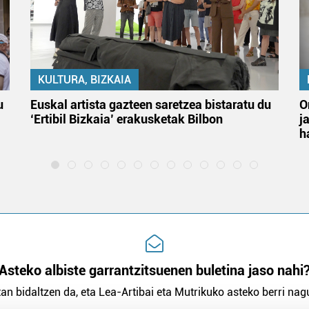
KULTURA, BIZKAIA
u
Euskal artista gazteen saretzea bistaratu du
O
‘Ertibil Bizkaia’ erakusketak Bilbon
j
h
Asteko albiste garrantzitsuenen buletina jaso nahi
an bidaltzen da, eta Lea-Artibai eta Mutrikuko asteko berri nagu