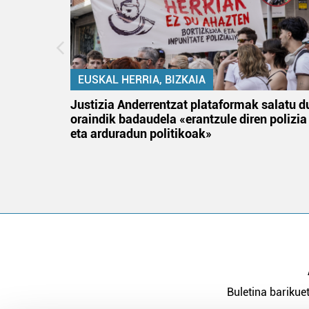
EUSKAL HERRIA, BIZKAIA
an
Justizia Anderrentzat plataformak salatu d
oraindik badaudela «erantzule diren polizia
eta arduradun politikoak»
Buletina barikuet