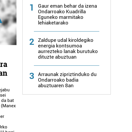
1
Gaur eman behar da izena
Ondarroako Kuadrilla
Eguneko marmitako
lehiaketarako
2
Zaldupe udal kiroldegiko
energia kontsumoa
aurrezteko lanak burutuko
dituzte abuztuan
ra
an
3
Arraunak zipriztinduko du
Ondarroako badia
abuztuaren 8an
ejabu
sei
 da bat
t (Manex
der
Urko