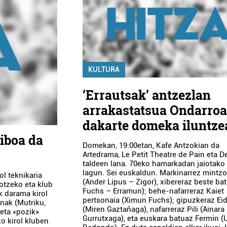
KULTURA
‘Errautsak’ antzezlan
arrakastatsua Ondarroa
dakarte domeka iluntze
tiboa da
Domekan, 19:00etan, Kafe Antzokian da
Artedrama, Le Petit Theatre de Pain eta D
taldeen lana. 70eko hamarkadan jaiotako 
lagun. Sei euskaldun. Markinarrez mintzo
l teknikaria
(Ander Lipus – Zigor), xibereraz beste ba
otzeko eta klub
Fuchs – Erramun); behe-nafarreraz Kaiet
k darama kirol
pertsonaia (Ximun Fuchs); gipuzkeraz Ei
nak (Mutriku,
(Miren Gaztañaga), nafarreraz Pili (Ainara
 eta «pozik»
Gurrutxaga), eta euskara batuaz Fermin (
o kirol kluben