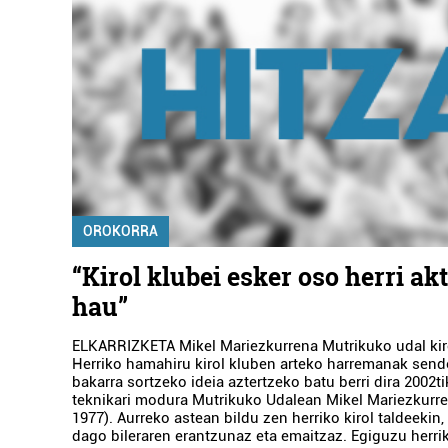
OROKORRA
“Kirol klubei esker oso herri ak
hau”
ELKARRIZKETA Mikel Mariezkurrena Mutrikuko udal kiro
Herriko hamahiru kirol kluben arteko harremanak send
bakarra sortzeko ideia aztertzeko batu berri dira 2002ti
teknikari modura Mutrikuko Udalean Mikel Mariezkurre
1977). Aurreko astean bildu zen herriko kirol taldeekin,
dago bileraren erantzunaz eta emaitzaz. Egiguzu herrik