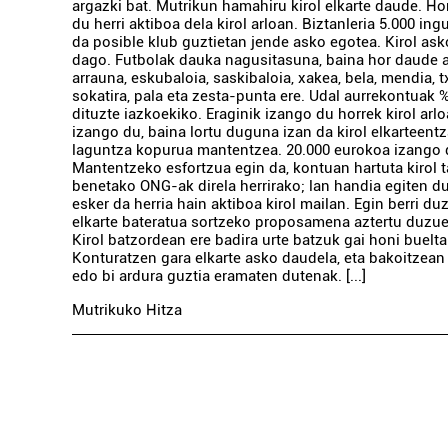
argazki bat. Mutrikun hamahiru kirol elkarte daude. Ho
du herri aktiboa dela kirol arloan. Biztanleria 5.000 ing
da posible klub guztietan jende asko egotea. Kirol as
dago. Futbolak dauka nagusitasuna, baina hor daude ar
arrauna, eskubaloia, saskibaloia, xakea, bela, mendia, tx
sokatira, pala eta zesta-punta ere. Udal aurrekontuak 
dituzte iazkoekiko. Eraginik izango du horrek kirol arl
izango du, baina lortu duguna izan da kirol elkarteent
laguntza kopurua mantentzea. 20.000 eurokoa izango d
Mantentzeko esfortzua egin da, kontuan hartuta kirol 
benetako ONG-ak direla herrirako; lan handia egiten du
esker da herria hain aktiboa kirol mailan. Egin berri duz
elkarte bateratua sortzeko proposamena aztertu duzue
Kirol batzordean ere badira urte batzuk gai honi buelta
Konturatzen gara elkarte asko daudela, eta bakoitzean
edo bi ardura guztia eramaten dutenak. [...]
Mutrikuko Hitza