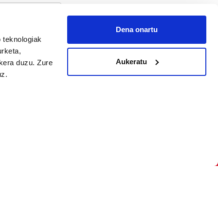
Dena onartu
 teknologiak
arpidetu
urketa,
Aukeratu
ukera duzu. Zure
uz.
Argitalpen politika
Aniztasun politika
Pribatutasun politika
Cookieak
arako zure ekarpena
 cookieak
iltzeko eta
deen zerrenda,