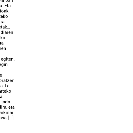
il barri
a. Eta
zioak
teko
ira
etak…
ldiaren
oko
ua
aren
 egiten,
 egin
t
re
oratzen
a, Le
arteko
za
a jada
ira, eta
arkinar
sa [...]