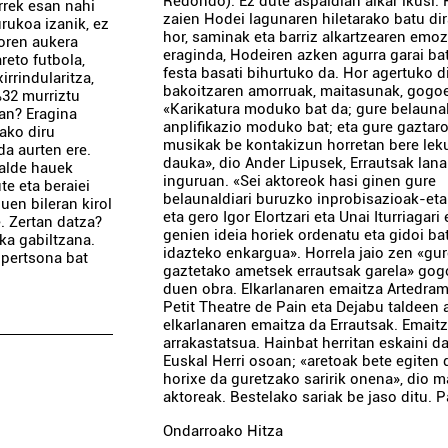
Redondo). Ez dute aspaldian alkar ikusi. H
rrek esan nahi
zaien Hodei lagunaren hiletarako batu dir
urukoa izanik, ez
hor, saminak eta barriz alkartzearen emo
koren aukera
eraginda, Hodeiren azken agurra garai ba
eto futbola,
festa basati bihurtuko da. Hor agertuko d
irrindularitza,
bakoitzaren amorruak, maitasunak, gogo
%32 murriztu
«Karikatura moduko bat da; gure belauna
oan? Eragina
anplifikazio moduko bat; eta gure gaztar
zako diru
musikak be kontakizun horretan bere lek
a aurten ere.
dauka», dio Ander Lipusek, Errautsak lan
talde hauek
inguruan. «Sei aktoreok hasi ginen gure
te eta beraiei
belaunaldiari buruzko inprobisazioak-eta
uen bileran kirol
eta gero Igor Elortzari eta Unai Iturriagari
. Zertan datza?
genien ideia horiek ordenatu eta gidoi ba
ka gabiltzana.
idazteko enkargua». Horrela jaio zen «gu
 pertsona bat
gaztetako ametsek errautsak garela» gog
duen obra. Elkarlanaren emaitza Artedram
Petit Theatre de Pain eta Dejabu taldeen 
elkarlanaren emaitza da Errautsak. Emait
arrakastatsua. Hainbat herritan eskaini d
Euskal Herri osoan; «aretoak bete egiten d
horixe da guretzako saririk onena», dio m
aktoreak. Bestelako sariak be jaso ditu. Pa
Ondarroako Hitza