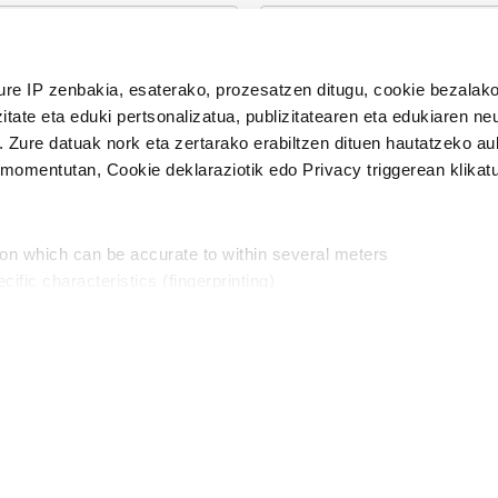
n Politika
irakurri eta onartzen dut.
ure IP zenbakia, esaterako, prozesatzen ditugu, cookie bezalako
H
itate eta eduki pertsonalizatua, publizitatearen eta edukiaren ne
. Zure datuak nork eta zertarako erabiltzen dituen hautatzeko a
omentutan, Cookie deklaraziotik edo Privacy triggerean klikat
Publizitatea
ion which can be accurate to within several meters
in
cific characteristics (fingerprinting)
d and set your preferences in the
details section
.
aratik, modu librean kontatzea da gure eginkizuna. Horret
intzoena da HITZAkide egitea.
n ditugu, zure IP zenbakia, besteak beste, teknologia erabiliz,
Babesleak:
, iragarkiak eta edukia neurtzeko, jendeari buruzko informazioa b
abiltzen dituen hauta dezakezu.
interes komertzial legitimoetan babesten dira. Ikusi gure bazki