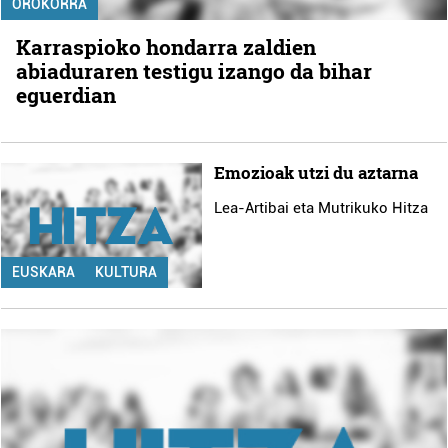
OROKORRA
Karraspioko hondarra zaldien
abiaduraren testigu izango da bihar
eguerdian
Emozioak utzi du aztarna
Lea-Artibai eta Mutrikuko Hitza
EUSKARA
KULTURA