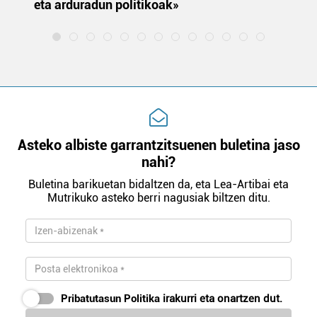
eta arduradun politikoak»
Asteko albiste garrantzitsuenen buletina jaso
nahi?
Buletina barikuetan bidaltzen da, eta Lea-Artibai eta
Mutrikuko asteko berri nagusiak biltzen ditu.
Pribatutasun Politika
irakurri eta onartzen dut.