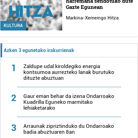
harremana sendotuko dute
Gazte Egunean
Markina-Xemeingo Hitza
KULTURA
Azken 3 egunetako irakurrienak
1
Zaldupe udal kiroldegiko energia
kontsumoa aurrezteko lanak burutuko
dituzte abuztuan
2
Gaur eman behar da izena Ondarroako
Kuadrilla Eguneko marmitako
lehiaketarako
3
Arraunak zipriztinduko du Ondarroako
badia abuztuaren 8an