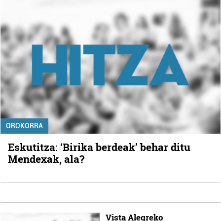
OROKORRA
Eskutitza: ‘Birika berdeak’ behar ditu
Mendexak, ala?
Vista Alegreko