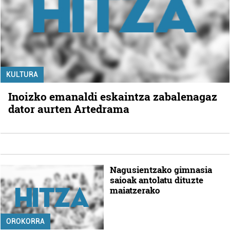
KULTURA
Inoizko emanaldi eskaintza zabalenagaz
dator aurten Artedrama
Nagusientzako gimnasia
saioak antolatu dituzte
maiatzerako
OROKORRA