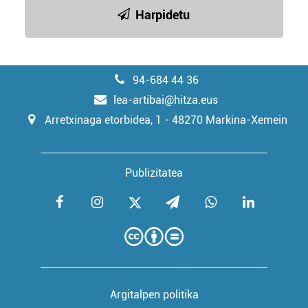
Harpidetu
94-684 44 36
lea-artibai@hitza.eus
Arretxinaga etorbidea, 1 - 48270 Markina-Xemein
Publizitatea
Argitalpen politika