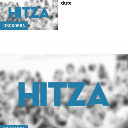
dute
OROKORRA