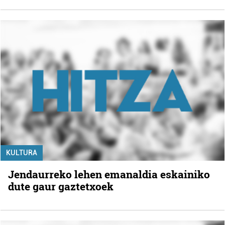
KULTURA
Jendaurreko lehen emanaldia eskainiko
dute gaur gaztetxoek