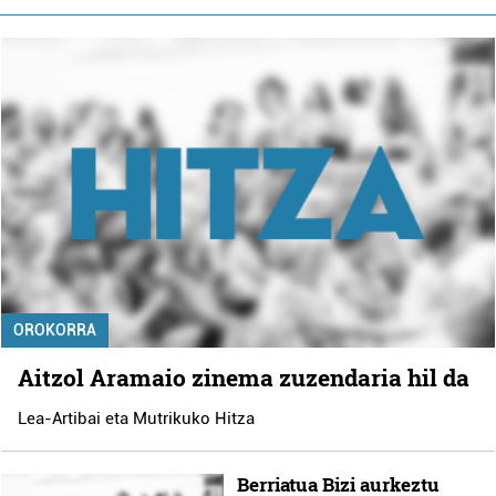
OROKORRA
Aitzol Aramaio zinema zuzendaria hil da
Lea-Artibai eta Mutrikuko Hitza
Berriatua Bizi aurkeztu