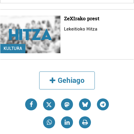
ZeXIrako prest
Lekeitioko Hitza
KULTURA
Gehiago