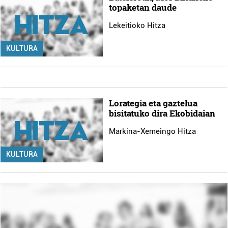
topaketan daude
Lekeitioko Hitza
KULTURA
Lorategia eta gaztelua
bisitatuko dira Ekobidaian
Markina-Xemeingo Hitza
KULTURA