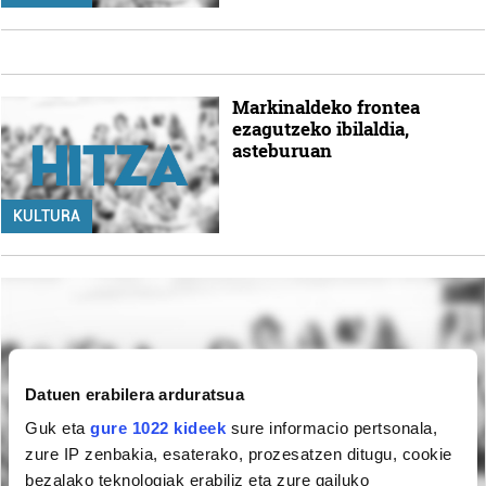
Markinaldeko frontea
ezagutzeko ibilaldia,
asteburuan
KULTURA
Datuen erabilera arduratsua
Guk eta
gure 1022 kideek
sure informacio pertsonala,
zure IP zenbakia, esaterako, prozesatzen ditugu, cookie
bezalako teknologiak erabiliz eta zure gailuko