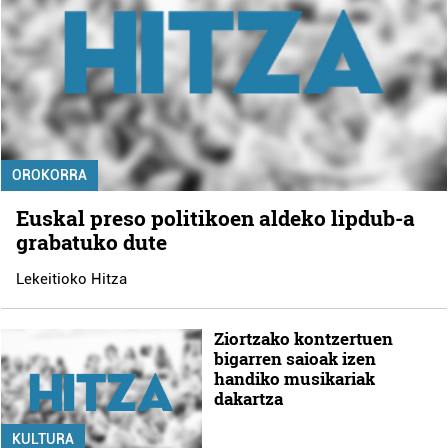
OROKORRA
Euskal preso politikoen aldeko lipdub-a
grabatuko dute
Lekeitioko Hitza
Ziortzako kontzertuen
bigarren saioak izen
handiko musikariak
dakartza
KULTURA