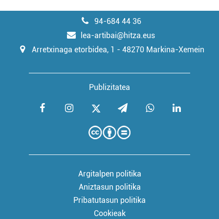
94-684 44 36
lea-artibai@hitza.eus
Arretxinaga etorbidea, 1 - 48270 Markina-Xemein
Publizitatea
Argitalpen politika
Aniztasun politika
Pribatutasun politika
Cookieak