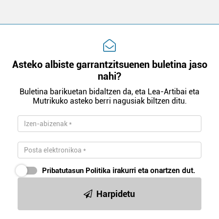
Asteko albiste garrantzitsuenen buletina jaso
nahi?
Buletina barikuetan bidaltzen da, eta Lea-Artibai eta
Mutrikuko asteko berri nagusiak biltzen ditu.
Pribatutasun Politika
irakurri eta onartzen dut.
Harpidetu