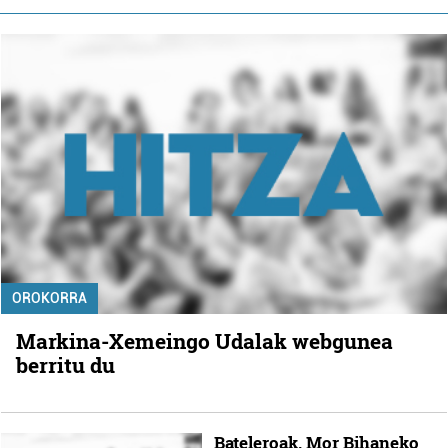
OROKORRA
Markina-Xemeingo Udalak webgunea
berritu du
Bateleroak, Mor Bihaneko