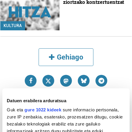
ziortzako kontzertuentzat
KULTURA
Gehiago
Datuen erabilera arduratsua
Guk eta
gure 1022 kideek
sure informacio pertsonala,
zure IP zenbakia, esaterako, prozesatzen ditugu, cookie
bezalako teknologiak erabiliz eta zure gailuko
Azken 3 egunetako irakurrienak
informazioak azitzen dugu publizitate eta eduki