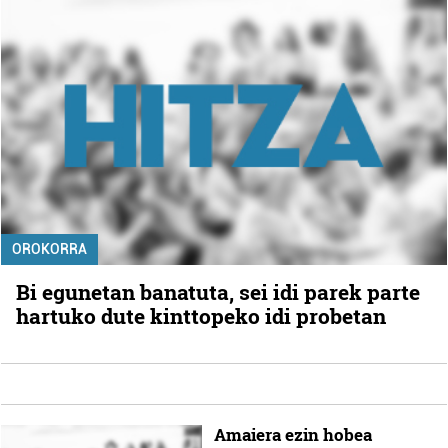
OROKORRA
Bi egunetan banatuta, sei idi parek parte
hartuko dute kinttopeko idi probetan
Amaiera ezin hobea