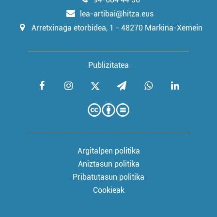
lea-artibai@hitza.eus
Arretxinaga etorbidea, 1 - 48270 Markina-Xemein
Publizitatea
Argitalpen politika
Aniztasun politika
Pribatutasun politika
Cookieak