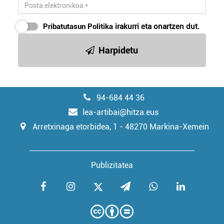
Pribatutasun Politika
irakurri eta onartzen dut.
Harpidetu
94-684 44 36
lea-artibai@hitza.eus
Arretxinaga etorbidea, 1 - 48270 Markina-Xemein
Publizitatea