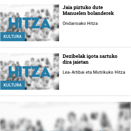
Jaia piztuko dute
Manuelen bolanderek
Ondarroako Hitza
KULTURA
Dezibelak igota sartuko
dira jaietan
Lea-Artibai eta Mutrikuko Hitza
KULTURA