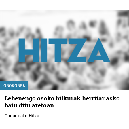
OROKORRA
Lehenengo osoko bilkurak herritar asko
batu ditu aretoan
Ondarroako Hitza