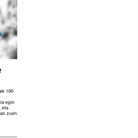
e
zek 100
i
ia egin
, eta
zan zuen