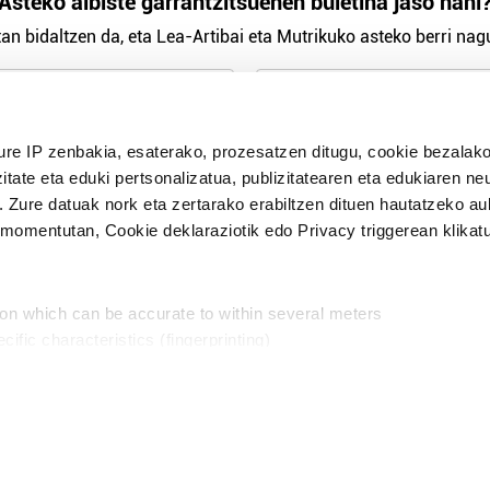
Asteko albiste garrantzitsuenen buletina jaso nahi
an bidaltzen da, eta Lea-Artibai eta Mutrikuko asteko berri nagu
n Politika
irakurri eta onartzen dut.
ure IP zenbakia, esaterako, prozesatzen ditugu, cookie bezalako
H
itate eta eduki pertsonalizatua, publizitatearen eta edukiaren ne
. Zure datuak nork eta zertarako erabiltzen dituen hautatzeko a
omentutan, Cookie deklaraziotik edo Privacy triggerean klikat
Publizitatea
ion which can be accurate to within several meters
in
cific characteristics (fingerprinting)
d and set your preferences in the
details section
.
aratik, modu librean kontatzea da gure eginkizuna. Horret
intzoena da HITZAkide egitea.
n ditugu, zure IP zenbakia, besteak beste, teknologia erabiliz,
Babesleak:
, iragarkiak eta edukia neurtzeko, jendeari buruzko informazioa b
abiltzen dituen hauta dezakezu.