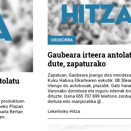
OROKORRA
Gaubeara irteera antola
dute, zapaturako
Zapatuan, Gaubeara joango dira mendexa
tolatu
Kuku Habixa Elkartearen eskutik. 08:30ea
irtengo du autobusak, plazatik. Gatz hara
Varonako dorretxea eta inguru ederrak bi
dituzte. Izena 655 707 699 telefono zenba
o produktuen
deituta edo marijezatika @...
heko Plazan.
Lekeitioko Hitza
baita Bertan
en...