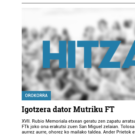
OROKORRA
Igotzera dator Mutriku FT
XVII. Rubio Memoriala etxean geratu zen zapatu arrats
FTk joko ona erakutsi zuen San Miguel zelaian. Tolosa
aurrez aurre, ohorez ko mailako taldea. Ander Prietok 