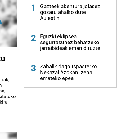
1
Gazteek abentura jolasez
gozatu ahalko dute
Aulestin
2
Eguzki eklipsea
segurtasunez behatzeko
jarraibideak eman dituzte
tu
3
Zabalik dago Ispasterko
Nekazal Azokan izena
emateko epea
rrak,
n
na,
sitatuko
kira