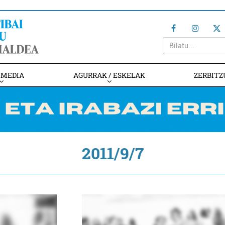
IMEDIA
AGURRAK / ESKELAK
ZERBITZ
2011/9/7