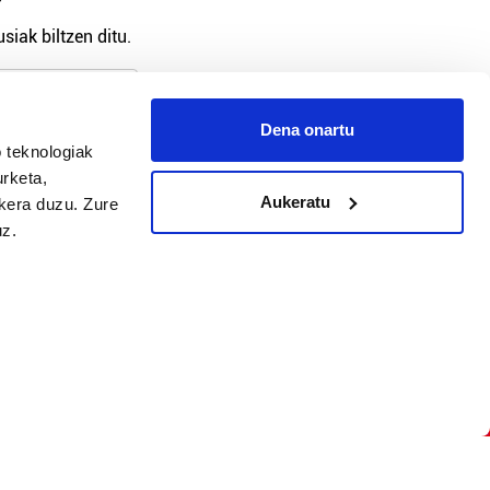
?
siak biltzen ditu.
Dena onartu
 teknologiak
arpidetu
urketa,
Aukeratu
ukera duzu. Zure
uz.
Argitalpen politika
Aniztasun politika
Pribatutasun politika
Cookieak
arako zure ekarpena
 cookieak
iltzeko eta