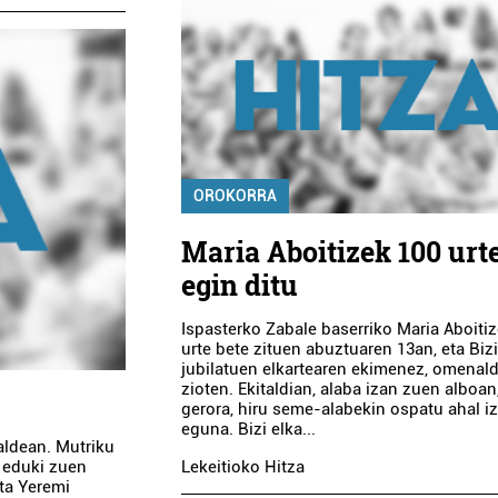
OROKORRA
Maria Aboitizek 100 urt
egin ditu
Ispasterko Zabale baserriko Maria Aboiti
urte bete zituen abuztuaren 13an, eta Biz
jubilatuen elkartearen ekimenez, omenald
zioten. Ekitaldian, alaba izan zuen alboan
gerora, hiru seme-alabekin ospatu ahal i
eguna. Bizi elka...
aldean. Mutriku
 eduki zuen
Lekeitioko Hitza
eta Yeremi