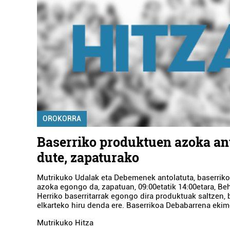
OROKORRA
Baserriko produktuen azoka an
dute, zapaturako
Mutrikuko Udalak eta Debemenek antolatuta, baserrik
azoka egongo da, zapatuan, 09:00etatik 14:00etara, Be
Herriko baserritarrak egongo dira produktuak saltzen, 
elkarteko hiru denda ere. Baserrikoa Debabarrena ekim
Mutrikuko Hitza