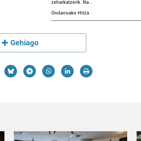
zeharkatzerik. Na...
Ondarroako Hitza
Gehiago