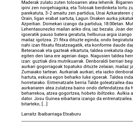
Maderak zulatu zuten tolosarren atea lehenik. Bigarren
ipini zen norgehiagoka, eta Tolosak berdinketa lortu z
parekatuta, 3-2 amaitu zen partidua, Unai Azkarateren g
Orain, ligan erabat sartuta, Lagun Onaken aurka jokatu
Azpeitian. Domekan izango da partidua, 18:00etan. Mut
Lehentasunezko mailan ariko dira, iaz bezala. Joan de
igoeratik pauso batera geratuta, helburua argia izango
mailaz igotzea. 21 fitxa dituzte eginda, ondo begiratut
nahi izan fitxatu fitxatzeagatik, eta konforme daude d
Beteranoak eta gazteak elkartuta, taldea orekatuta dag
egiten den lana ere agerian dago. Nagusien taldea her
izan: guztiak dira mutrikuarrak. Denboraldi berriari beg
aurkari gogorragoak topatuko dituzte zelaian, mailaz ja
Zumaiako tartean. Aurkariak aurkari, eta iazko denbora
hartuta, eskura egon beharko luke igoerak. Taldea inda
horretarako. Entrenatzaile berria Talde goleatzailea da
aurkariaren atea zulatzea baino ondo defendatzea da 
beharrekoa, atzea gogortzea, hobeto ibiltzeko. Aulkia 
dator. Josu Guinea eibartarra izango da entrenatzaile
bitarteko, [...]
Larraitz Ibaibarriaga Etxaburu