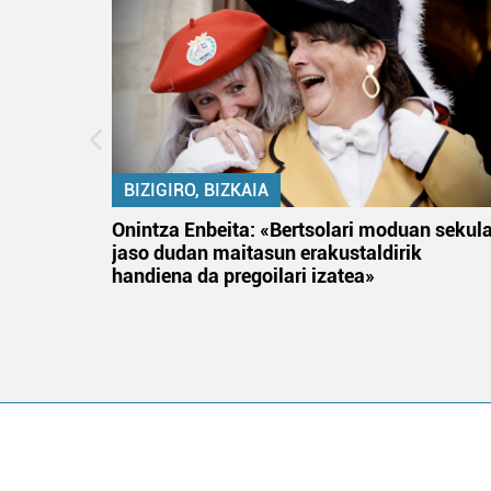
BIZIGIRO, BIZKAIA
na
Onintza Enbeita: «Bertsolari moduan sekul
jaso dudan maitasun erakustaldirik
handiena da pregoilari izatea»