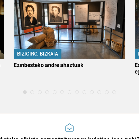
BIZIGIRO, BIZKAIA
a
Ezinbesteko andre ahaztuak
E
e