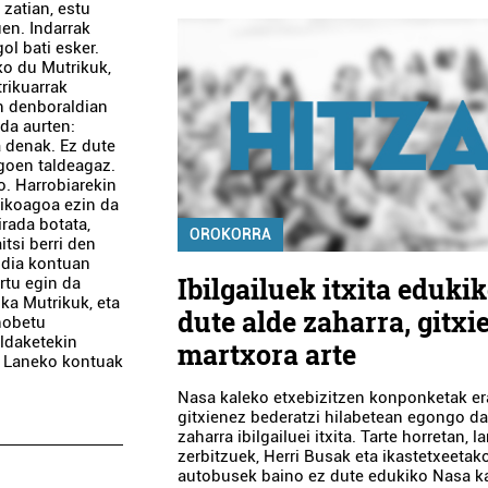
 zatian, estu
uen. Indarrak
ol bati esker.
ko du Mutrikuk,
rikuarrak
n denboraldian
 da aurten:
a denak. Ez dute
agoen taldeagaz.
o. Harrobiarekin
rikoagoa ezin da
irada botata,
OROKORRA
itsi berri den
ldia kontuan
Ibilgailuek itxita eduki
rtu egin da
uka Mutrikuk, eta
dute alde zaharra, gitxi
hobetu
aldaketekin
martxora arte
a. Laneko kontuak
Nasa kaleko etxebizitzen konponketak er
gitxienez bederatzi hilabetean egongo da
zaharra ibilgailuei itxita. Tarte horretan, la
zerbitzuek, Herri Busak eta ikastetxeeta
autobusek baino ez dute edukiko Nasa k