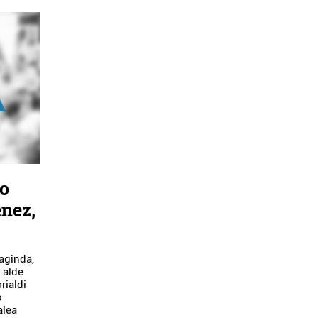
ko
enez,
aginda,
 alde
rrialdi
ko
alea