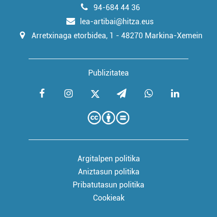
94-684 44 36
lea-artibai@hitza.eus
Arretxinaga etorbidea, 1 - 48270 Markina-Xemein
Publizitatea
Argitalpen politika
Aniztasun politika
Pribatutasun politika
Cookieak