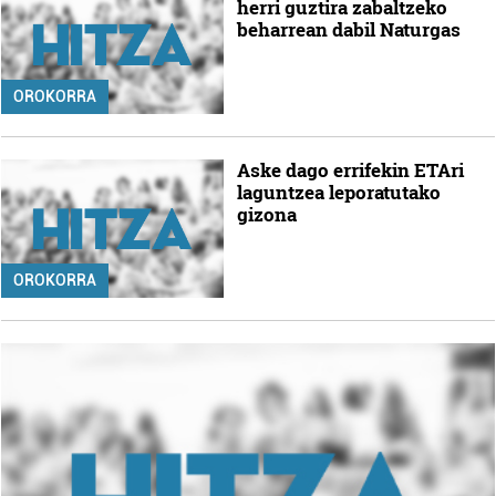
herri guztira zabaltzeko
beharrean dabil Naturgas
OROKORRA
Aske dago errifekin ETAri
laguntzea leporatutako
gizona
OROKORRA