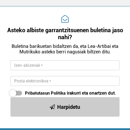
Asteko albiste garrantzitsuenen buletina jaso
nahi?
Buletina barikuetan bidaltzen da, eta Lea-Artibai eta
Mutrikuko asteko berri nagusiak biltzen ditu.
Pribatutasun Politika
irakurri eta onartzen dut.
Harpidetu