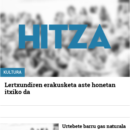
KULTURA
Lertxundiren erakusketa aste honetan
itxiko da
Urtebete barru gas naturala