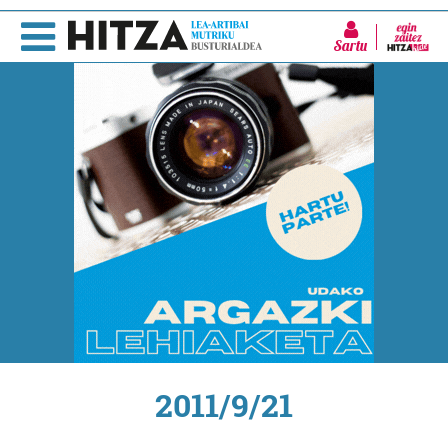
Sartu
2011/9/21