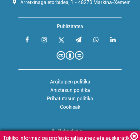
Arretxinaga etorbidea, 1 - 48270 Markina-Xemein
Publizitatea
Argitalpen politika
Aniztasun politika
Pribatutasun politika
Cookieak
Babesleak:
Tokiko informazioa profesionaltasunez eta euskaratik,