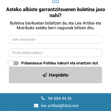
Asteko albiste garrantzitsuenen buletina jaso
nahi?
Buletina barikuetan bidaltzen da, eta Lea-Artibai eta
Mutrikuko asteko berri nagusiak biltzen ditu.
Pribatutasun Politika
irakurri eta onartzen dut.
Harpidetu
94-684 44 36
lea-artibai@hitza.eus