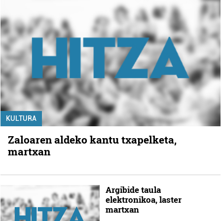
KULTURA
Zaloaren aldeko kantu txapelketa,
martxan
Argibide taula
elektronikoa, laster
martxan