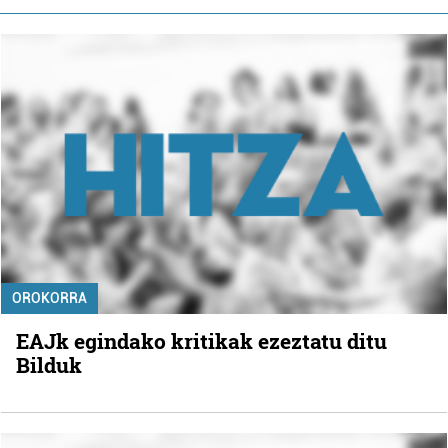
OROKORRA
EAJk egindako kritikak ezeztatu ditu
Bilduk