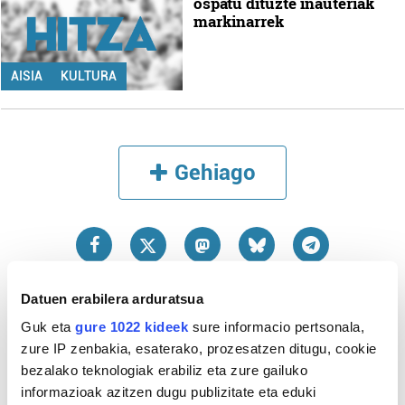
ospatu dituzte inauteriak
markinarrek
AISIA
KULTURA
Gehiago
Datuen erabilera arduratsua
Guk eta
gure 1022 kideek
sure informacio pertsonala,
zure IP zenbakia, esaterako, prozesatzen ditugu, cookie
bezalako teknologiak erabiliz eta zure gailuko
Azken 3 egunetako irakurrienak
informazioak azitzen dugu publizitate eta eduki