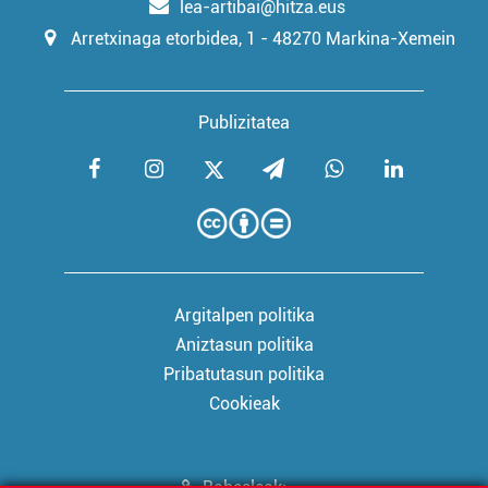
lea-artibai@hitza.eus
Arretxinaga etorbidea, 1 - 48270 Markina-Xemein
Publizitatea
Argitalpen politika
Aniztasun politika
Pribatutasun politika
Cookieak
Babesleak: