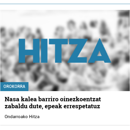
OROKORRA
Nasa kalea barriro oinezkoentzat
zabaldu dute, epeak errespetatuz
Ondarroako Hitza