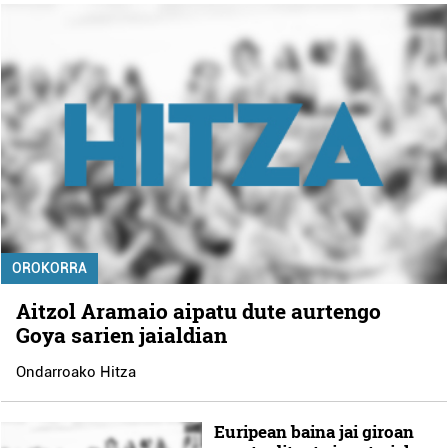
OROKORRA
Aitzol Aramaio aipatu dute aurtengo
Goya sarien jaialdian
Ondarroako Hitza
Euripean baina jai giroan