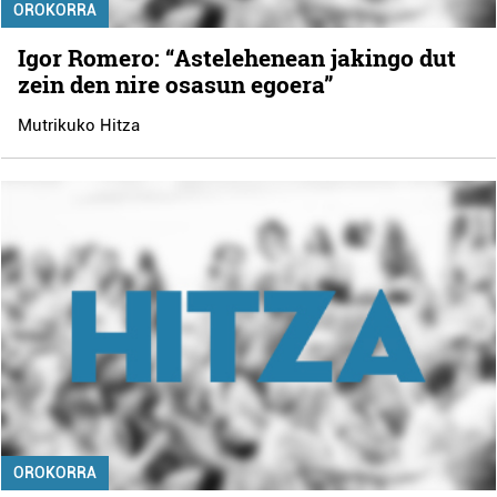
OROKORRA
Igor Romero: “Astelehenean jakingo dut
zein den nire osasun egoera”
Mutrikuko Hitza
OROKORRA