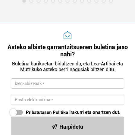
Asteko albiste garrantzitsuenen buletina jaso
nahi?
Buletina barikuetan bidaltzen da, eta Lea-Artibai eta
Mutrikuko asteko berri nagusiak biltzen ditu.
Pribatutasun Politika
irakurri eta onartzen dut.
Harpidetu