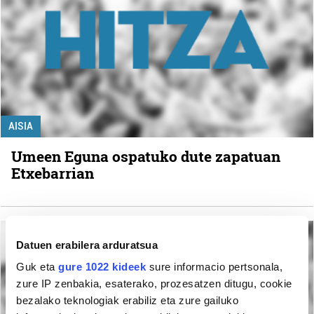
AISIA
Umeen Eguna ospatuko dute zapatuan
Etxebarrian
Datuen erabilera arduratsua
Guk eta
gure 1022 kideek
sure informacio pertsonala,
zure IP zenbakia, esaterako, prozesatzen ditugu, cookie
bezalako teknologiak erabiliz eta zure gailuko