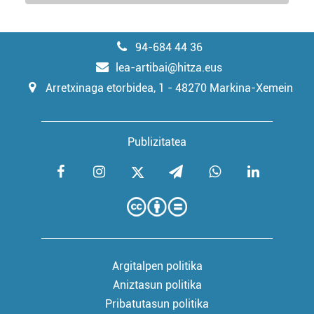
94-684 44 36
lea-artibai@hitza.eus
Arretxinaga etorbidea, 1 - 48270 Markina-Xemein
Publizitatea
Argitalpen politika
Aniztasun politika
Pribatutasun politika