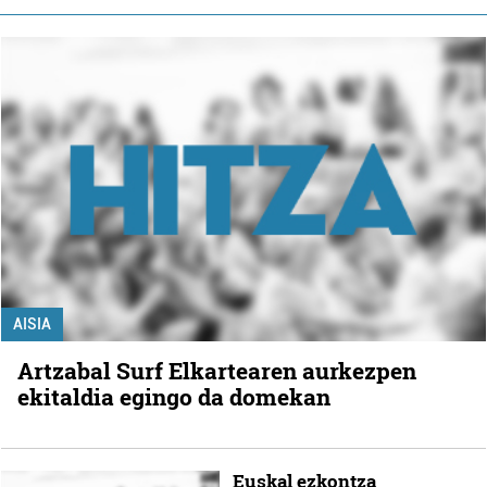
AISIA
Artzabal Surf Elkartearen aurkezpen
ekitaldia egingo da domekan
Euskal ezkontza