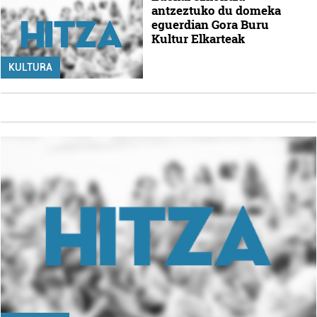
antzeztuko du domeka
eguerdian Gora Buru
Kultur Elkarteak
KULTURA