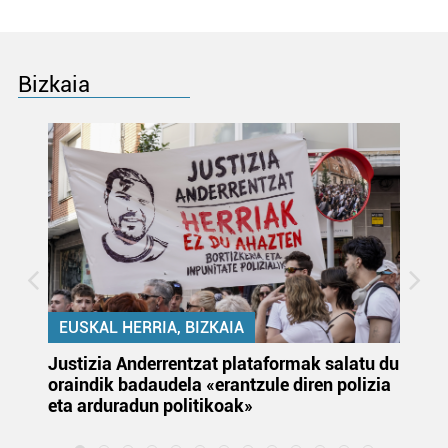
Bizkaia
EUSKAL HERRIA, BIZKAIA
Justizia Anderrentzat plataformak salatu du
Eu
oraindik badaudela «erantzule diren polizia
‘E
eta arduradun politikoak»