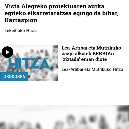
Vista Alegreko proiektuaren aurka
egiteko elkarretaratzea egingo da bihar,
Karraspion
Lekeitioko Hitza
Lea-Artibai eta Mutrikuko
zazpi alkatek BERRIAri
'ziztada' eman diote
Lea-Artibai eta Mutrikuko Hitza
OROKORRA