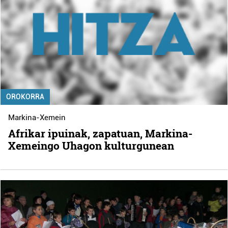
OROKORRA
Markina-Xemein
Afrikar ipuinak, zapatuan, Markina-
Xemeingo Uhagon kulturgunean