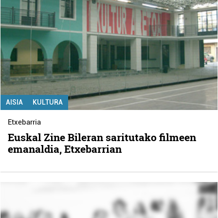
AISIA
KULTURA
Etxebarria
Euskal Zine Bileran saritutako filmeen
emanaldia, Etxebarrian