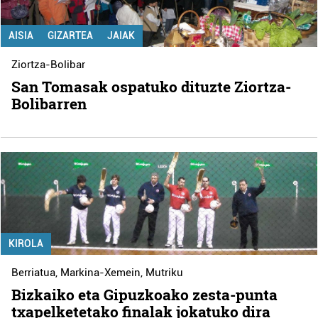
AISIA
GIZARTEA
JAIAK
Ziortza-Bolibar
San Tomasak ospatuko dituzte Ziortza-
Bolibarren
KIROLA
Berriatua
,
Markina-Xemein
,
Mutriku
Bizkaiko eta Gipuzkoako zesta-punta
txapelketetako finalak jokatuko dira