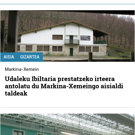
AISIA
GIZARTEA
Markina-Xemein
Udaleku Ibiltaria prestatzeko irteera
antolatu du Markina-Xemeingo aisialdi
taldeak