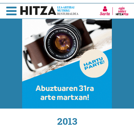
Sartu
2013