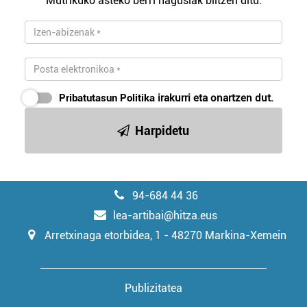
Mutrikuko asteko berri nagusiak biltzen ditu.
Pribatutasun Politika
irakurri eta onartzen dut.
Harpidetu
94-684 44 36
lea-artibai@hitza.eus
Arretxinaga etorbidea, 1 - 48270 Markina-Xemein
Publizitatea