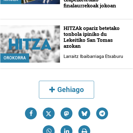
finalaurrekoak jokoan
HITZAk opariz betetako
tonbola ipiniko du
Lekeitiko San Tomas
azokan
Larraitz Ibaibarriaga Etxaburu
OROKORRA
Gehiago