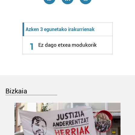
Azken 3 egunetako irakurrienak
1
Ez dago etxea modukorik
Bizkaia