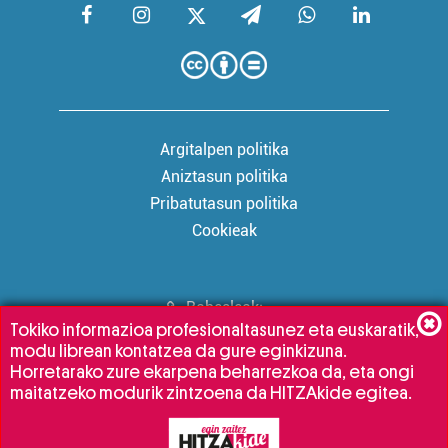
Argitalpen politika
Aniztasun politika
Pribatutasun politika
Cookieak
Babesleak:
Tokiko informazioa profesionaltasunez eta euskaratik,
modu librean kontatzea da gure eginkizuna.
Horretarako zure ekarpena beharrezkoa da, eta ongi
maitatzeko modurik zintzoena da HITZAkide egitea.