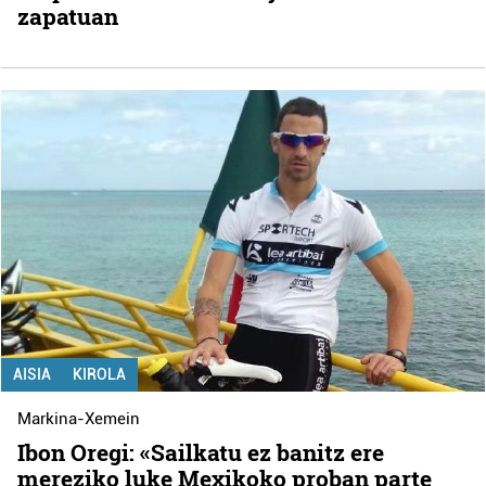
zapatuan
AISIA
KIROLA
Markina-Xemein
Ibon Oregi: «Sailkatu ez banitz ere
mereziko luke Mexikoko proban parte