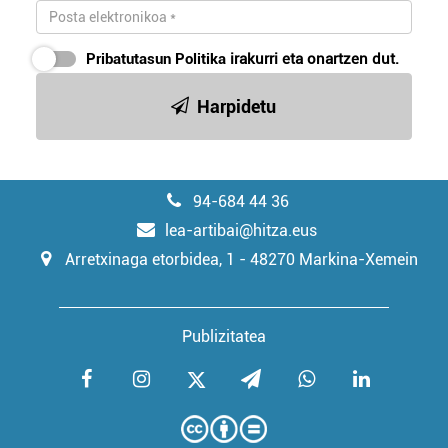
Pribatutasun Politika
irakurri eta onartzen dut.
Harpidetu
94-684 44 36
lea-artibai@hitza.eus
Arretxinaga etorbidea, 1 - 48270 Markina-Xemein
Publizitatea