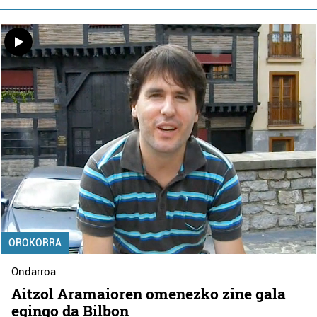
OROKORRA
Ondarroa
Aitzol Aramaioren omenezko zine gala
egingo da Bilbon