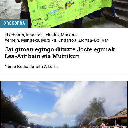
OROKORRA
Etxebarria
,
Ispaster
,
Lekeitio
,
Markina-
Xemein
,
Mendexa
,
Mutriku
,
Ondarroa
,
Ziortza-Bolibar
Jai giroan egingo dituzte Joste egunak
Lea-Artibain eta Mutrikun
Nerea Bedialauneta Alkorta