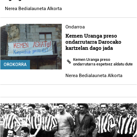
Nerea Bedialauneta Alkorta
Ondarroa
Kemen Uranga preso
ondarrutarra Darocako
kartzelan dago jada
Kemen Uranga preso
ondarrutarra espetxez aldatu dute
OROKORRA
Nerea Bedialauneta Alkorta