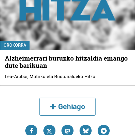
OROKORRA
Alzheimerrari buruzko hitzaldia emango
dute barikuan
Lea-Artibai, Mutriku eta Busturialdeko Hitza
Gehiago