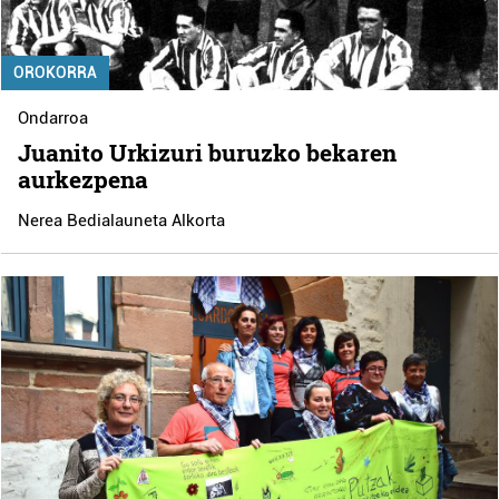
OROKORRA
Ondarroa
Juanito Urkizuri buruzko bekaren
aurkezpena
Nerea Bedialauneta Alkorta