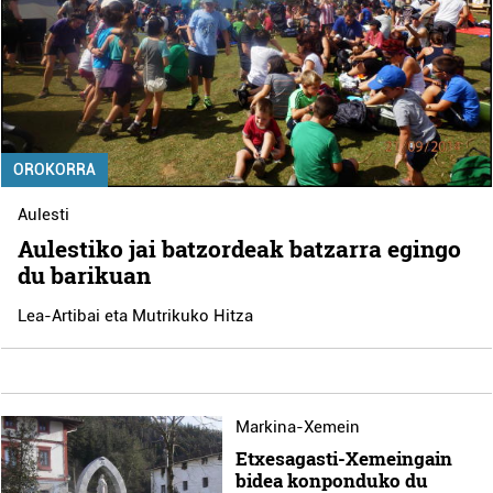
OROKORRA
Aulesti
Aulestiko jai batzordeak batzarra egingo
du barikuan
Lea-Artibai eta Mutrikuko Hitza
Markina-Xemein
Etxesagasti-Xemeingain
bidea konponduko du