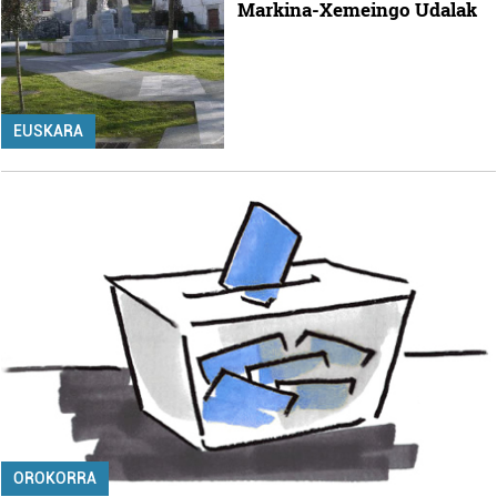
Markina-Xemeingo Udalak
EUSKARA
OROKORRA