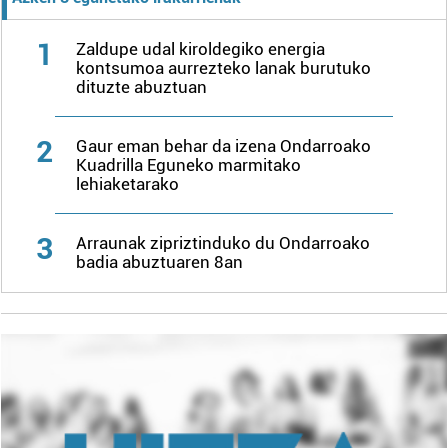
1
Zaldupe udal kiroldegiko energia
kontsumoa aurrezteko lanak burutuko
dituzte abuztuan
2
Gaur eman behar da izena Ondarroako
Kuadrilla Eguneko marmitako
lehiaketarako
3
Arraunak zipriztinduko du Ondarroako
badia abuztuaren 8an