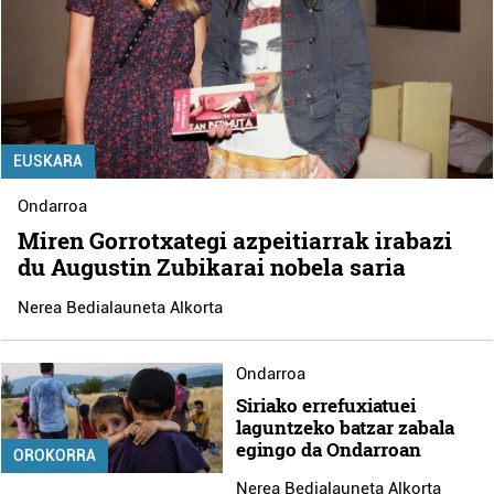
EUSKARA
Ondarroa
Miren Gorrotxategi azpeitiarrak irabazi
du Augustin Zubikarai nobela saria
Nerea Bedialauneta Alkorta
Ondarroa
Siriako errefuxiatuei
laguntzeko batzar zabala
egingo da Ondarroan
OROKORRA
Nerea Bedialauneta Alkorta