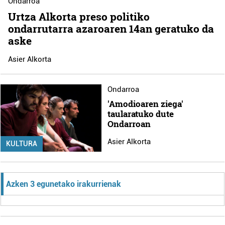
Ondarroa
Urtza Alkorta preso politiko
ondarrutarra azaroaren 14an geratuko da
aske
Asier Alkorta
Ondarroa
'Amodioaren ziega'
taularatuko dute
Ondarroan
Asier Alkorta
KULTURA
Azken 3 egunetako irakurrienak