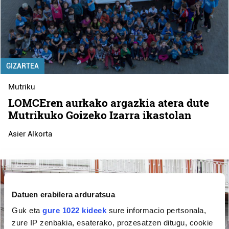
GIZARTEA
Mutriku
LOMCEren aurkako argazkia atera dute
Mutrikuko Goizeko Izarra ikastolan
Asier Alkorta
Datuen erabilera arduratsua
Guk eta
gure 1022 kideek
sure informacio pertsonala,
zure IP zenbakia, esaterako, prozesatzen ditugu, cookie