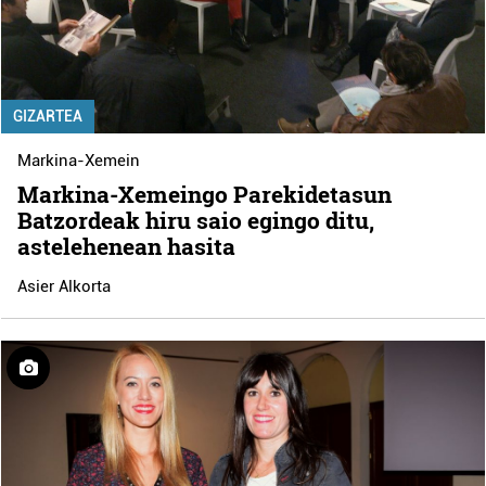
GIZARTEA
Markina-Xemein
Markina-Xemeingo Parekidetasun
Batzordeak hiru saio egingo ditu,
astelehenean hasita
Asier Alkorta