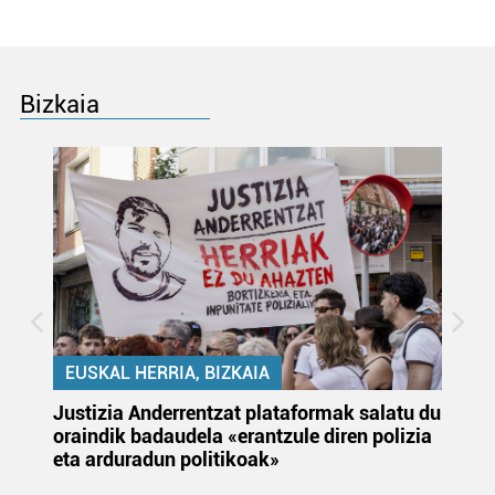
Bizkaia
EUSKAL HERRIA, BIZKAIA
Justizia Anderrentzat plataformak salatu du
Eu
oraindik badaudela «erantzule diren polizia
‘E
eta arduradun politikoak»