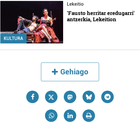
Lekeitio
'Fausto herritar eredugarri'
antzerkia, Lekeition
KULTURA
Gehiago