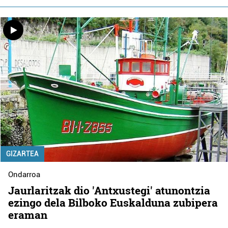
GIZARTEA
Ondarroa
Jaurlaritzak dio 'Antxustegi' atunontzia
ezingo dela Bilboko Euskalduna zubipera
eraman