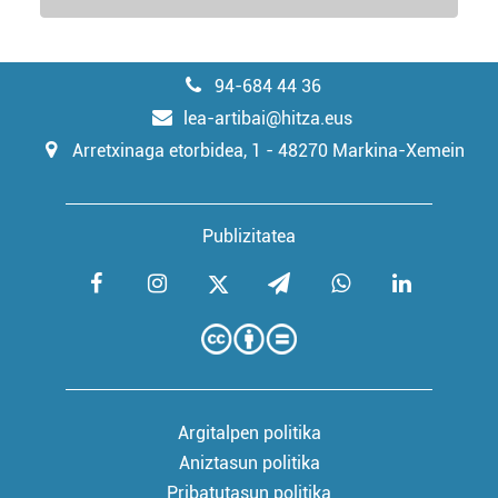
94-684 44 36
lea-artibai@hitza.eus
Arretxinaga etorbidea, 1 - 48270 Markina-Xemein
Publizitatea
Argitalpen politika
Aniztasun politika
Pribatutasun politika