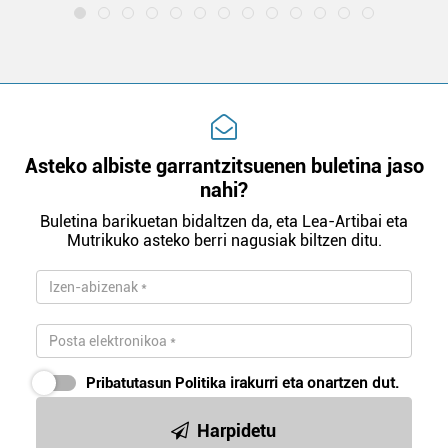
Asteko albiste garrantzitsuenen buletina jaso
nahi?
Buletina barikuetan bidaltzen da, eta Lea-Artibai eta
Mutrikuko asteko berri nagusiak biltzen ditu.
Pribatutasun Politika
irakurri eta onartzen dut.
Harpidetu