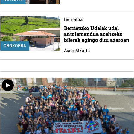
Berriatua
Berriatuko Udalak udal
antolamendua azaltzeko
bilerak egingo ditu azaroan
OROKORRA
Asier Alkorta