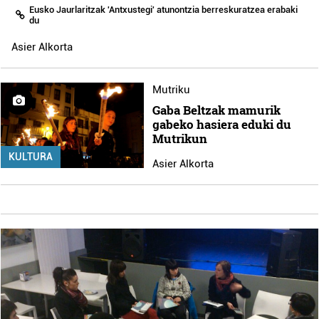
Eusko Jaurlaritzak 'Antxustegi' atunontzia berreskuratzea erabaki
du
Asier Alkorta
Mutriku
Gaba Beltzak mamurik
gabeko hasiera eduki du
Mutrikun
KULTURA
Asier Alkorta