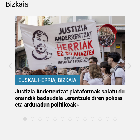
Bizkaia
EUSKAL HERRIA, BIZKAIA
Justizia Anderrentzat plataformak salatu du
Eu
oraindik badaudela «erantzule diren polizia
‘E
eta arduradun politikoak»