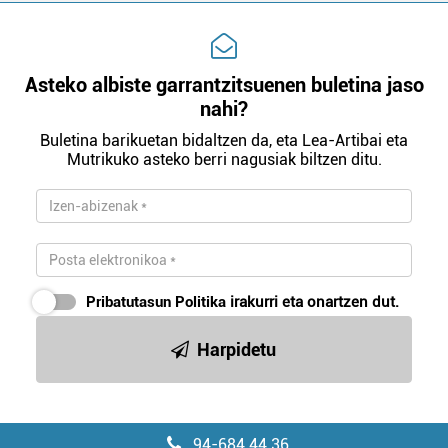
Asteko albiste garrantzitsuenen buletina jaso
nahi?
Buletina barikuetan bidaltzen da, eta Lea-Artibai eta
Mutrikuko asteko berri nagusiak biltzen ditu.
Pribatutasun Politika
irakurri eta onartzen dut.
Harpidetu
94-684 44 36