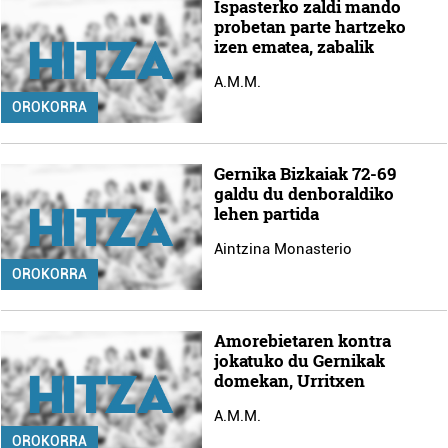
Ispasterko zaldi mando
probetan parte hartzeko
izen ematea, zabalik
A.M.M.
OROKORRA
Gernika Bizkaiak 72-69
galdu du denboraldiko
lehen partida
Aintzina Monasterio
OROKORRA
Amorebietaren kontra
jokatuko du Gernikak
domekan, Urritxen
A.M.M.
OROKORRA