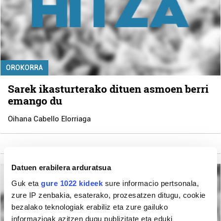
OROKORRA
Sarek ikasturterako dituen asmoen berri
emango du
Oihana Cabello Elorriaga
Datuen erabilera arduratsua
Guk eta
gure 1022 kideek
sure informacio pertsonala,
zure IP zenbakia, esaterako, prozesatzen ditugu, cookie
bezalako teknologiak erabiliz eta zure gailuko
informazioak azitzen dugu publizitate eta eduki