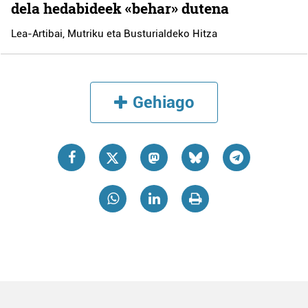
dela hedabideek «behar» dutena
Lea-Artibai, Mutriku eta Busturialdeko Hitza
Gehiago