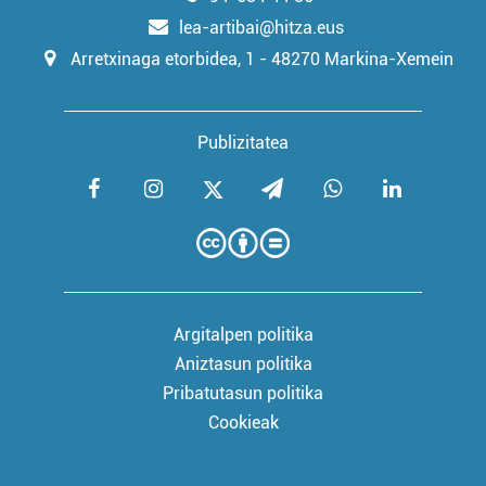
lea-artibai@hitza.eus
Arretxinaga etorbidea, 1 - 48270 Markina-Xemein
Publizitatea
Argitalpen politika
Aniztasun politika
Pribatutasun politika
Cookieak