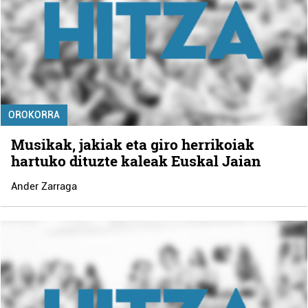
OROKORRA
Musikak, jakiak eta giro herrikoiak
hartuko dituzte kaleak Euskal Jaian
Ander Zarraga