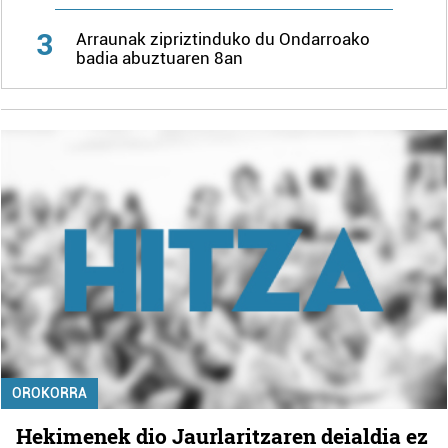
3
Arraunak zipriztinduko du Ondarroako
badia abuztuaren 8an
OROKORRA
Hekimenek dio Jaurlaritzaren deialdia ez