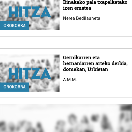
Binakako pala txapelketako
izen ematea
Nerea Bedilauneta
OROKORRA
Gernikarren eta
hernaniarren arteko derbia,
domekan, Urbietan
A.M.M.
OROKORRA