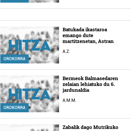
Batukada ikastaroa
emango dute
martitzenetan, Astran
A.Z.
OROKORRA
Bermeok Balmasedaren
zelaian lehiatuko du 6.
jardunaldia
A.M.M.
OROKORRA
Zabalik dago Mutrikuko