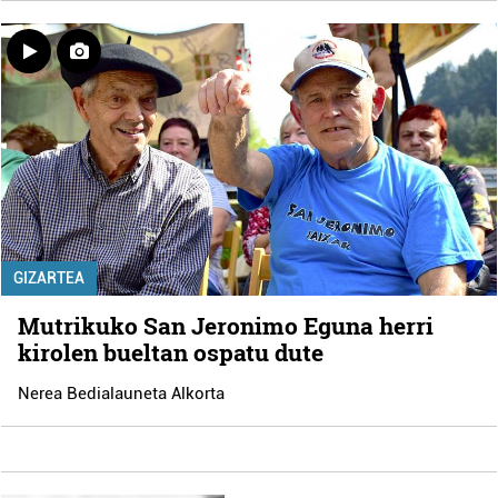
GIZARTEA
Mutrikuko San Jeronimo Eguna herri
kirolen bueltan ospatu dute
Nerea Bedialauneta Alkorta