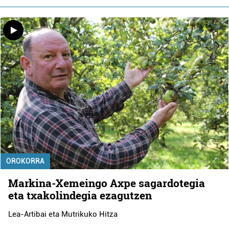
OROKORRA
Markina-Xemeingo Axpe sagardotegia
eta txakolindegia ezagutzen
Lea-Artibai eta Mutrikuko Hitza