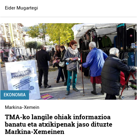
Eider Mugartegi
EKONOMIA
Markina-Xemein
TMA-ko langile ohiak informazioa
banatu eta atxikipenak jaso dituzte
Markina-Xemeinen