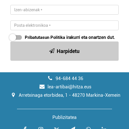
Pribatutasun Politika
irakurri eta onartzen dut.
Harpidetu
94-684 44 36
lea-artibai@hitza.eus
Arretxinaga etorbidea, 1 - 48270 Markina-Xemein
Publizitatea