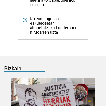
jaietarako Gababuserako
txartelak
3
Kalean dago lan
eskubideetan
alfabetatzeko koadernoen
hirugarren uzta
Bizkaia