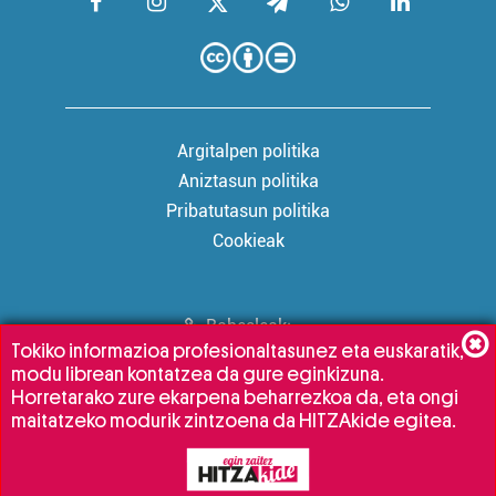
Argitalpen politika
Aniztasun politika
Pribatutasun politika
Cookieak
Babesleak:
Tokiko informazioa profesionaltasunez eta euskaratik,
modu librean kontatzea da gure eginkizuna.
Horretarako zure ekarpena beharrezkoa da, eta ongi
maitatzeko modurik zintzoena da HITZAkide egitea.