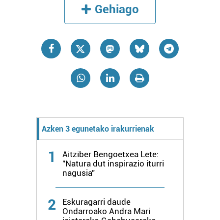
Gehiago
Azken 3 egunetako irakurrienak
1
Aitziber Bengoetxea Lete:
"Natura dut inspirazio iturri
nagusia"
2
Eskuragarri daude
Ondarroako Andra Mari