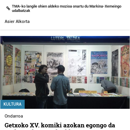
TMA-ko langile ohien aldeko mozioa onartu du Markina-Xemeingo
udalbatzak
Asier Alkorta
KULTURA
Ondarroa
Getxoko XV. komiki azokan egongo da