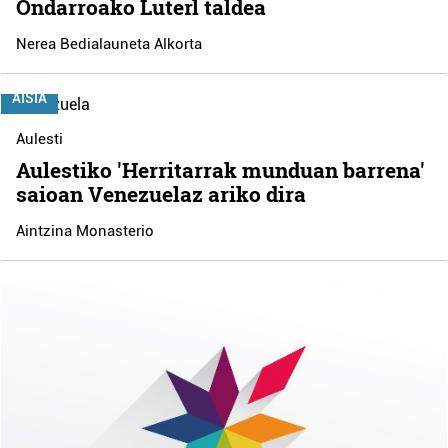
Ondarroako Luterl taldea
Nerea Bedialauneta Alkorta
AISIA
Aulesti
Aulestiko 'Herritarrak munduan barrena'
saioan Venezuelaz ariko dira
Aintzina Monasterio