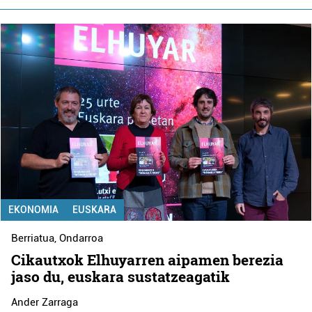
EKONOMIA
EUSKARA
Berriatua
,
Ondarroa
Cikautxok Elhuyarren aipamen berezia
jaso du, euskara sustatzeagatik
Ander Zarraga