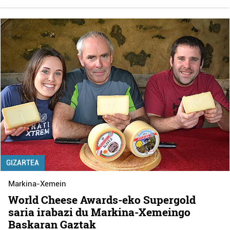
GIZARTEA
Markina-Xemein
World Cheese Awards-eko Supergold
saria irabazi du Markina-Xemeingo
Baskaran Gaztak