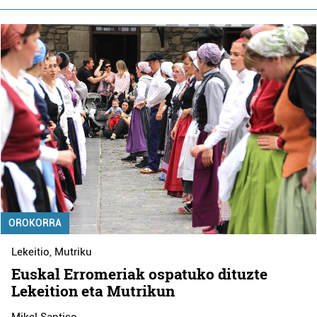
OROKORRA
Lekeitio
,
Mutriku
Euskal Erromeriak ospatuko dituzte
Lekeition eta Mutrikun
Mikel Santiso