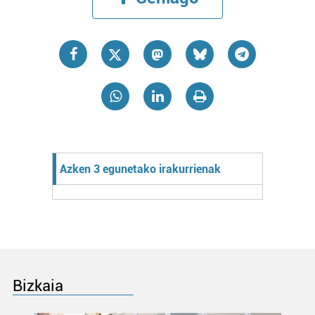
Azken 3 egunetako irakurrienak
Bizkaia