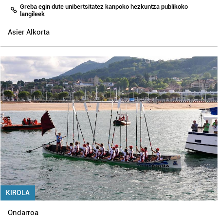
Greba egin dute unibertsitatez kanpoko hezkuntza publikoko
langileek
Asier Alkorta
KIROLA
Ondarroa