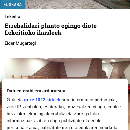
EUSKARA
Lekeitio
Errebalidari planto egingo diote
Lekeitioko ikasleek
Eider Mugartegi
Datuen erabilera arduratsua
Guk eta
gure 1022 kideek
sure informacio pertsonala,
zure IP zenbakia, esaterako, prozesatzen ditugu, cookie
bezalako teknologiak erabiliz eta zure gailuko
informazioak azitzen dugu publizitate eta eduki
pertsonalizatua, publizitatearen eta edukiaren neurketa,