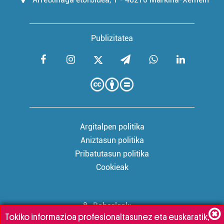
Publizitatea
Argitalpen politika
Aniztasun politika
Pribatutasun politika
Cookieak
Babesleak:
Tokiko informazioa profesionaltasunez eta euskaratik,