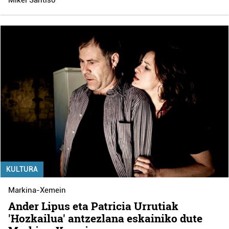
KULTURA
Markina-Xemein
Ander Lipus eta Patricia Urrutiak
'Hozkailua' antzezlana eskainiko dute