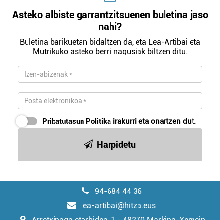
Asteko albiste garrantzitsuenen buletina jaso
nahi?
Buletina barikuetan bidaltzen da, eta Lea-Artibai eta
Mutrikuko asteko berri nagusiak biltzen ditu.
Pribatutasun Politika
irakurri eta onartzen dut.
Harpidetu
94-684 44 36
lea-artibai@hitza.eus
Arretxinaga etorbidea, 1 - 48270 Markina-Xemein