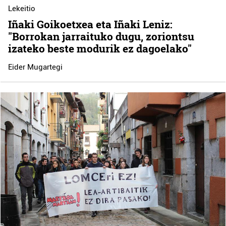
Lekeitio
Iñaki Goikoetxea eta Iñaki Leniz:
"Borrokan jarraituko dugu, zoriontsu
izateko beste modurik ez dagoelako"
Eider Mugartegi