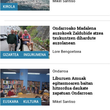
Mikel Santiso
baliatzen gara. Ohar hau onartuz gero, teknologia hori
KIROLA
erabiltzeko baimen esplizitua ematen diguzu.
Gehiago
irakurri
Ondarroako Madalena
auzokoek Zaldubide atzea
txukuntzen dihardute
auzolanean
Lore Bengoetxea
GIZARTEA
INGURUMENA
Ondarroa
Liburuen Amuak
egitasmoaren baitan
hitzordua daukate
zapatuan Ondarroan
Mikel Santiso
EUSKARA
KULTURA