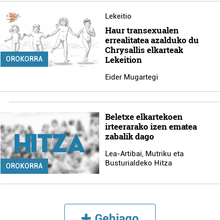
Lekeitio
Haur transexualen
errealitatea azalduko du
Chrysallis elkarteak
Lekeition
OROKORRA
Eider Mugartegi
Beletxe elkartekoen
irteerarako izen ematea
zabalik dago
Lea-Artibai, Mutriku eta
Busturialdeko Hitza
OROKORRA
Gehiago