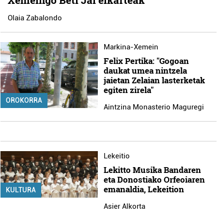
Xemeingo Beti Jai elkarteak
Olaia Zabalondo
Markina-Xemein
Felix Pertika: "Gogoan
daukat umea nintzela
jaietan Zelaian lasterketak
egiten zirela"
OROKORRA
Aintzina Monasterio Maguregi
Lekeitio
Lekitto Musika Bandaren
eta Donostiako Orfeoiaren
emanaldia, Lekeition
KULTURA
Asier Alkorta