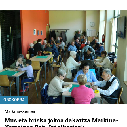
OROKORRA
Markina-Xemein
Mus eta briska jokoa dakartza Markina-