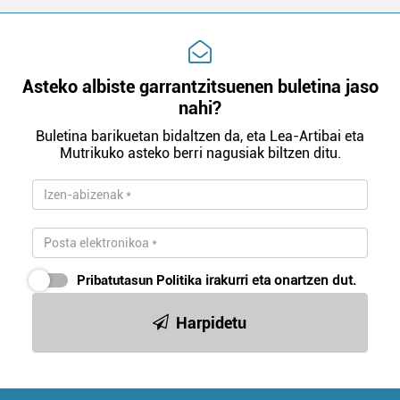
Asteko albiste garrantzitsuenen buletina jaso
nahi?
Buletina barikuetan bidaltzen da, eta Lea-Artibai eta
Mutrikuko asteko berri nagusiak biltzen ditu.
Pribatutasun Politika
irakurri eta onartzen dut.
Harpidetu