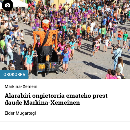
OROKORRA
Markina-Xemein
Alarabiri ongietorria emateko prest
daude Markina-Xemeinen
Eider Mugartegi