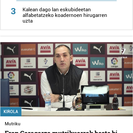
3
Kalean dago lan eskubideetan
alfabetatzeko koadernoen hirugarren
uzta
KIROLA
Mutriku
Fran Garagarza mutrikuarrak beste bi