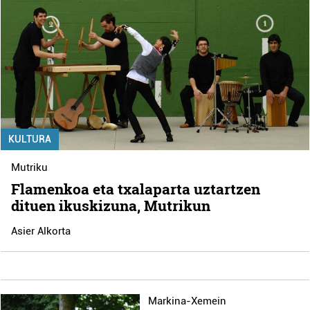
KULTURA
Mutriku
Flamenkoa eta txalaparta uztartzen
dituen ikuskizuna, Mutrikun
Asier Alkorta
Markina-Xemein