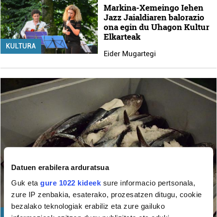
Markina-Xemeingo Iehen
Jazz Jaialdiaren balorazio
ona egin du Uhagon Kultur
Elkarteak
KULTURA
Eider Mugartegi
Datuen erabilera arduratsua
Guk eta
gure 1022 kideek
sure informacio pertsonala,
zure IP zenbakia, esaterako, prozesatzen ditugu, cookie
bezalako teknologiak erabiliz eta zure gailuko
EKONOMIA