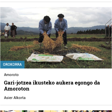
OROKORRA
Amoroto
Gari-jotzea ikusteko aukera egongo da
Amoroton
Asier Alkorta