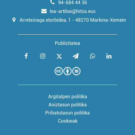
94-684 44 36
lea-artibai@hitza.eus
Arretxinaga etorbidea, 1 - 48270 Markina-Xemein
Publizitatea
Argitalpen politika
Aniztasun politika
Pribatutasun politika
Cookieak