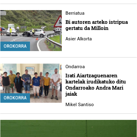
Berriatua
Bi autoren arteko istripua
gertatu da Milloin
Asier Alkorta
OROKORRA
Ondarroa
Irati Aiartzaguenaren
kartelak irudikatuko ditu
Ondarroako Andra Mari
jaiak
OROKORRA
Mikel Santiso