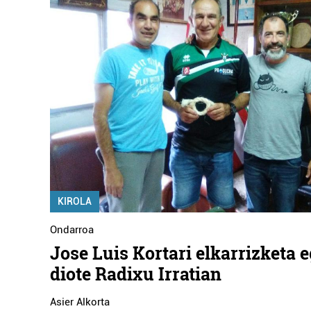
KIROLA
Ondarroa
Jose Luis Kortari elkarrizketa 
diote Radixu Irratian
Asier Alkorta