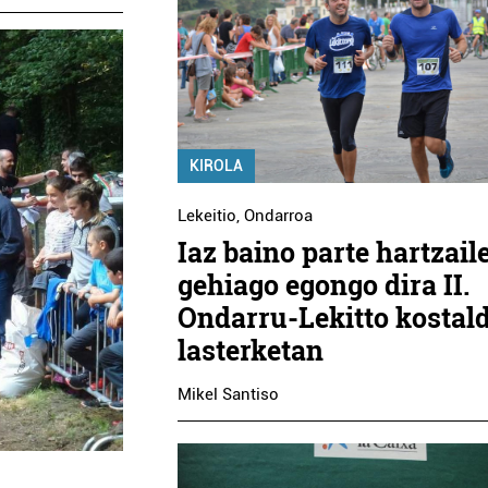
KIROLA
Lekeitio
,
Ondarroa
Iaz baino parte hartzail
gehiago egongo dira II.
Ondarru-Lekitto kostal
lasterketan
Mikel Santiso