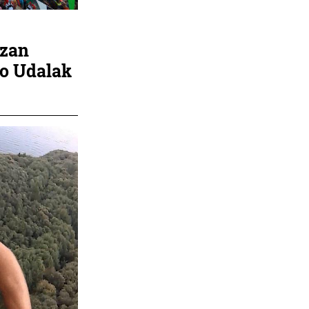
izan
ko Udalak