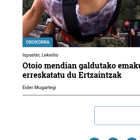
OROKORRA
Ispaster
,
Lekeitio
Otoio mendian galdutako emak
erreskatatu du Ertzaintzak
Eider Mugartegi