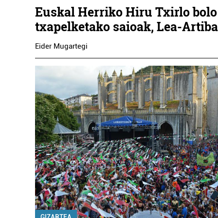
Euskal Herriko Hiru Txirlo bolo
txapelketako saioak, Lea-Artiba
Eider Mugartegi
GIZARTEA