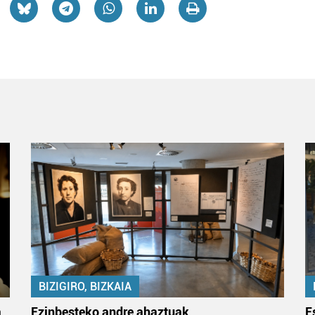
BIZIGIRO, BIZKAIA
a
Ezinbesteko andre ahaztuak
E