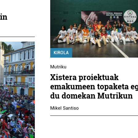
in
KIROLA
Mutriku
Xistera proiektuak
emakumeen topaketa e
du domekan Mutrikun
Mikel Santiso