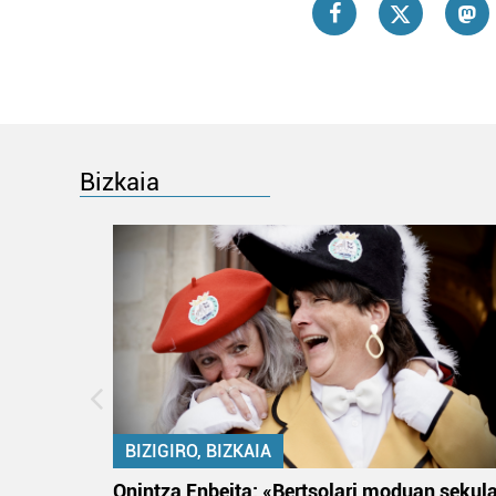
Bizkaia
BIZIGIRO, BIZKAIA
na
Onintza Enbeita: «Bertsolari moduan sekul