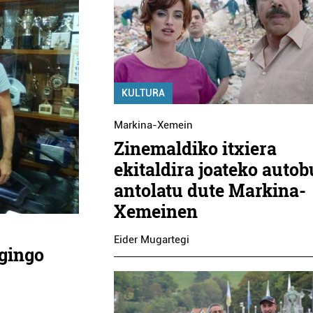
KULTURA
Markina-Xemein
Zinemaldiko itxiera
ekitaldira joateko auto
antolatu dute Markina-
Xemeinen
Eider Mugartegi
egingo