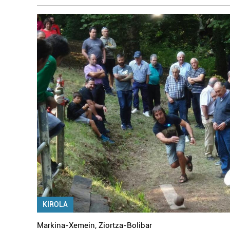
KIROLA
Markina-Xemein
,
Ziortza-Bolibar