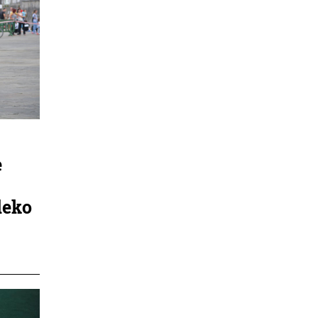
e
deko