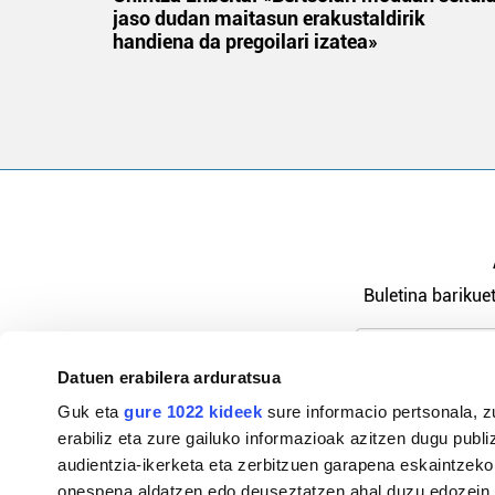
jaso dudan maitasun erakustaldirik
handiena da pregoilari izatea»
Buletina barikuet
Datuen erabilera arduratsua
Pribatutasu
Guk eta
gure 1022 kideek
sure informacio pertsonala, z
erabiliz eta zure gailuko informazioak azitzen dugu publiz
audientzia-ikerketa eta zerbitzuen garapena eskaintzeko
onespena aldatzen edo deuseztatzen ahal duzu edozein m