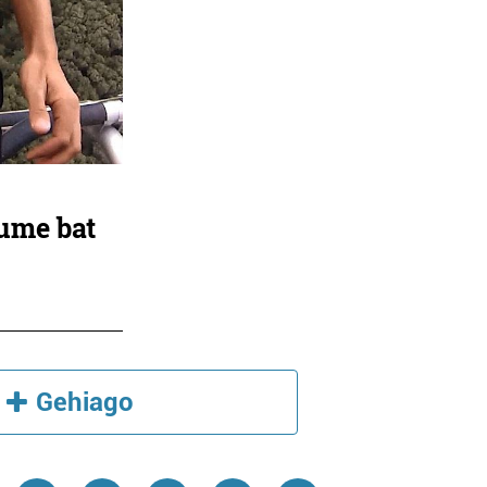
ume bat
Gehiago