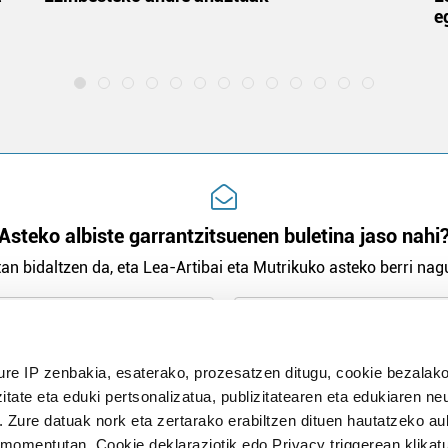
e
Asteko albiste garrantzitsuenen buletina jaso nahi
an bidaltzen da, eta Lea-Artibai eta Mutrikuko asteko berri nagu
n Politika
irakurri eta onartzen dut.
H
ure IP zenbakia, esaterako, prozesatzen ditugu, cookie bezalako
itate eta eduki pertsonalizatua, publizitatearen eta edukiaren ne
. Zure datuak nork eta zertarako erabiltzen dituen hautatzeko a
omentutan, Cookie deklaraziotik edo Privacy triggerean klikat