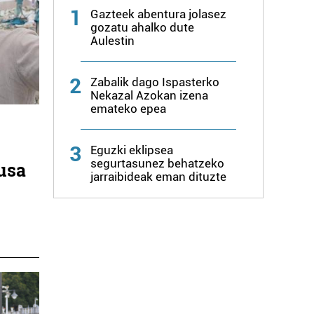
1
Gazteek abentura jolasez
gozatu ahalko dute
Aulestin
2
Zabalik dago Ispasterko
Nekazal Azokan izena
emateko epea
3
Eguzki eklipsea
segurtasunez behatzeko
busa
jarraibideak eman dituzte