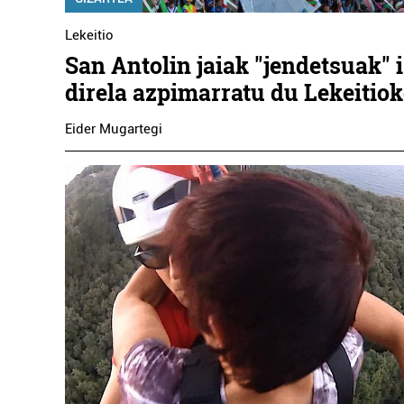
Lekeitio
San Antolin jaiak "jendetsuak" 
direla azpimarratu du Lekeitio
Eider Mugartegi