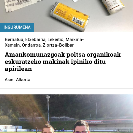
INGURUMENA
Berriatua
,
Etxebarria
,
Lekeitio
,
Markina-
Xemein
,
Ondarroa
,
Ziortza-Bolibar
Amankomunazgoak poltsa organikoak
eskuratzeko makinak ipiniko ditu
apirilean
Asier Alkorta