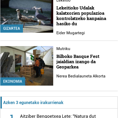
Lekeitio
Lekeitioko Udalak
kalatxorien populazioa
kontrolatzeko kanpaina
hasiko du
GIZARTEA
Eider Mugartegi
Mutriku
Bilboko Basque Fest
jaialdian izango da
Geoparkea
Nerea Bedialauneta Alkorta
EKONOMIA
Azken 3 egunetako irakurrienak
1
Aitziber Bengoetxea Lete: "Natura dut