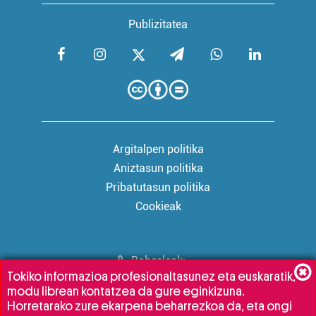
Publizitatea
Argitalpen politika
Aniztasun politika
Pribatutasun politika
Cookieak
Babesleak:
Tokiko informazioa profesionaltasunez eta euskaratik,
modu librean kontatzea da gure eginkizuna.
Horretarako zure ekarpena beharrezkoa da, eta ongi