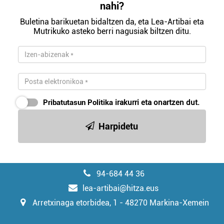
nahi?
Buletina barikuetan bidaltzen da, eta Lea-Artibai eta
Mutrikuko asteko berri nagusiak biltzen ditu.
Pribatutasun Politika
irakurri eta onartzen dut.
Harpidetu
94-684 44 36
lea-artibai@hitza.eus
Arretxinaga etorbidea, 1 - 48270 Markina-Xemein