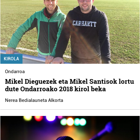
KIROLA
Ondarroa
Mikel Dieguezek eta Mikel Santisok lortu
dute Ondarroako 2018 kirol beka
Nerea Bedialauneta Alkorta