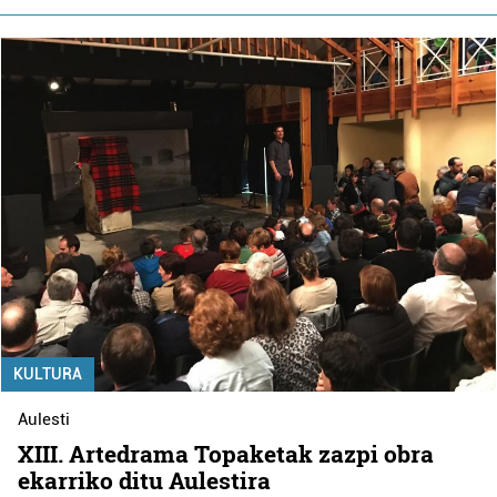
KULTURA
Aulesti
XIII. Artedrama Topaketak zazpi obra
ekarriko ditu Aulestira