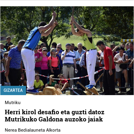
GIZARTEA
Mutriku
Herri kirol desafio eta guzti datoz
Mutrikuko Galdona auzoko jaiak
Nerea Bedialauneta Alkorta