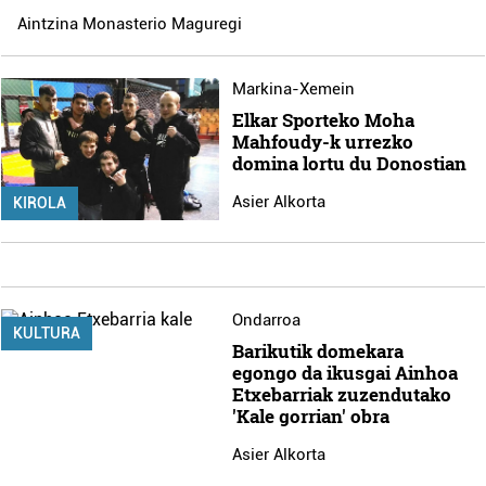
Aintzina Monasterio Maguregi
Markina-Xemein
Elkar Sporteko Moha
Mahfoudy-k urrezko
domina lortu du Donostian
Asier Alkorta
KIROLA
Ondarroa
KULTURA
Barikutik domekara
egongo da ikusgai Ainhoa
Etxebarriak zuzendutako
'Kale gorrian' obra
Asier Alkorta