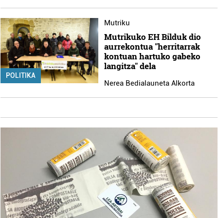
Mutriku
Mutrikuko EH Bilduk dio
aurrekontua "herritarrak
kontuan hartuko gabeko
langitza" dela
POLITIKA
Nerea Bedialauneta Alkorta