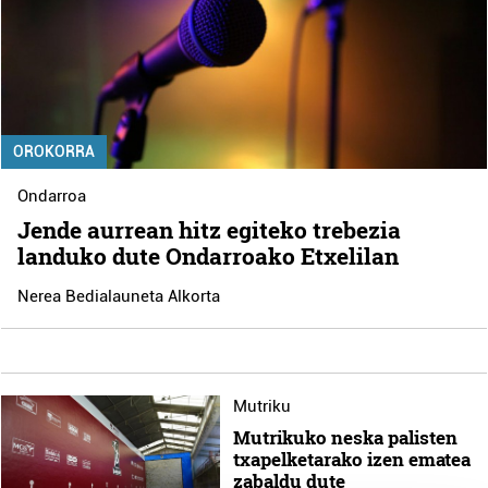
OROKORRA
Ondarroa
Jende aurrean hitz egiteko trebezia
landuko dute Ondarroako Etxelilan
Nerea Bedialauneta Alkorta
Mutriku
Mutrikuko neska palisten
txapelketarako izen ematea
zabaldu dute