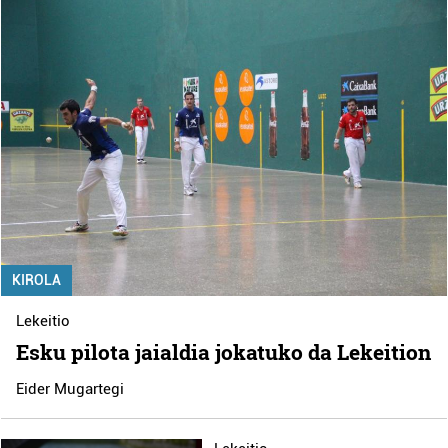
Lortu zure datu pertsonalak prozesatzeko moduari
buruzko informazio gehiago eta ezarri zure lehentasunak
datuen atalean. Edozein unetan alda edo ken dezakezu
zure baimena Cookieen adierazpenean.
Webgune honek cookie propioak eta hirugarrenen cookie-
fitxategiak erabiltzen ditu. Zure esperientzia eta
zerbitzuak hobetzeko asmoz, cookie teknologiaz
baliatzen gara. Ohar hau onartuz gero, teknologia hori
erabiltzeko baimen esplizitua ematen diguzu.
Gehiago
irakurri
KIROLA
Lekeitio
Esku pilota jaialdia jokatuko da Lekeition
Eider Mugartegi