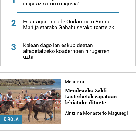
inspirazio iturri nagusia"
2
Eskuragarri daude Ondarroako Andra
Mari jaietarako Gababuserako txartelak
3
Kalean dago lan eskubideetan
alfabetatzeko koadernoen hirugarren
uzta
Mendexa
Mendexako Zaldi
Lasterketak zapatuan
lehiatuko dituzte
Aintzina Monasterio Maguregi
KIROLA