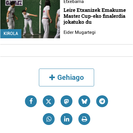
Etxebarria
Leire Etxanizek Emakume
Master Cup-eko finalerdia
jokatuko du
Eider Mugartegi
KIROLA
Gehiago