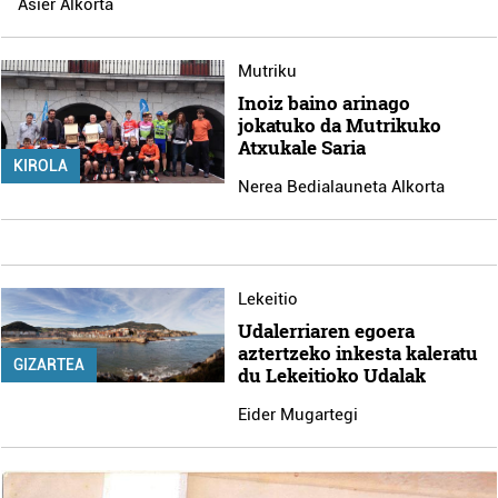
Asier Alkorta
Mutriku
Inoiz baino arinago
jokatuko da Mutrikuko
Atxukale Saria
KIROLA
Nerea Bedialauneta Alkorta
Lekeitio
Udalerriaren egoera
aztertzeko inkesta kaleratu
GIZARTEA
du Lekeitioko Udalak
Eider Mugartegi