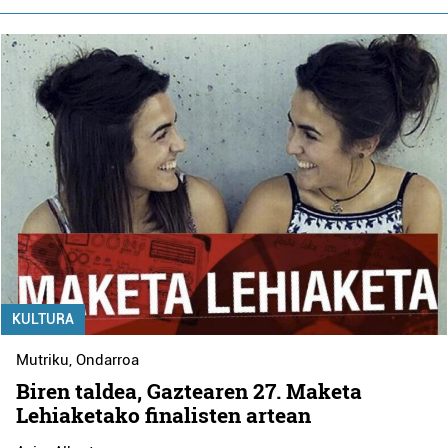
KULTURA
Mutriku
,
Ondarroa
Biren taldea, Gaztearen 27. Maketa
Lehiaketako finalisten artean