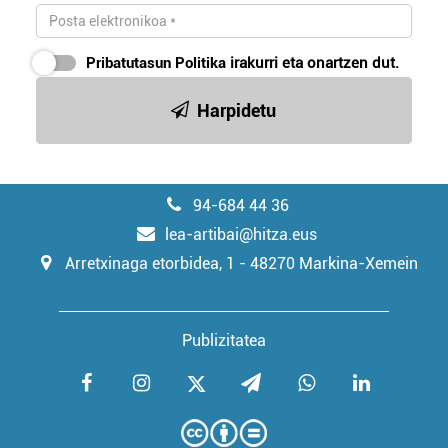
Pribatutasun Politika
irakurri eta onartzen dut.
Harpidetu
94-684 44 36
lea-artibai@hitza.eus
Arretxinaga etorbidea, 1 - 48270 Markina-Xemein
Publizitatea