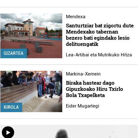
Mendexa
Santurtziar bat zigortu dute
Mendexako tabernan
bezero bati egindako lesio
delituengatik
GIZARTEA
Lea-Artibai eta Mutrikuko Hitza
Markina-Xemein
Biraka hastear dago
Gipuzkoako Hiru Txirlo
Bola Txapelketa
Eider Mugartegi
KIROLA