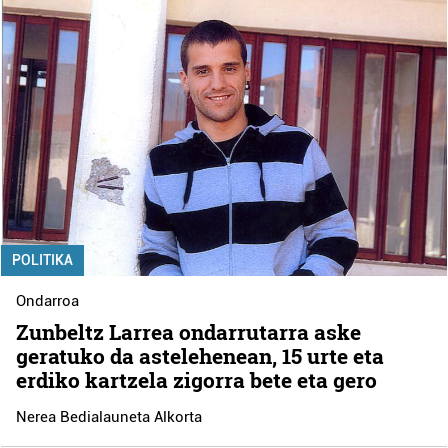
POLITIKA
Ondarroa
Zunbeltz Larrea ondarrutarra aske
geratuko da astelehenean, 15 urte eta
erdiko kartzela zigorra bete eta gero
Nerea Bedialauneta Alkorta