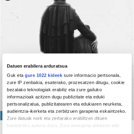
Datuen erabilera arduratsua
Guk eta
gure 1022 kideek
sure informacio pertsonala,
zure IP zenbakia, esaterako, prozesatzen ditugu, cookie
bezalako teknologiak erabiliz eta zure gailuko
informazioak azitzen dugu publizitate eta eduki
pertsonalizatua, publizitatearen eta edukiaren neurketa,
audientzia-ikerketa eta zerbitzuen garapena eskaintzeko.
KULTURA
Zure datuak nork eta zertarako erabiltzen dituen
hautatzeko aukera duzu. Zure onespena aldatzen edo
Aulesti
deuseztatzen ahal duzu edozein momentutan, Cookie