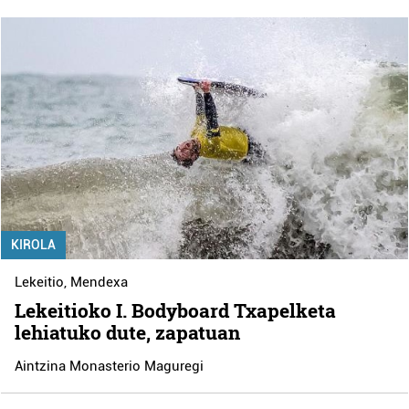
KIROLA
Lekeitio
,
Mendexa
Lekeitioko I. Bodyboard Txapelketa
lehiatuko dute, zapatuan
Aintzina Monasterio Maguregi