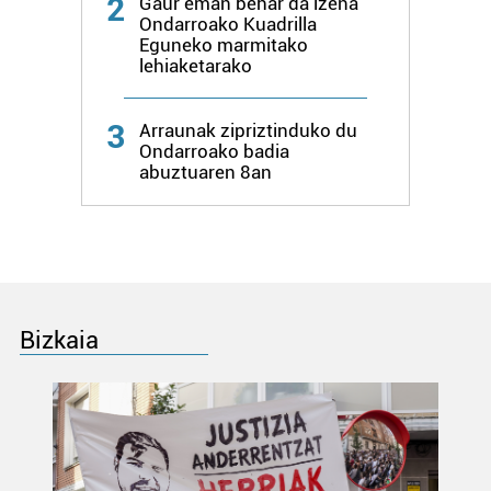
2
Gaur eman behar da izena
Ondarroako Kuadrilla
Eguneko marmitako
lehiaketarako
3
Arraunak zipriztinduko du
Ondarroako badia
abuztuaren 8an
Bizkaia