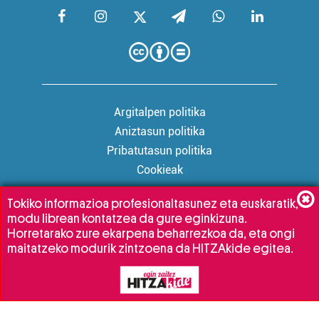
Argitalpen politika
Aniztasun politika
Pribatutasun politika
Cookieak
Tokiko informazioa profesionaltasunez eta euskaratik,
modu librean kontatzea da gure eginkizuna.
Babesleak:
Horretarako zure ekarpena beharrezkoa da, eta ongi
maitatzeko modurik zintzoena da HITZAkide egitea.