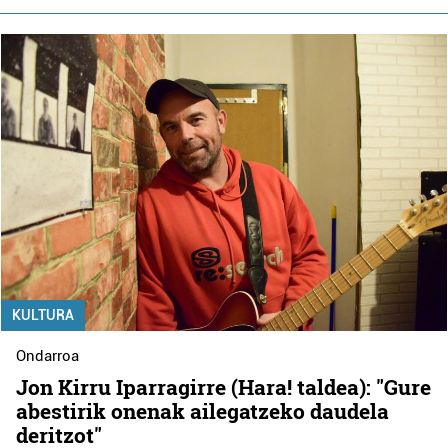
KULTURA
Ondarroa
Jon Kirru Iparragirre (Hara! taldea): "Gure
abestirik onenak ailegatzeko daudela
deritzot"