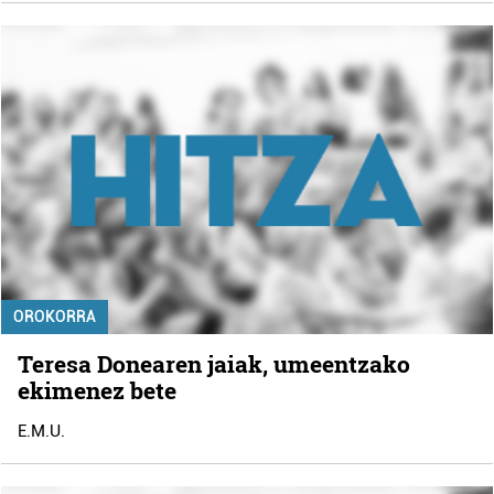
OROKORRA
Teresa Donearen jaiak, umeentzako
ekimenez bete
E.M.U.