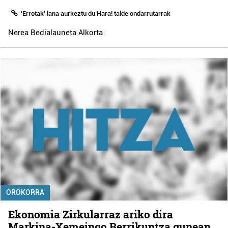
'Errotak' lana aurkeztu du Hara! talde ondarrutarrak
Nerea Bedialauneta Alkorta
OROKORRA
Ekonomia Zirkularraz ariko dira
Markina-Xemeingo Berrikuntza gunean