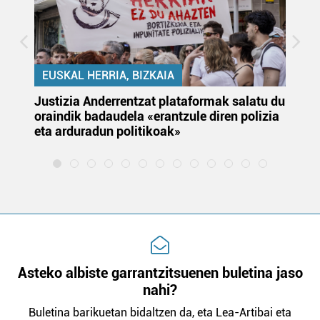
EUSKAL HERRIA, BIZKAIA
Justizia Anderrentzat plataformak salatu du
Eu
oraindik badaudela «erantzule diren polizia
‘E
eta arduradun politikoak»
Asteko albiste garrantzitsuenen buletina jaso
nahi?
Buletina barikuetan bidaltzen da, eta Lea-Artibai eta