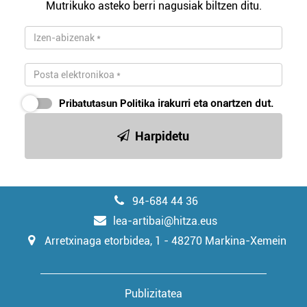
Mutrikuko asteko berri nagusiak biltzen ditu.
Pribatutasun Politika
irakurri eta onartzen dut.
Harpidetu
94-684 44 36
lea-artibai@hitza.eus
Arretxinaga etorbidea, 1 - 48270 Markina-Xemein
Publizitatea