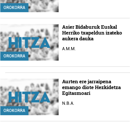
OROKORRA
Asier Bidaburuk Euskal
Herriko txapeldun izateko
aukera dauka
A.M.M.
OROKORRA
Aurten ere jarraipena
emango diote Hezkidetza
Egitasmoari
N.B.A.
OROKORRA