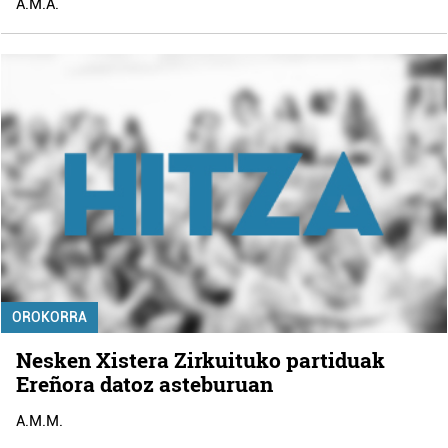
A.M.A.
OROKORRA
Nesken Xistera Zirkuituko partiduak
Ereñora datoz asteburuan
A.M.M.