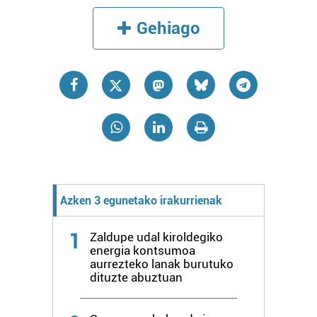
Gehiago
Azken 3 egunetako irakurrienak
1
Zaldupe udal kiroldegiko
energia kontsumoa
aurrezteko lanak burutuko
dituzte abuztuan