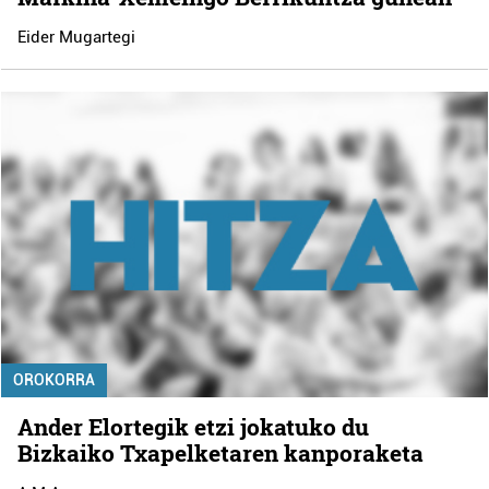
Eider Mugartegi
OROKORRA
Ander Elortegik etzi jokatuko du
Bizkaiko Txapelketaren kanporaketa