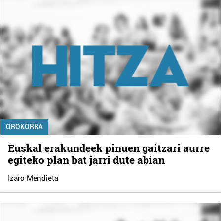
OROKORRA
Euskal erakundeek pinuen gaitzari aurre
egiteko plan bat jarri dute abian
Izaro Mendieta