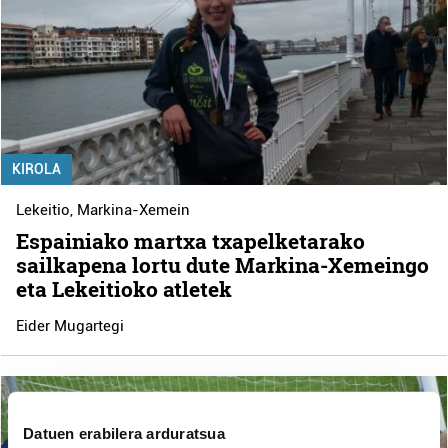
KIROLA
Lekeitio
,
Markina-Xemein
Espainiako martxa txapelketarako
sailkapena lortu dute Markina-Xemeingo
eta Lekeitioko atletek
Eider Mugartegi
Datuen erabilera arduratsua