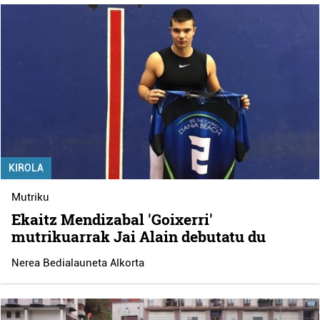
KIROLA
Mutriku
Ekaitz Mendizabal 'Goixerri'
mutrikuarrak Jai Alain debutatu du
Nerea Bedialauneta Alkorta