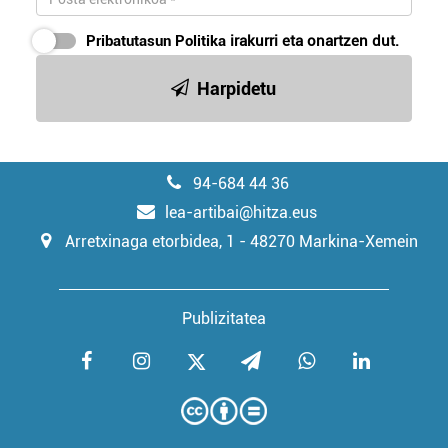
Pribatutasun Politika
irakurri eta onartzen dut.
Harpidetu
94-684 44 36
lea-artibai@hitza.eus
Arretxinaga etorbidea, 1 - 48270 Markina-Xemein
Publizitatea