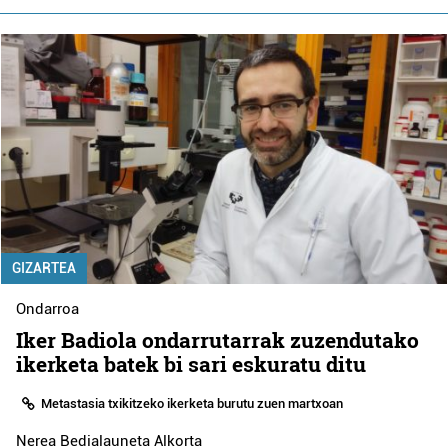
GIZARTEA
Ondarroa
Iker Badiola ondarrutarrak zuzendutako
ikerketa batek bi sari eskuratu ditu
Metastasia txikitzeko ikerketa burutu zuen martxoan
Nerea Bedialauneta Alkorta