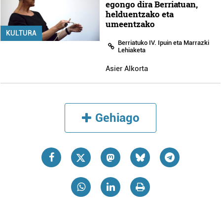
egongo dira Berriatuan,
helduentzako eta
umeentzako
KULTURA
Berriatuko IV. Ipuin eta Marrazki
Lehiaketa
Asier Alkorta
Gehiago