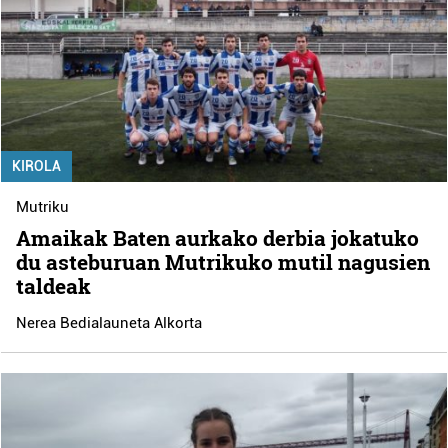
KIROLA
Mutriku
Amaikak Baten aurkako derbia jokatuko
du asteburuan Mutrikuko mutil nagusien
taldeak
Nerea Bedialauneta Alkorta