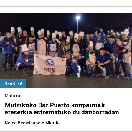
GIZARTEA
Mutriku
Mutrikuko Bar Puerto konpainiak
ereserkia estreinatuko du danborradan
Nerea Bedialauneta Alkorta