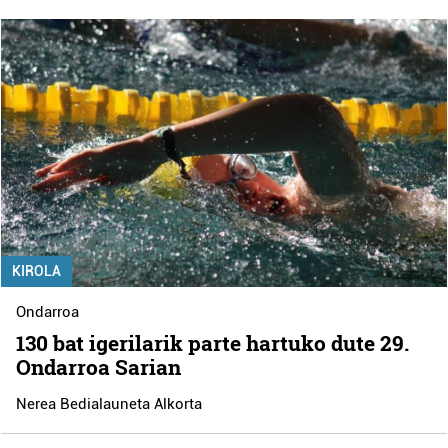
KIROLA
Ondarroa
130 bat igerilarik parte hartuko dute 29.
Ondarroa Sarian
Nerea Bedialauneta Alkorta