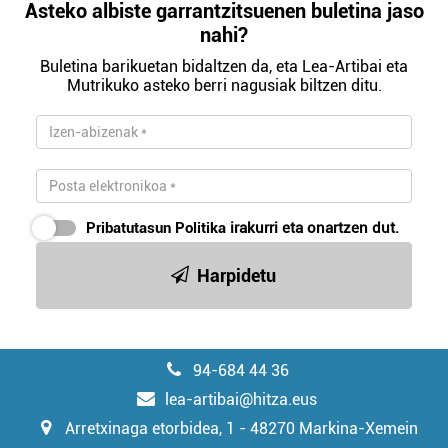
Asteko albiste garrantzitsuenen buletina jaso
nahi?
Buletina barikuetan bidaltzen da, eta Lea-Artibai eta
Mutrikuko asteko berri nagusiak biltzen ditu.
Pribatutasun Politika
irakurri eta onartzen dut.
Harpidetu
94-684 44 36
lea-artibai@hitza.eus
Arretxinaga etorbidea, 1 - 48270 Markina-Xemein