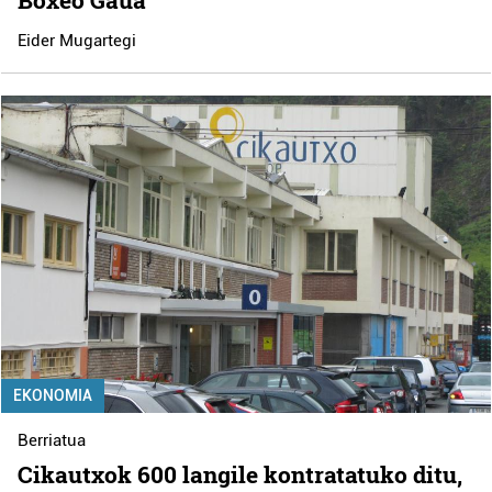
Eider Mugartegi
EKONOMIA
Berriatua
Cikautxok 600 langile kontratatuko ditu,