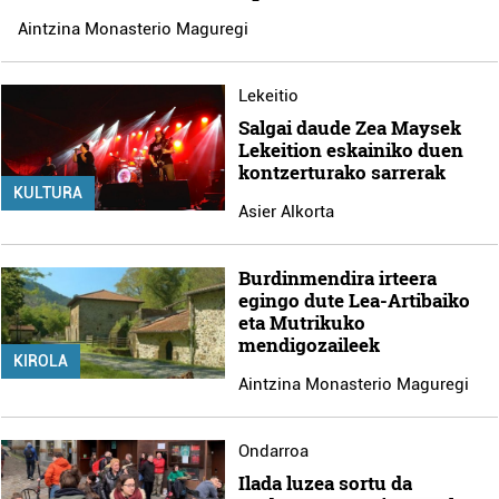
Aintzina Monasterio Maguregi
Lekeitio
Salgai daude Zea Maysek
Lekeition eskainiko duen
kontzerturako sarrerak
KULTURA
Asier Alkorta
Burdinmendira irteera
egingo dute Lea-Artibaiko
eta Mutrikuko
mendigozaileek
KIROLA
Aintzina Monasterio Maguregi
Ondarroa
Ilada luzea sortu da