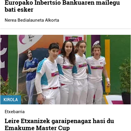
Europako Inbertsio Bankuaren mailegu
bati esker
Nerea Bedialauneta Alkorta
KIROLA
Etxebarria
Leire Etxanizek garaipenagaz hasi du
Emakume Master Cup