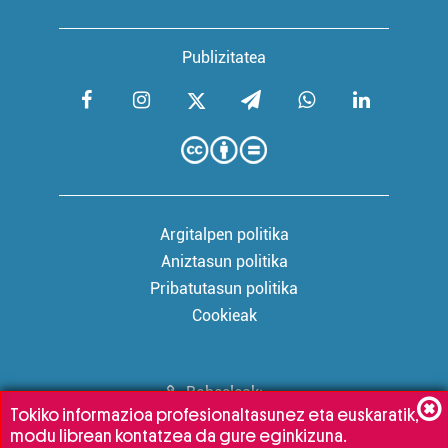
Publizitatea
Argitalpen politika
Aniztasun politika
Pribatutasun politika
Cookieak
Babesleak:
Tokiko informazioa profesionaltasunez eta euskaratik,
modu librean kontatzea da gure eginkizuna.