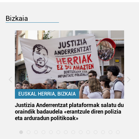
Bizkaia
EUSKAL HERRIA, BIZKAIA
Justizia Anderrentzat plataformak salatu du
Eu
oraindik badaudela «erantzule diren polizia
‘E
eta arduradun politikoak»