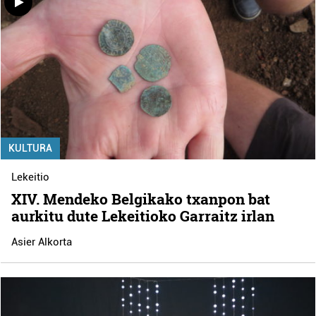
KULTURA
Lekeitio
XIV. Mendeko Belgikako txanpon bat
aurkitu dute Lekeitioko Garraitz irlan
Asier Alkorta