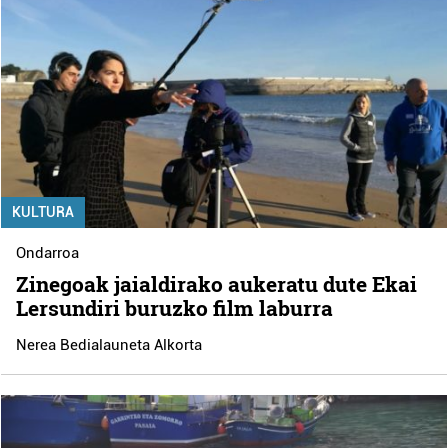
KULTURA
Ondarroa
Zinegoak jaialdirako aukeratu dute Ekai
Lersundiri buruzko film laburra
Nerea Bedialauneta Alkorta