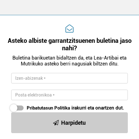
Asteko albiste garrantzitsuenen buletina jaso
nahi?
Buletina barikuetan bidaltzen da, eta Lea-Artibai eta
Mutrikuko asteko berri nagusiak biltzen ditu.
Pribatutasun Politika
irakurri eta onartzen dut.
Harpidetu