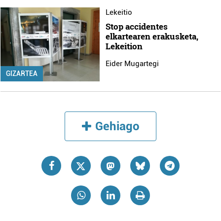
Lekeitio
Stop accidentes
elkartearen erakusketa,
Lekeition
Eider Mugartegi
GIZARTEA
Gehiago