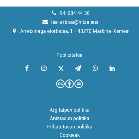
94-684 44 36
lea-artibai@hitza.eus
Arretxinaga etorbidea, 1 - 48270 Markina-Xemein
Publizitatea
Argitalpen politika
Aniztasun politika
Pribatutasun politika
Cookieak