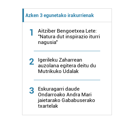
Azken 3 egunetako irakurrienak
1
Aitziber Bengoetxea Lete:
"Natura dut inspirazio iturri
nagusia"
2
Igerileku Zaharrean
auzolana egitera deitu du
Mutrikuko Udalak
3
Eskuragarri daude
Ondarroako Andra Mari
jaietarako Gababuserako
txartelak