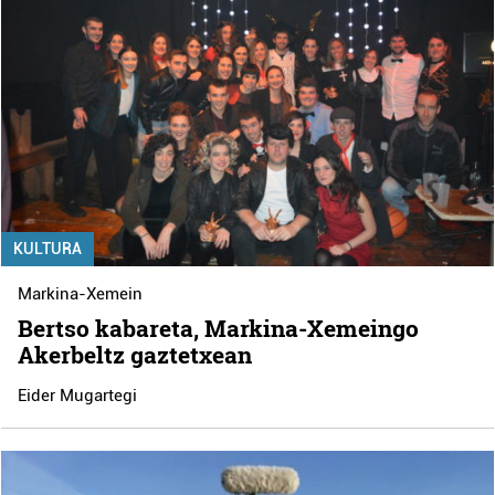
KULTURA
Markina-Xemein
Bertso kabareta, Markina-Xemeingo
Akerbeltz gaztetxean
Eider Mugartegi