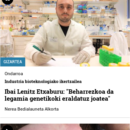
GIZARTEA
Ondarroa
Industria bioteknologiako ikertzailea
Ibai Lenitz Etxaburu: "Beharrezkoa da
legamia genetikoki eraldatuz joatea"
Nerea Bedialauneta Alkorta