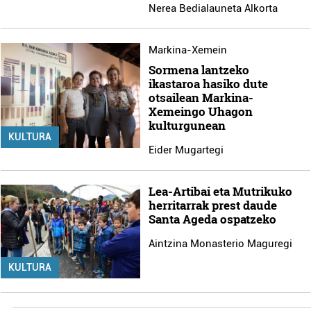
Nerea Bedialauneta Alkorta
fitxategiak erabiltzen ditu. Zure esperientzia eta
zerbitzuak hobetzeko asmoz, cookie teknologiaz
baliatzen gara. Ohar hau onartuz gero, teknologia hori
Markina-Xemein
erabiltzeko baimen esplizitua ematen diguzu.
Gehiago
Sormena lantzeko
irakurri
ikastaroa hasiko dute
otsailean Markina-
Xemeingo Uhagon
kulturgunean
KULTURA
Eider Mugartegi
Lea-Artibai eta Mutrikuko
herritarrak prest daude
Santa Ageda ospatzeko
Aintzina Monasterio Maguregi
KULTURA