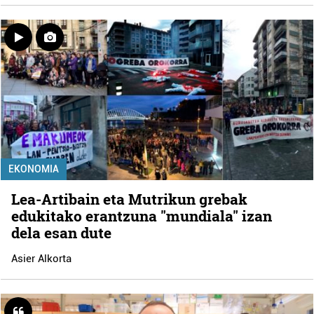
EKONOMIA
Lea-Artibain eta Mutrikun grebak
edukitako erantzuna "mundiala" izan
dela esan dute
Asier Alkorta