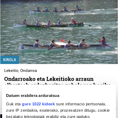
KIROLA
Lekeitio
,
Ondarroa
Ondarroako eta Lekeitioko arraun
elkarteek ordezkaritza zabalagaz hasiko
dute Bizkaiko Batel Liga
Datuen erabilera arduratsua
Aintzina Monasterio Maguregi
Guk eta
gure 1022 kideek
sure informacio pertsonala,
zure IP zenbakia, esaterako, prozesatzen ditugu, cookie
bezalako teknologiak erabiliz eta zure gailuko
Mutriku