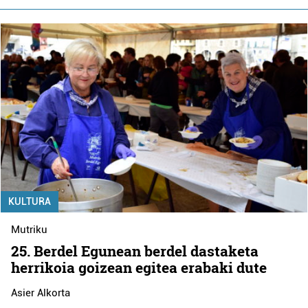
KULTURA
Mutriku
25. Berdel Egunean berdel dastaketa
herrikoia goizean egitea erabaki dute
Asier Alkorta