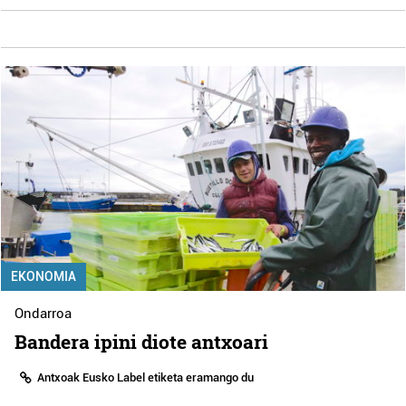
EKONOMIA
Ondarroa
Bandera ipini diote antxoari
Antxoak Eusko Label etiketa eramango du