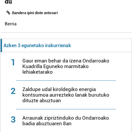
du
Bandera ipini diote antxoari
Berria
Azken 3 egunetako irakurrienak
1
Gaur eman behar da izena Ondarroako
Kuadrilla Eguneko marmitako
lehiaketarako
2
Zaldupe udal kiroldegiko energia
kontsumoa aurrezteko lanak burutuko
dituzte abuztuan
3
Arraunak zipriztinduko du Ondarroako
badia abuztuaren 8an