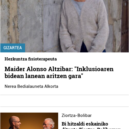
GIZARTEA
Hezkuntza fisioterapeuta
Maider Alonso Altzibar: "Inklusioaren
bidean lanean aritzen gara"
Nerea Bedialauneta Alkorta
Ziortza-Bolibar
Bi hitzaldi eskainiko