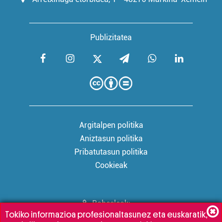
Publizitatea
Argitalpen politika
Aniztasun politika
Pribatutasun politika
Cookieak
Babesleak:
Tokiko informazioa profesionaltasunez eta euskaratik,