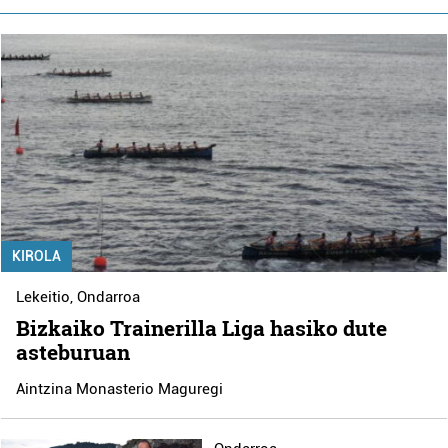
KIROLA
Lekeitio
,
Ondarroa
Bizkaiko Trainerilla Liga hasiko dute
asteburuan
Aintzina Monasterio Maguregi