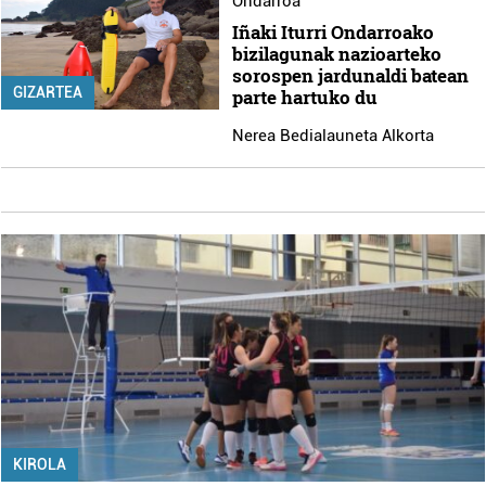
Ondarroa
Iñaki Iturri Ondarroako
bizilagunak nazioarteko
sorospen jardunaldi batean
GIZARTEA
parte hartuko du
Nerea Bedialauneta Alkorta
KIROLA