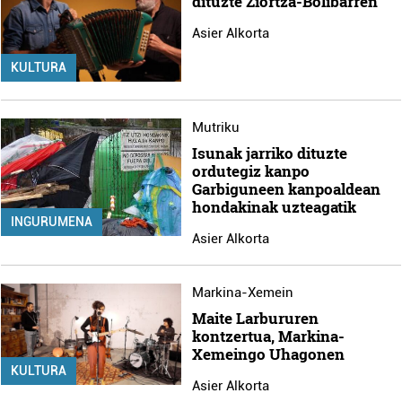
dituzte Ziortza-Bolibarren
Asier Alkorta
KULTURA
Mutriku
Isunak jarriko dituzte
ordutegiz kanpo
Garbiguneen kanpoaldean
hondakinak uzteagatik
INGURUMENA
Asier Alkorta
Markina-Xemein
Maite Larbururen
kontzertua, Markina-
Xemeingo Uhagonen
KULTURA
Asier Alkorta