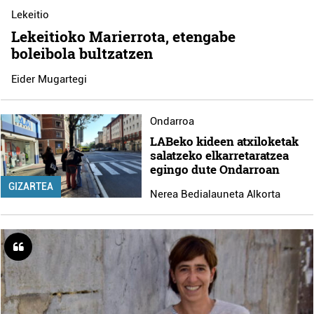
Lekeitio
Lekeitioko Marierrota, etengabe
boleibola bultzatzen
Eider Mugartegi
Ondarroa
LABeko kideen atxiloketak
salatzeko elkarretaratzea
egingo dute Ondarroan
GIZARTEA
Nerea Bedialauneta Alkorta