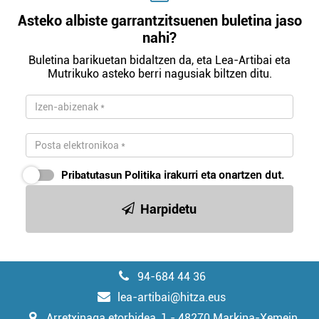
Asteko albiste garrantzitsuenen buletina jaso
nahi?
Buletina barikuetan bidaltzen da, eta Lea-Artibai eta
Mutrikuko asteko berri nagusiak biltzen ditu.
Pribatutasun Politika
irakurri eta onartzen dut.
Harpidetu
94-684 44 36
lea-artibai@hitza.eus
Arretxinaga etorbidea, 1 - 48270 Markina-Xemein