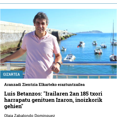
GIZARTEA
Aranzadi Zientzia Elkarteko eraztuntzailea
Luis Betanzos: "Irailaren 2an 185 txori
harrapatu genituen Izaron, inoizkorik
gehien"
Olaia Zabalondo Dominguez