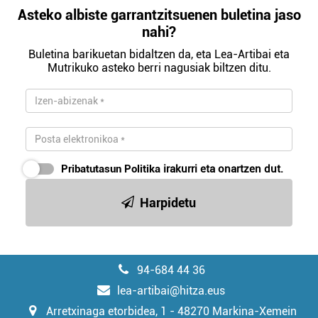
Asteko albiste garrantzitsuenen buletina jaso
nahi?
Buletina barikuetan bidaltzen da, eta Lea-Artibai eta
Mutrikuko asteko berri nagusiak biltzen ditu.
Pribatutasun Politika
irakurri eta onartzen dut.
Harpidetu
94-684 44 36
lea-artibai@hitza.eus
Arretxinaga etorbidea, 1 - 48270 Markina-Xemein