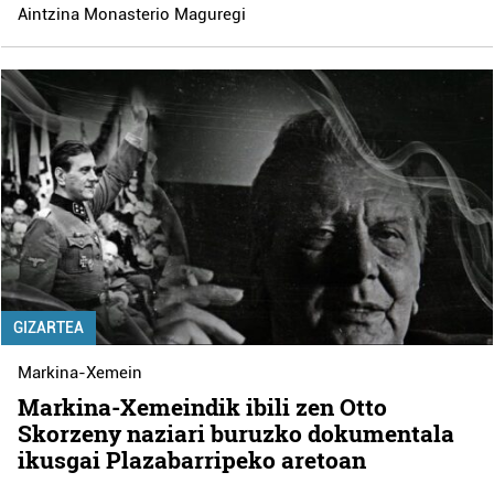
Aintzina Monasterio Maguregi
GIZARTEA
Markina-Xemein
Markina-Xemeindik ibili zen Otto
Skorzeny naziari buruzko dokumentala
ikusgai Plazabarripeko aretoan