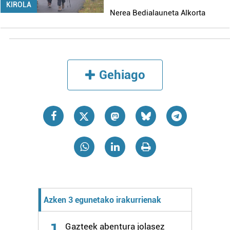
KIROLA
Nerea Bedialauneta Alkorta
Gehiago
Azken 3 egunetako irakurrienak
1
Gazteek abentura jolasez