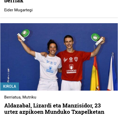
berriak
Eider Mugartegi
KIROLA
Berriatua
,
Mutriku
Aldazabal, Lizardi eta Manzisidor, 23
urtez azpikoen Munduko Txapelketan