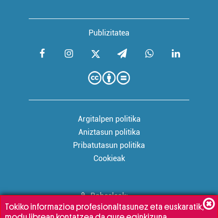
Publizitatea
Argitalpen politika
Aniztasun politika
Pribatutasun politika
Cookieak
Babesleak:
Tokiko informazioa profesionaltasunez eta euskaratik,
modu librean kontatzea da gure eginkizuna.