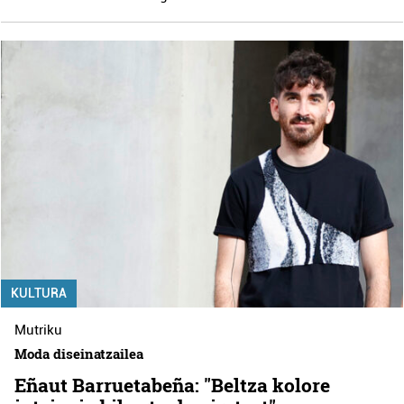
KULTURA
Mutriku
Moda diseinatzailea
Eñaut Barruetabeña: "Beltza kolore