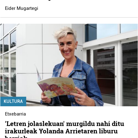
Eider Mugartegi
KULTURA
Etxebarria
'Letren jolaslekuan' murgildu nahi ditu
irakurleak Yolanda Arrietaren liburu