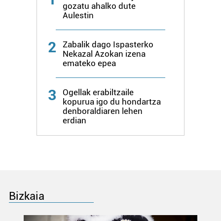
gozatu ahalko dute
Aulestin
2
Zabalik dago Ispasterko
Nekazal Azokan izena
emateko epea
3
Ogellak erabiltzaile
kopurua igo du hondartza
denboraldiaren lehen
erdian
Bizkaia