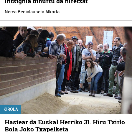
intsignia bihurtu da niretzat"
Nerea Bedialauneta Alkorta
KIROLA
Hastear da Euskal Herriko 31. Hiru Txirlo
Bola Joko Txapelketa