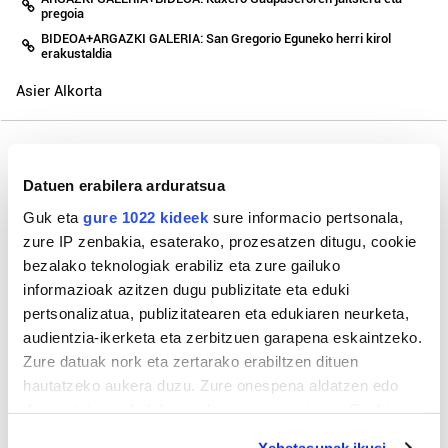
pregoia
BIDEOA+ARGAZKI GALERIA: San Gregorio Eguneko herri kirol
erakustaldia
Asier Alkorta
Datuen erabilera arduratsua
Gehiago
Guk eta
gure 1022 kideek
sure informacio pertsonala,
zure IP zenbakia, esaterako, prozesatzen ditugu, cookie
bezalako teknologiak erabiliz eta zure gailuko
informazioak azitzen dugu publizitate eta eduki
pertsonalizatua, publizitatearen eta edukiaren neurketa,
audientzia-ikerketa eta zerbitzuen garapena eskaintzeko.
Zure datuak nork eta zertarako erabiltzen dituen
hautatzeko aukera duzu. Zure onespena aldatzen edo
deuseztatzen ahal duzu edozein momentutan, Cookie
deklaraziotik edo Privacy triggerean klikatuz.
Azken 3 egunetako irakurrienak
Xehetasunak ikusi