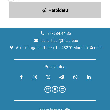
Harpidetu
94-684 44 36
lea-artibai@hitza.eus
Arretxinaga etorbidea, 1 - 48270 Markina-Xemein
Publizitatea