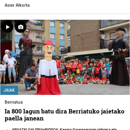
Asier Alkorta
JAIAK
Berriatua
Ia 800 lagun batu dira Berriatuko jaietako
paella janean
ARGAZKI GALERIA+BIDEOA: Kaxero Gaupaseroren jaitsiera eta