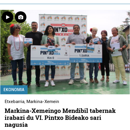
EKONOMIA
Etxebarria
,
Markina-Xemein
Markina-Xemeingo Mendibil tabernak
irabazi du VI. Pintxo Bideako sari
nagusia