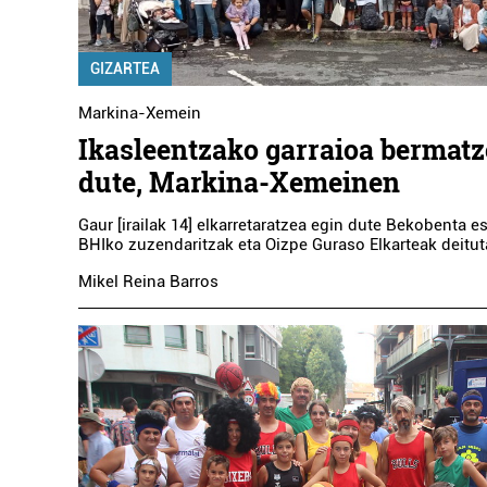
GIZARTEA
Markina-Xemein
Ikasleentzako garraioa bermatze
dute, Markina-Xemeinen
Gaur [irailak 14] elkarretaratzea egin dute Bekobenta e
BHIko zuzendaritzak eta Oizpe Guraso Elkarteak deitut
Mikel Reina Barros