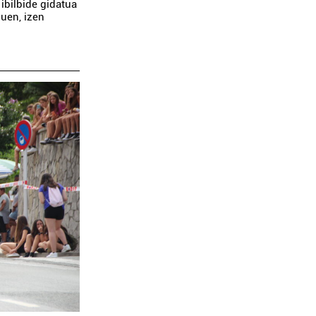
ibilbide gidatua
uen, izen