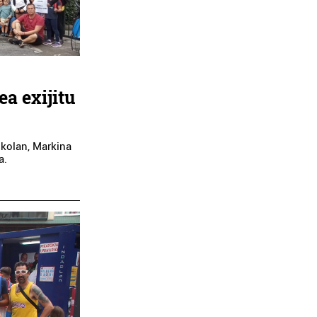
a exijitu
skolan, Markina
a.