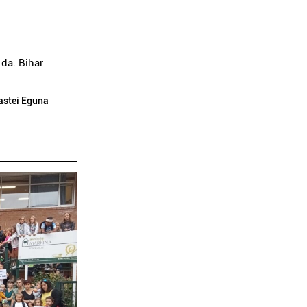
da. Bihar
ñastei Eguna