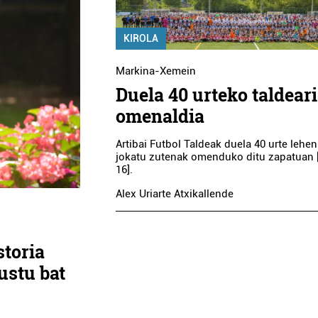
KIROLA
Markina-Xemein
Duela 40 urteko taldeari
omenaldia
Artibai Futbol Taldeak duela 40 urte lehe
jokatu zutenak omenduko ditu zapatuan [
16].
Alex Uriarte Atxikallende
toria
justu bat