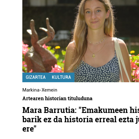
GIZARTEA
KULTURA
Markina-Xemein
Artearen historian tituluduna
Mara Barrutia: "Emakumeen his
barik ez da historia erreal ezta 
ere"