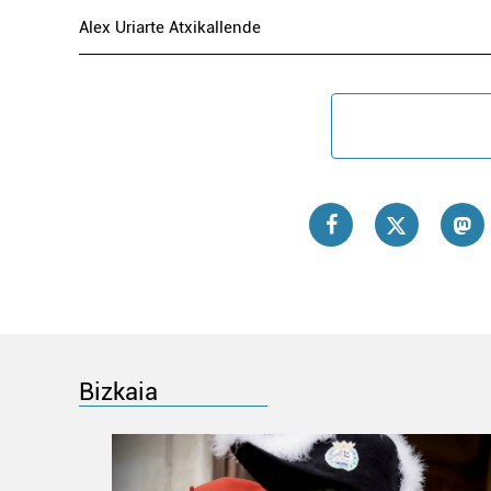
Alex Uriarte Atxikallende
Bizkaia