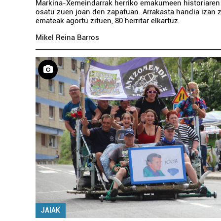
Markina-Xemeindarrak herriko emakumeen historiaren 
osatu zuen joan den zapatuan. Arrakasta handia izan z
emateak agortu zituen, 80 herritar elkartuz.
Mikel Reina Barros
JAIAK