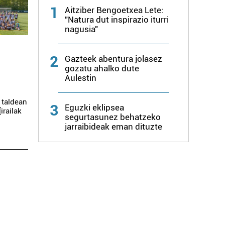
1
Aitziber Bengoetxea Lete:
"Natura dut inspirazio iturri
nagusia"
2
Gazteek abentura jolasez
gozatu ahalko dute
Aulestin
n taldean
3
Eguzki eklipsea
irailak
segurtasunez behatzeko
jarraibideak eman dituzte