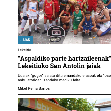
JAIAK
Lekeitio
"Aspaldiko parte hartzaileenak”
Lekeitioko San Antolin jaiak
Udalak “gogor” salatu ditu emandako erasoak eta “oso l
anbulatorioan izandako mediku falta.
Mikel Reina Barros