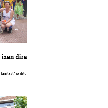
 izan dira
arritzat” jo ditu