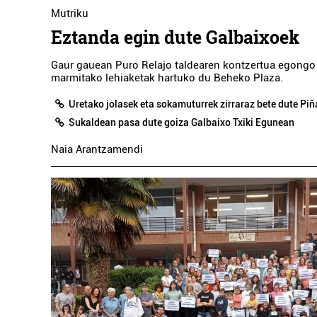
Mutriku
Eztanda egin dute Galbaixoek
Gaur gauean Puro Relajo taldearen kontzertua egongo 
marmitako lehiaketak hartuko du Beheko Plaza.
Uretako jolasek eta sokamuturrek zirraraz bete dute Pi
Sukaldean pasa dute goiza Galbaixo Txiki Egunean
Naia Arantzamendi