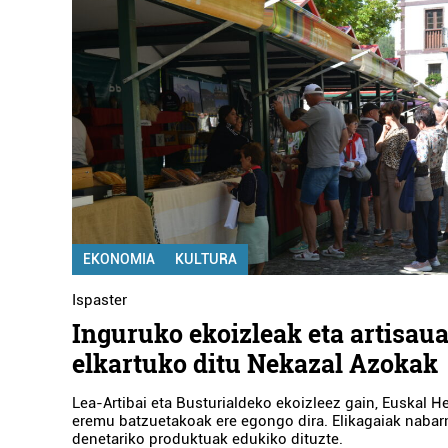
EKONOMIA
KULTURA
Ispaster
Inguruko ekoizleak eta artisau
elkartuko ditu Nekazal Azokak
Lea-Artibai eta Busturialdeko ekoizleez gain, Euskal He
eremu batzuetakoak ere egongo dira. Elikagaiak nabar
denetariko produktuak edukiko dituzte.