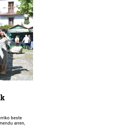
ak
rriko beste
mendu arren,