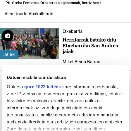
Greba Feminista Orokorreko egitasmoak, herriz herri
Alex Uriarte Atxikallende
Etxebarria
Herritarrak batuko ditu
Etxebarriko San Andres
jaiak
JAIAK
Mikel Reina Barros
Datuen erabilera arduratsua
Guk eta
gure 1022 kideek
sure informacio pertsonala,
Gehiago
zure IP zenbakia, esaterako, prozesatzen ditugu, cookie
bezalako teknologiak erabiliz eta zure gailuko
informazioak azitzen dugu publizitate eta eduki
pertsonalizatua, publizitatearen eta edukiaren neurketa,
audientzia-ikerketa eta zerbitzuen garapena eskaintzeko.
Zure datuak nork eta zertarako erabiltzen dituen