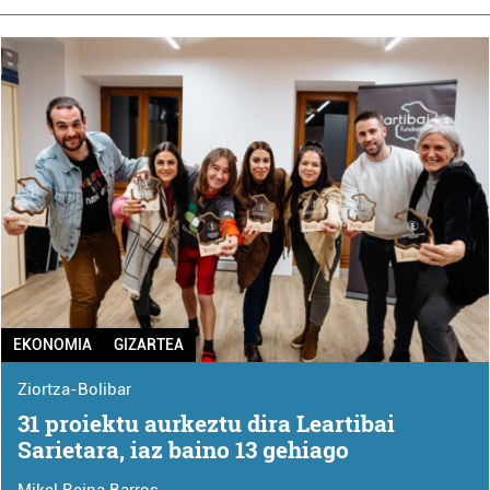
EKONOMIA
GIZARTEA
Ziortza-Bolibar
31 proiektu aurkeztu dira Leartibai
Sarietara, iaz baino 13 gehiago