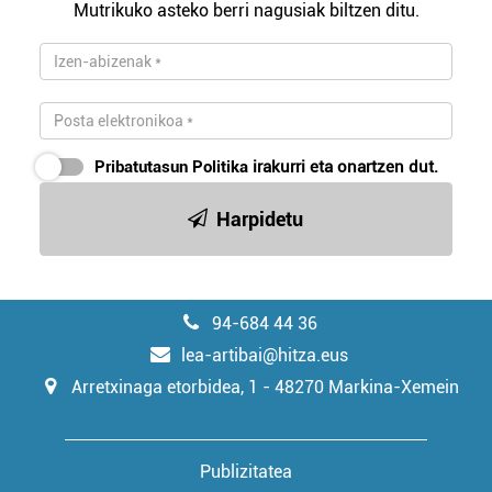
Mutrikuko asteko berri nagusiak biltzen ditu.
irakurri
Pribatutasun Politika
irakurri eta onartzen dut.
Harpidetu
94-684 44 36
lea-artibai@hitza.eus
Arretxinaga etorbidea, 1 - 48270 Markina-Xemein
Publizitatea