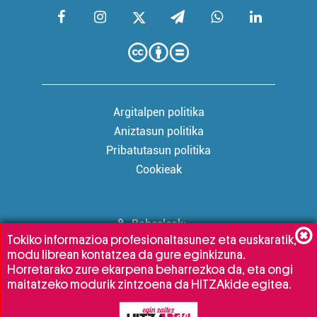
Argitalpen politika
Aniztasun politika
Pribatutasun politika
Cookieak
Babesleak:
Tokiko informazioa profesionaltasunez eta euskaratik,
modu librean kontatzea da gure eginkizuna.
Horretarako zure ekarpena beharrezkoa da, eta ongi
maitatzeko modurik zintzoena da HITZAkide egitea.