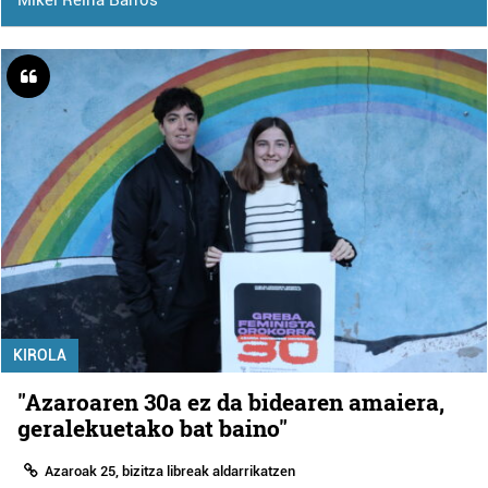
Mikel Reina Barros
KIROLA
"Azaroaren 30a ez da bidearen amaiera,
geralekuetako bat baino"
Azaroak 25, bizitza libreak aldarrikatzen