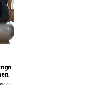
ingo
nen
eta eta