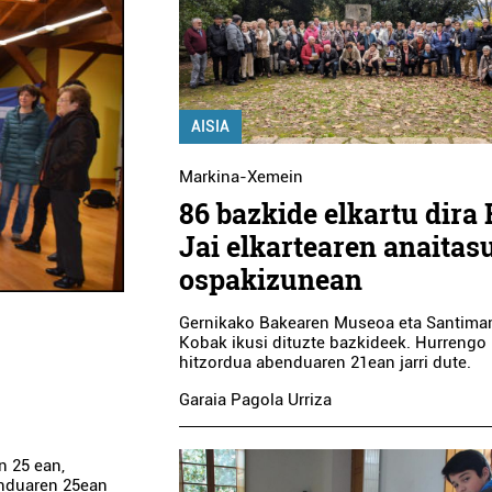
AISIA
Markina-Xemein
86 bazkide elkartu dira 
Jai elkartearen anaitas
ospakizunean
Gernikako Bakearen Museoa eta Santim
Kobak ikusi dituzte bazkideek. Hurrengo
hitzordua abenduaren 21ean jarri dute.
Garaia Pagola Urriza
n 25 ean,
enduaren 25ean