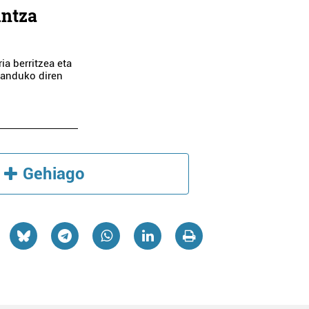
untza
ia berritzea eta
 landuko diren
Gehiago