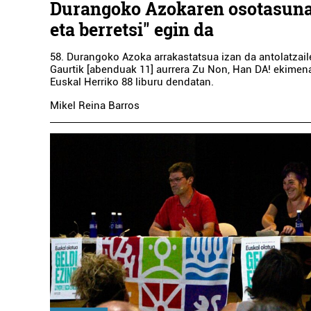
Durangoko Azokaren osotasuna
eta berretsi" egin da
58. Durangoko Azoka arrakastatsua izan da antolatzail
Gaurtik [abenduak 11] aurrera Zu Non, Han DA! ekimen
Euskal Herriko 88 liburu dendatan.
Mikel Reina Barros