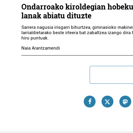
Ondarroako kiroldegian hobek
lanak abiatu dituzte
Sarrera nagusia irisgarri bihurtzea, gimnasioko makiner
larrialdietarako beste irteera bat zabaltzea izango dira
hiru puntuak.
Naia Arantzamendi