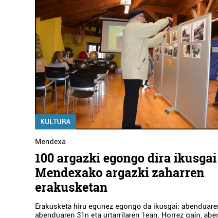
KULTURA
Mendexa
100 argazki egongo dira ikusgai
Mendexako argazki zaharren
erakusketan
Erakusketa hiru egunez egongo da ikusgai: abenduare
abenduaren 31n eta urtarrilaren 1ean. Horrez gain, ab