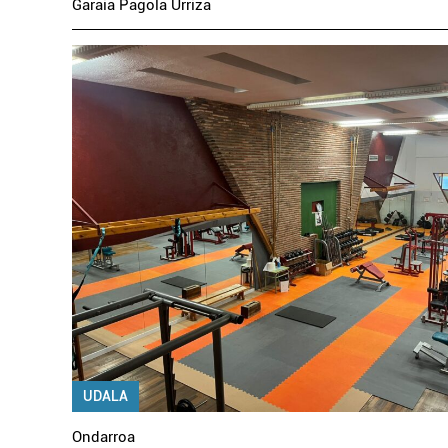
Garaia Pagola Urriza
UDALA
Ondarroa