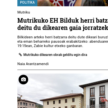
POLITIKA
Mutriku
Mutrikuko EH Bilduk herri batz
deitu du dikearen gaia jorratze
Bilkideen arteko herri batzarra deitu dute dikeari buruz
eta eman beharreko pausoak erabakitzeko: abenduare
19:15ean, Zabie kultur etxeko ganbaran.
Mutrikuko dikearen obrak gelditu egin dira
Naia Arantzamendi