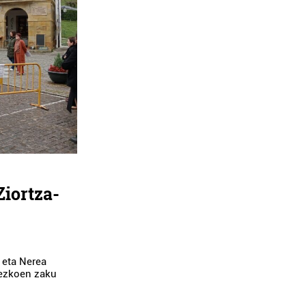
Ziortza-
 eta Nerea
mezkoen zaku