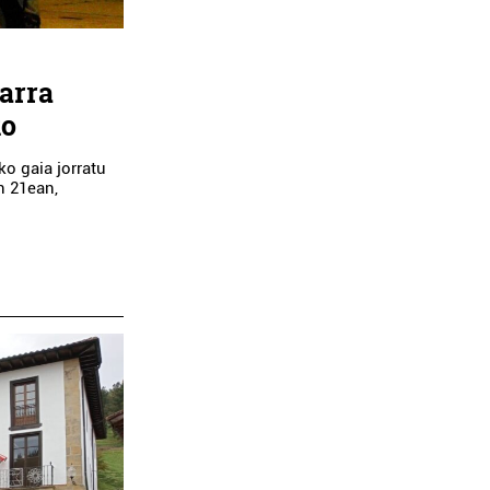
arra
ko
ko gaia jorratu
n 21ean,