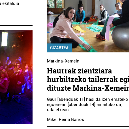
 ekitaldia
GIZARTEA
Markina-Xemein
Haurrak zientziara
hurbiltzeko tailerrak eg
dituzte Markina-Xemei
Gaur [abenduak 11] hasi da izen emateko 
eguenean [abenduak 14] amaituko da,
udaletxean.
Mikel Reina Barros