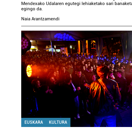
Mendexako Udalaren egutegi lehiaketako sari banaketa
egingo da.
Naia Arantzamendi
EUSKARA
KULTURA