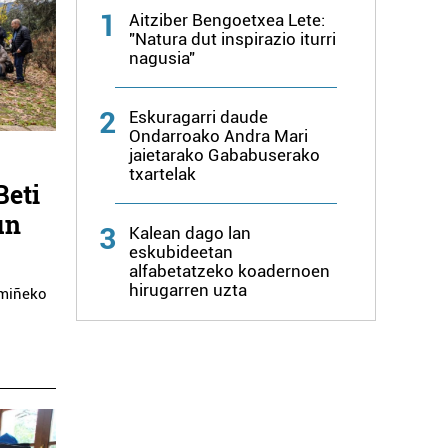
1
Aitziber Bengoetxea Lete:
"Natura dut inspirazio iturri
nagusia"
2
Eskuragarri daude
Ondarroako Andra Mari
jaietarako Gababuserako
txartelak
Beti
un
3
Kalean dago lan
eskubideetan
alfabetatzeko koadernoen
hirugarren uzta
amiñeko