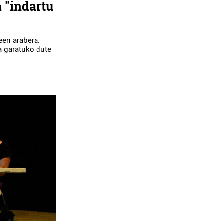
 "indartu
een arabera.
a garatuko dute