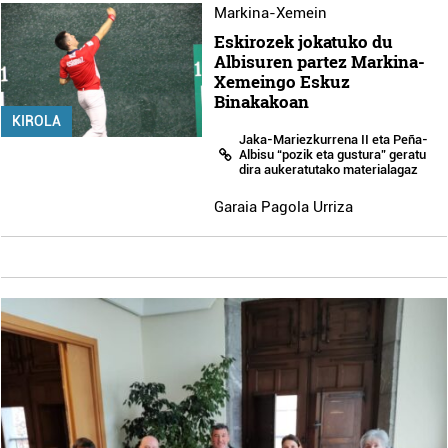
Markina-Xemein
Eskirozek jokatuko du
Albisuren partez Markina-
Xemeingo Eskuz
Binakakoan
KIROLA
Jaka-Mariezkurrena II eta Peña-
Albisu “pozik eta gustura” geratu
dira aukeratutako materialagaz
Garaia Pagola Urriza