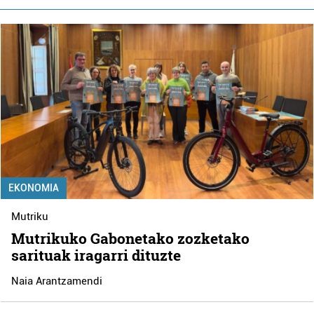
EKONOMIA
Mutriku
Mutrikuko Gabonetako zozketako
sarituak iragarri dituzte
Naia Arantzamendi