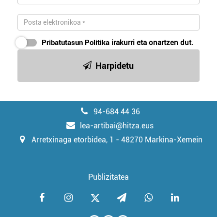
Pribatutasun Politika
irakurri eta onartzen dut.
Harpidetu
94-684 44 36
lea-artibai@hitza.eus
Arretxinaga etorbidea, 1 - 48270 Markina-Xemein
Publizitatea