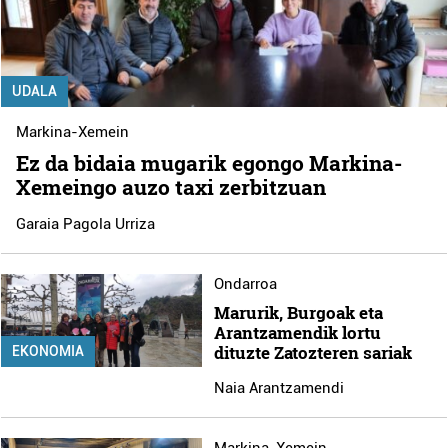
UDALA
Markina-Xemein
Ez da bidaia mugarik egongo Markina-
Xemeingo auzo taxi zerbitzuan
Garaia Pagola Urriza
Ondarroa
Marurik, Burgoak eta
Arantzamendik lortu
dituzte Zatozteren sariak
EKONOMIA
Naia Arantzamendi