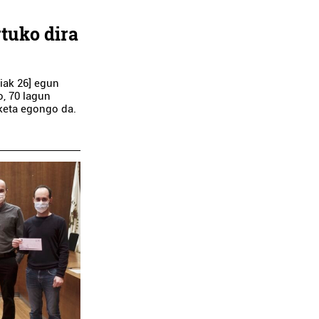
rtuko dira
iak 26] egun
o, 70 lagun
zketa egongo da.