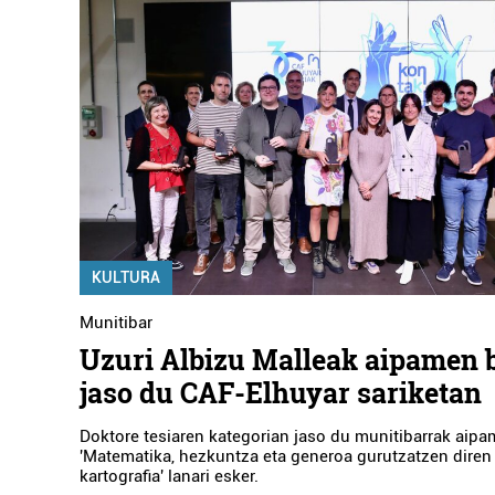
KULTURA
Munitibar
Uzuri Albizu Malleak aipamen 
jaso du CAF-Elhuyar sariketan
Doktore tesiaren kategorian jaso du munitibarrak aipa
'Matematika, hezkuntza eta generoa gurutzatzen diren
kartografia' lanari esker.