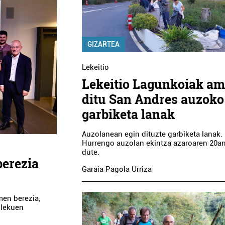
GIZARTEA
Lekeitio
Lekeitio Lagunkoiak am
ditu San Andres auzoko
garbiketa lanak
Auzolanean egin dituzte garbiketa lanak.
Hurrengo auzolan ekintza azaroaren 20a
dute.
berezia
Garaia Pagola Urriza
men berezia,
 lekuen