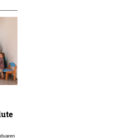
dute
nduaren