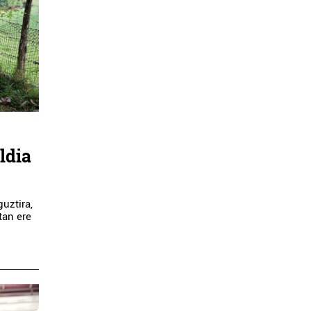
ldia
guztira,
tan ere