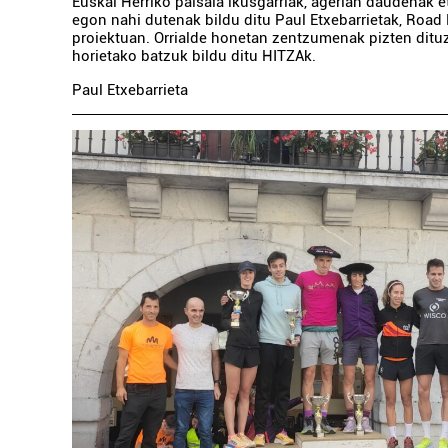
Euskal Herriko paisaia ikusgarriak, agerian daudenak 
egon nahi dutenak bildu ditu Paul Etxebarrietak, Road
proiektuan. Orrialde honetan zentzumenak pizten ditu
horietako batzuk bildu ditu HITZAk.
Paul Etxebarrieta