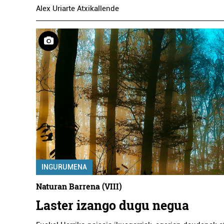
Alex Uriarte Atxikallende
INGURUMENA
Naturan Barrena (VIII)
Laster izango dugu negua