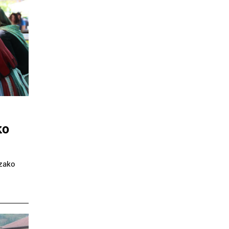
ko
tzako