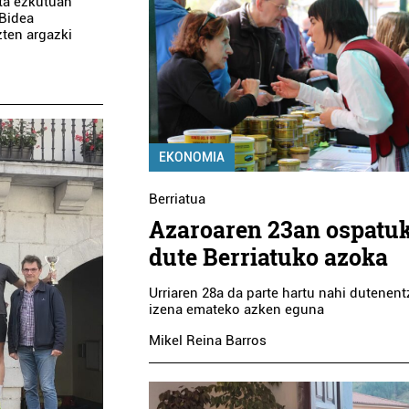
eta ezkutuan
 Bidea
zten argazki
EKONOMIA
Berriatua
Azaroaren 23an ospatu
dute Berriatuko azoka
Urriaren 28a da parte hartu nahi dutenen
izena emateko azken eguna
Mikel Reina Barros