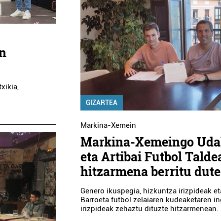
an
xikia,
GIZARTEA
Markina-Xemein
Markina-Xemeingo Uda
eta Artibai Futbol Talde
hitzarmena berritu dute
Genero ikuspegia, hizkuntza irizpideak et
Barroeta futbol zelaiaren kudeaketaren i
irizpideak zehaztu dituzte hitzarmenean.