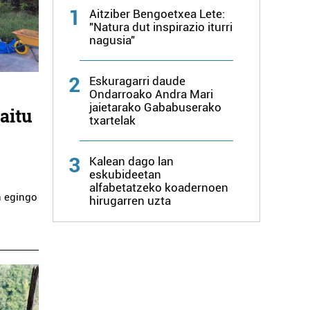
1
Aitziber Bengoetxea Lete:
"Natura dut inspirazio iturri
nagusia"
2
Eskuragarri daude
Ondarroako Andra Mari
jaietarako Gababuserako
aitu
txartelak
3
Kalean dago lan
eskubideetan
alfabetatzeko koadernoen
n egingo
hirugarren uzta