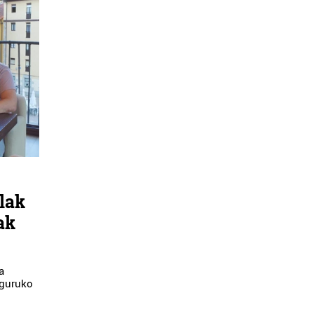
lak
ak
a
nguruko