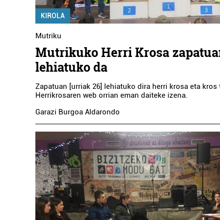
KIROLA
Mutriku
Mutrikuko Herri Krosa zapatu
lehiatuko da
Zapatuan [urriak 26] lehiatuko dira herri krosa eta kros t
Herrikrosaren web orrian eman daiteke izena.
Garazi Burgoa Aldarondo