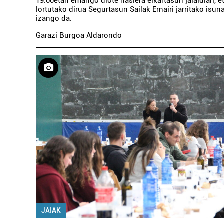
19:00etan emango diote hasiera elkartasun jaialdiari, e
lortutako dirua Segurtasun Sailak Ernairi jarritako isu
izango da.
Garazi Burgoa Aldarondo
JAIAK