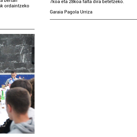
ta bertan
7koa eta 28koa falta dira betetzeko.
nak ordaintzeko
Garaia Pagola Urriza