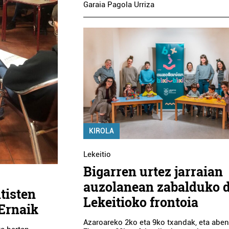
Garaia Pagola Urriza
KIROLA
Lekeitio
Bigarren urtez jarraian
auzolanean zabalduko 
tisten
Lekeitioko frontoia
 Ernaik
Azaroareko 2ko eta 9ko txandak, eta abe