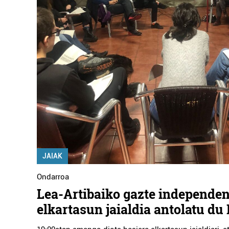
JAIAK
Ondarroa
Lea-Artibaiko gazte independen
elkartasun jaialdia antolatu du