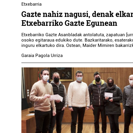
Etxebarria
Gazte nahiz nagusi, denak elka
Etxebarriko Gazte Egunean
Etxebarriko Gazte Asanbladak antolatuta, zapatuan [urr
osoko egitaraua edukiko dute. Bazkaritarako, esaterak
inguru elkartuko dira. Ostean, Maider Mimiren bakarri
Garaia Pagola Urriza