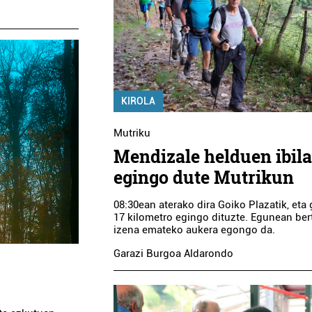
KIROLA
Mutriku
Mendizale helduen ibila
egingo dute Mutrikun
08:30ean aterako dira Goiko Plazatik, eta 
17 kilometro egingo dituzte. Egunean ber
izena emateko aukera egongo da.
Garazi Burgoa Aldarondo