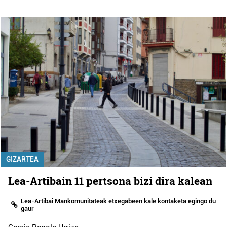
GIZARTEA
Lea-Artibain 11 pertsona bizi dira kalean
Lea-Artibai Mankomunitateak etxegabeen kale kontaketa egingo du
gaur