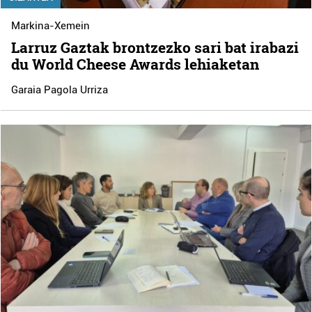
Markina-Xemein
Larruz Gaztak brontzezko sari bat irabazi
du World Cheese Awards lehiaketan
Garaia Pagola Urriza