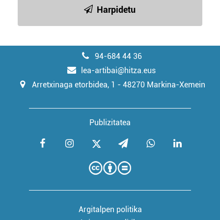
Harpidetu
94-684 44 36
lea-artibai@hitza.eus
Arretxinaga etorbidea, 1 - 48270 Markina-Xemein
Publizitatea
Argitalpen politika