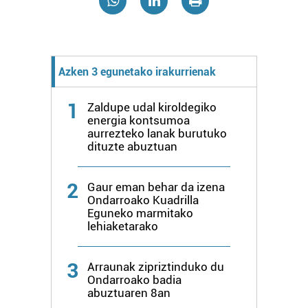
Webgune honek cookie propioak eta hirugarrenen cookie-
fitxategiak erabiltzen ditu. Zure esperientzia eta
zerbitzuak hobetzeko asmoz, cookie teknologiaz
baliatzen gara. Ohar hau onartuz gero, teknologia hori
Azken 3 egunetako irakurrienak
erabiltzeko baimen esplizitua ematen diguzu.
Gehiago
irakurri
1
Zaldupe udal kiroldegiko
energia kontsumoa
aurrezteko lanak burutuko
dituzte abuztuan
2
Gaur eman behar da izena
Ondarroako Kuadrilla
Eguneko marmitako
lehiaketarako
3
Arraunak zipriztinduko du
Ondarroako badia
abuztuaren 8an