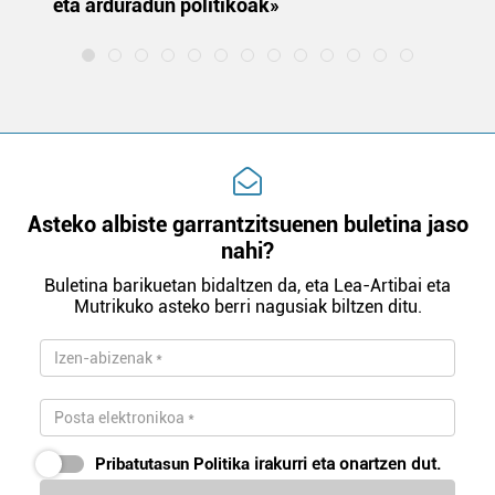
eta arduradun politikoak»
Asteko albiste garrantzitsuenen buletina jaso
nahi?
Buletina barikuetan bidaltzen da, eta Lea-Artibai eta
Mutrikuko asteko berri nagusiak biltzen ditu.
Pribatutasun Politika
irakurri eta onartzen dut.