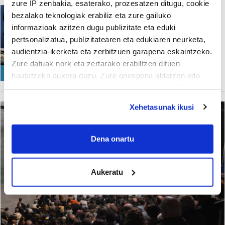
zure IP zenbakia, esaterako, prozesatzen ditugu, cookie
Lekeitio
bezalako teknologiak erabiliz eta zure gailuko
Lekeitioko eta Durangoko
informazioak azitzen dugu publizitate eta eduki
Denbora Bakuen
pertsonalizatua, publizitatearen eta edukiaren neurketa,
harremana, sendotuta
audientzia-ikerketa eta zerbitzuen garapena eskaintzeko.
Garaia Pagola Urriza
Zure datuak nork eta zertarako erabiltzen dituen
GIZARTEA
hautatzeko aukera duzu. Zure onespena aldatzen edo
deuseztatzen ahal duzu edozein momentutan, Cookie
deklaraziotik edo Privacy triggerean klikatuz.
Xehetasunak ikusi
If you allow, we would also like to:
Collect information about your geographical
Dena onartu
location which can be accurate to within several
meters
Aukeratu
Identify your device by actively scanning it for
specific characteristics (fingerprinting)
Find out more about how your personal data is processed
and set your preferences in the
details section
.