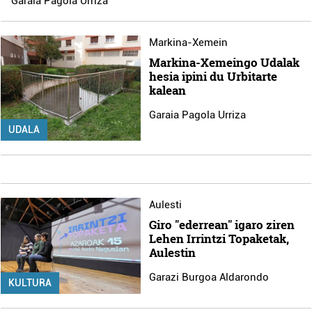
Garaia Pagola Urriza
Markina-Xemein
Markina-Xemeingo Udalak
hesia ipini du Urbitarte
kalean
Garaia Pagola Urriza
UDALA
Aulesti
Giro "ederrean" igaro ziren
Lehen Irrintzi Topaketak,
Aulestin
Garazi Burgoa Aldarondo
KULTURA