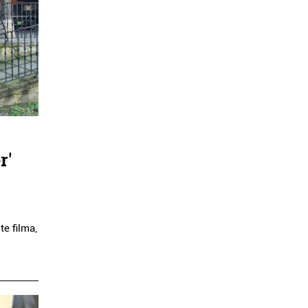
r'
e filma,