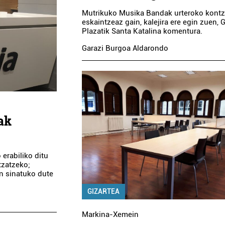
Mutrikuko Musika Bandak urteroko kontz
eskaintzeaz gain, kalejira ere egin zuen, 
Plazatik Santa Katalina komentura.
Garazi Burgoa Aldarondo
ak
 erabiliko ditu
tzatzeko;
n sinatuko dute
GIZARTEA
Markina-Xemein