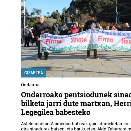
GIZARTEA
Ondarroa
Ondarroako pentsiodunek sina
bilketa jarri dute martxan, Her
Legegilea babesteko
Astelehenetan Alamedan batzeaz gain, domeketan ere
dira sinadurak batzen, eta barikuetan, Alde Zaharrera m