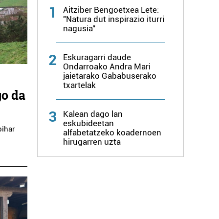
1
Aitziber Bengoetxea Lete:
"Natura dut inspirazio iturri
nagusia"
2
Eskuragarri daude
Ondarroako Andra Mari
jaietarako Gababuserako
txartelak
go da
3
Kalean dago lan
eskubideetan
bihar
alfabetatzeko koadernoen
hirugarren uzta