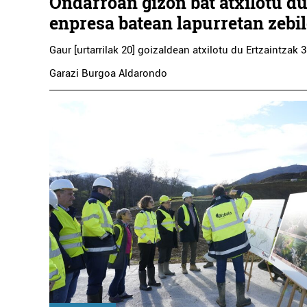
Ondarroan gizon bat atxilotu du
enpresa batean lapurretan zebil
Gaur [urtarrilak 20] goizaldean atxilotu du Ertzaintzak 
Garazi Burgoa Aldarondo