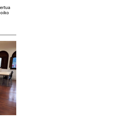
ertua
Goiko