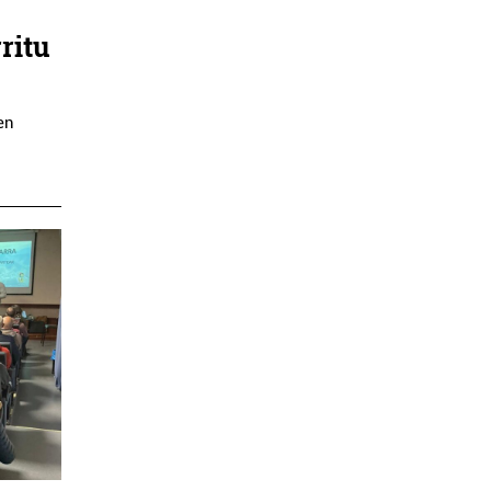
ritu
ken