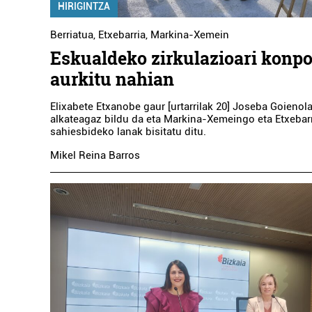
HIRIGINTZA
Berriatua
,
Etxebarria
,
Markina-Xemein
Eskualdeko zirkulazioari konp
aurkitu nahian
Elixabete Etxanobe gaur [urtarrilak 20] Joseba Goienol
alkateagaz bildu da eta Markina-Xemeingo eta Etxebar
sahiesbideko lanak bisitatu ditu.
Mikel Reina Barros