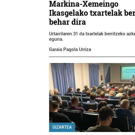
Markina-Xemeingo
Ikasgelako txartelak ber
behar dira
Urtarrilaren 31 da txartelak berritzeko az
eguna.
Garaia Pagola Urriza
GIZARTEA