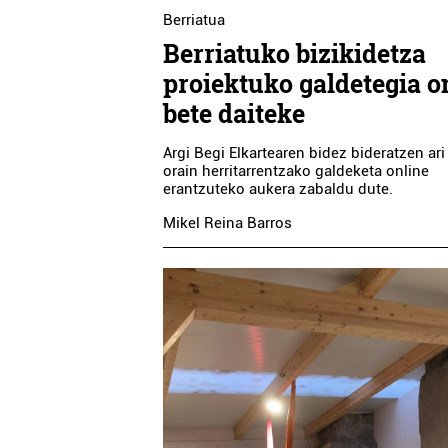
Berriatua
Berriatuko bizikidetza
proiektuko galdetegia o
bete daiteke
Argi Begi Elkartearen bidez bideratzen ari 
orain herritarrentzako galdeketa online
erantzuteko aukera zabaldu dute.
Mikel Reina Barros