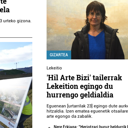
te
ela
33 urteko gizona.
GIZARTEA
Lekeitio
'Hil Arte Bizi' tailerrak
Lekeition egingo du
hurrengo geldialdia
Eguenean [urtarrilak 23] egingo dute aur
hitzaldia. Izen ematea eguenetik otsailar
arte egongo da zabalik.
Nere Erkiaga: “Heriotzari buruz beldurrik 