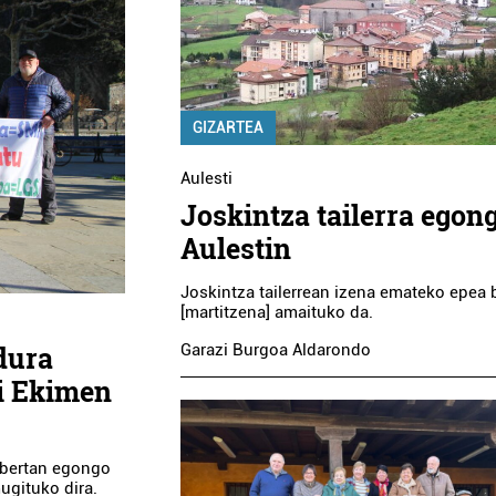
GIZARTEA
Aulesti
Joskintza tailerra egon
Aulestin
Joskintza tailerrean izena emateko epea 
[martitzena] amaituko da.
dura
Garazi Burgoa Aldarondo
ri Ekimen
 bertan egongo
ugituko dira.