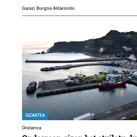
Garazi Burgoa Aldarondo
GIZARTEA
Ondarroa