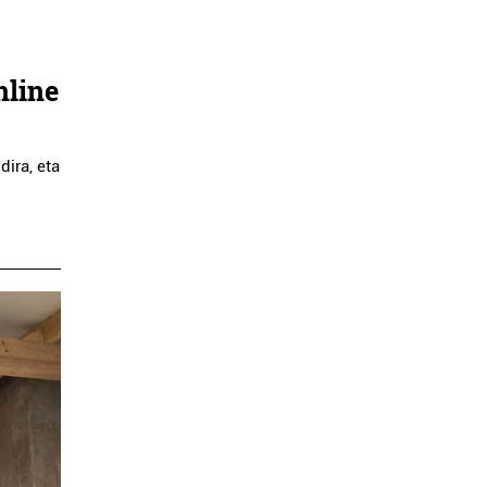
nline
dira, eta