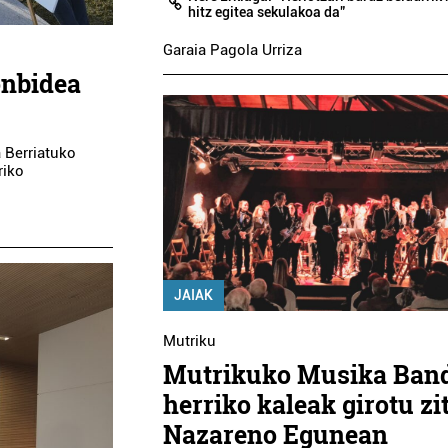
hitz egitea sekulakoa da”
Garaia Pagola Urriza
onbidea
a Berriatuko
riko
JAIAK
Mutriku
Mutrikuko Musika Ban
herriko kaleak girotu zi
Nazareno Egunean