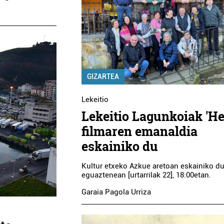
GIZARTEA
Lekeitio
Lekeitio Lagunkoiak 'He
filmaren emanaldia
eskainiko du
Kultur etxeko Azkue aretoan eskainiko dut
eguaztenean [urtarrilak 22], 18:00etan.
Garaia Pagola Urriza