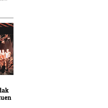
dak
tuen