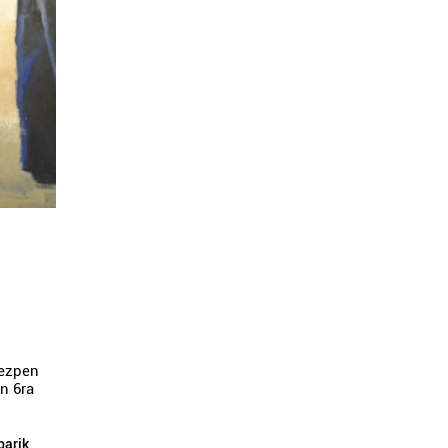
kezpen
en 6ra
barik