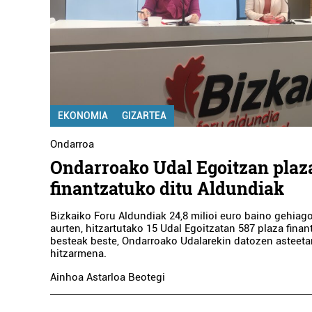
EKONOMIA
GIZARTEA
Ondarroa
Ondarroako Udal Egoitzan plaz
finantzatuko ditu Aldundiak
Bizkaiko Foru Aldundiak 24,8 milioi euro baino gehiago
aurten, hitzartutako 15 Udal Egoitzatan 587 plaza finan
besteak beste, Ondarroako Udalarekin datozen asteeta
hitzarmena.
Ainhoa Astarloa Beotegi