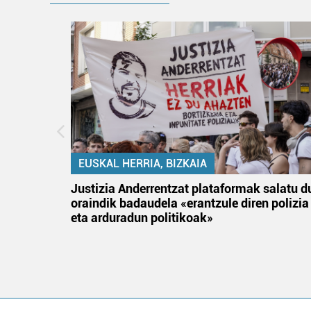
EUSKAL HERRIA, BIZKAIA
an
Justizia Anderrentzat plataformak salatu d
oraindik badaudela «erantzule diren polizia
eta arduradun politikoak»