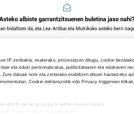
Asteko albiste garrantzitsuenen buletina jaso nahi
an bidaltzen da, eta Lea-Artibai eta Mutrikuko asteko berri nagu
n Politika
irakurri eta onartzen dut.
ure IP zenbakia, esaterako, prozesatzen ditugu, cookie bezalako
H
itate eta eduki pertsonalizatua, publizitatearen eta edukiaren ne
. Zure datuak nork eta zertarako erabiltzen dituen hautatzeko a
omentutan, Cookie deklaraziotik edo Privacy triggerean klikat
Publizitatea
ion which can be accurate to within several meters
in
cific characteristics (fingerprinting)
d and set your preferences in the
details section
.
aratik, modu librean kontatzea da gure eginkizuna. Horret
intzoena da HITZAkide egitea.