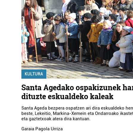
KULTURA
Santa Agedako ospakizunek ha
dituzte eskualdeko kaleak
Santa Ageda bezpera ospatzen ari dira eskualdeko herr
beste, Lekeitio, Markina-Xemein eta Ondarroako ikast
eta gaztetxoak atera dira kantuan.
Garaia Pagola Urriza