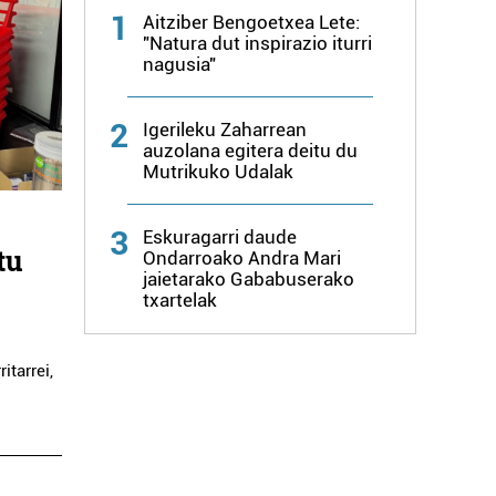
1
Aitziber Bengoetxea Lete:
"Natura dut inspirazio iturri
nagusia"
2
Igerileku Zaharrean
auzolana egitera deitu du
Mutrikuko Udalak
3
Eskuragarri daude
tu
Ondarroako Andra Mari
jaietarako Gababuserako
txartelak
itarrei,