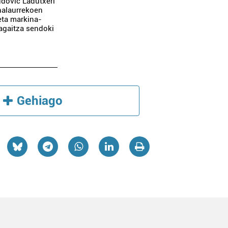
Ludovic Ladutxeri
inalaurrekoen
eta markina-
agaitza sendoki
Gehiago