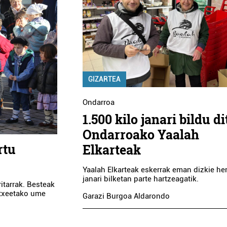
GIZARTEA
Ondarroa
1.500 kilo janari bildu di
Ondarroako Yaalah
rtu
Elkarteak
Yaalah Elkarteak eskerrak eman dizkie herr
janari bilketan parte hartzeagatik.
itarrak. Besteak
etxeetako ume
Garazi Burgoa Aldarondo