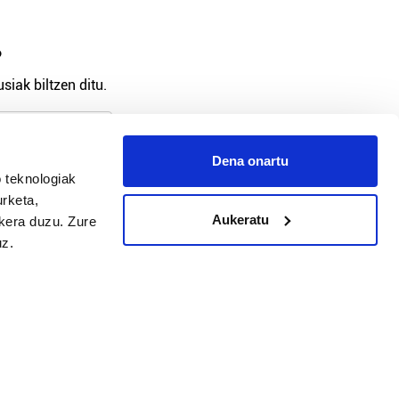
?
siak biltzen ditu.
Dena onartu
 teknologiak
arpidetu
urketa,
Aukeratu
ukera duzu. Zure
uz.
Argitalpen politika
Aniztasun politika
Pribatutasun politika
Cookieak
arako zure ekarpena