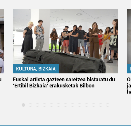
KULTURA, BIZKAIA
u
Euskal artista gazteen saretzea bistaratu du
O
‘Ertibil Bizkaia’ erakusketak Bilbon
j
h