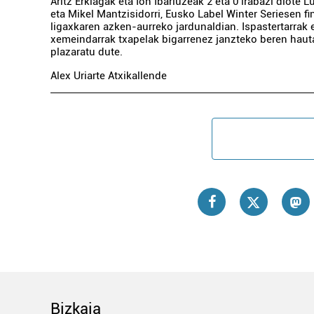
Aritz Erkiagak eta Ion Ibarluzeak 2 eta 0 irabazi diote 
eta Mikel Mantzisidorri, Eusko Label Winter Seriesen f
ligaxkaren azken-aurreko jardunaldian. Ispastertarrak 
xemeindarrak txapelak bigarrenez janzteko beren haut
plazaratu dute.
Alex Uriarte Atxikallende
Bizkaia