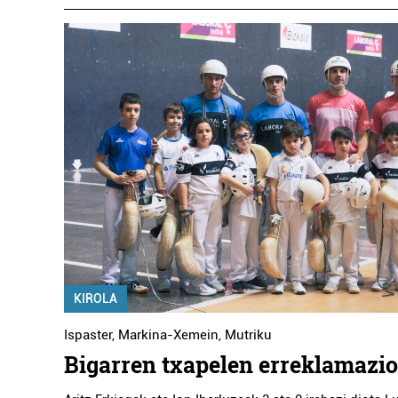
KIROLA
Ispaster
,
Markina-Xemein
,
Mutriku
Bigarren txapelen erreklamazi