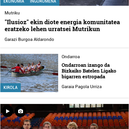
EKONOMIA
INGURUMENA
Mutriku
"Ilusioz" ekin diote energia komunitatea
eratzeko lehen urratsei Mutrikun
Garazi Burgoa Aldarondo
Ondarroa
Ondarroan izango da
Bizkaiko Batelen Ligako
bigarren estropada
Garaia Pagola Urriza
KIROLA