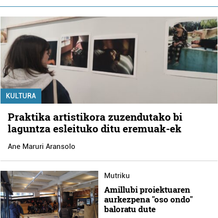
KULTURA
Praktika artistikora zuzendutako bi
laguntza esleituko ditu eremuak-ek
Ane Maruri Aransolo
Mutriku
Amillubi proiektuaren
aurkezpena "oso ondo"
baloratu dute