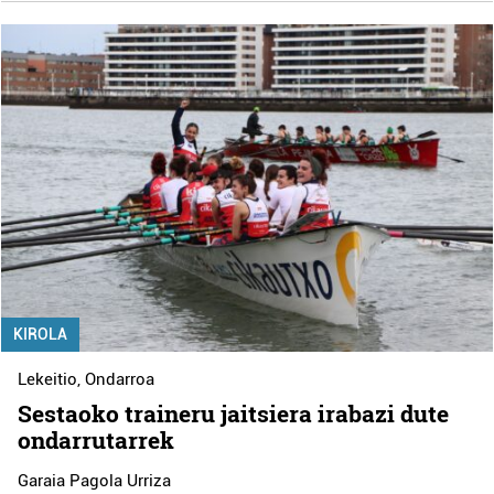
Lortu zure datu pertsonalak prozesatzeko moduari
buruzko informazio gehiago eta ezarri zure lehentasunak
datuen atalean. Edozein unetan alda edo ken dezakezu
zure baimena Cookieen adierazpenean.
Webgune honek cookie propioak eta hirugarrenen cookie-
fitxategiak erabiltzen ditu. Zure esperientzia eta
zerbitzuak hobetzeko asmoz, cookie teknologiaz
baliatzen gara. Ohar hau onartuz gero, teknologia hori
erabiltzeko baimen esplizitua ematen diguzu.
Gehiago
irakurri
KIROLA
Lekeitio
,
Ondarroa
Sestaoko traineru jaitsiera irabazi dute
ondarrutarrek
Garaia Pagola Urriza