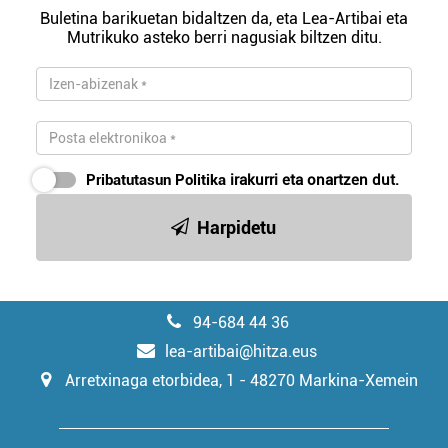
Buletina barikuetan bidaltzen da, eta Lea-Artibai eta
Mutrikuko asteko berri nagusiak biltzen ditu.
Pribatutasun Politika
irakurri eta onartzen dut.
Harpidetu
94-684 44 36
lea-artibai@hitza.eus
Arretxinaga etorbidea, 1 - 48270 Markina-Xemein