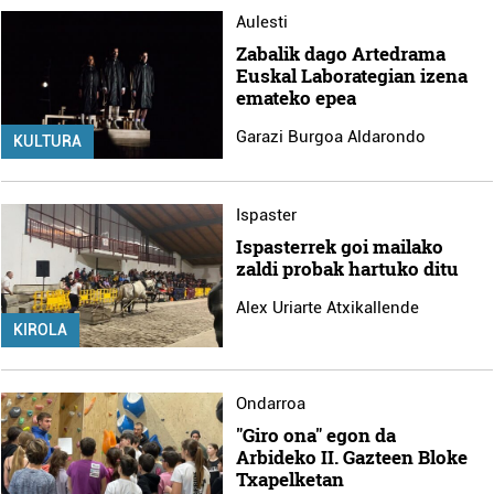
Aulesti
Zabalik dago Artedrama
Euskal Laborategian izena
emateko epea
Garazi Burgoa Aldarondo
KULTURA
Ispaster
Ispasterrek goi mailako
zaldi probak hartuko ditu
Alex Uriarte Atxikallende
KIROLA
Ondarroa
"Giro ona" egon da
Arbideko II. Gazteen Bloke
Txapelketan