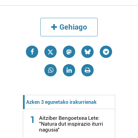
Gehiago
Azken 3 egunetako irakurrienak
1
Aitziber Bengoetxea Lete:
"Natura dut inspirazio iturri
nagusia"