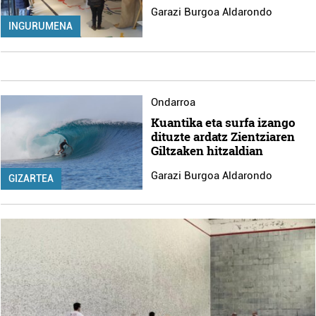
Garazi Burgoa Aldarondo
INGURUMENA
Ondarroa
Kuantika eta surfa izango
dituzte ardatz Zientziaren
Giltzaken hitzaldian
Garazi Burgoa Aldarondo
GIZARTEA