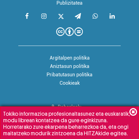
Publizitatea
Argitalpen politika
Aniztasun politika
Pribatutasun politika
Cookieak
Babesleak:
Tokiko informazioa profesionaltasunez eta euskaratik,
modu librean kontatzea da gure eginkizuna.
Horretarako zure ekarpena beharrezkoa da, eta ongi
maitatzeko modurik zintzoena da HITZAkide egitea.