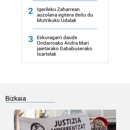
2
Igerileku Zaharrean
auzolana egitera deitu du
Mutrikuko Udalak
3
Eskuragarri daude
Ondarroako Andra Mari
jaietarako Gababuserako
txartelak
Bizkaia