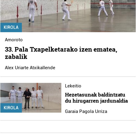
KIROLA
Amoroto
33. Pala Txapelketarako izen ematea,
zabalik
Alex Uriarte Atxikallende
Lekeitio
Hezetasunak baldintzatu
du hirugarren jardunaldia
KIROLA
Garaia Pagola Urriza