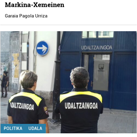
Markina-Xemeinen
Garaia Pagola Urriza
POLITIKA
UDALA