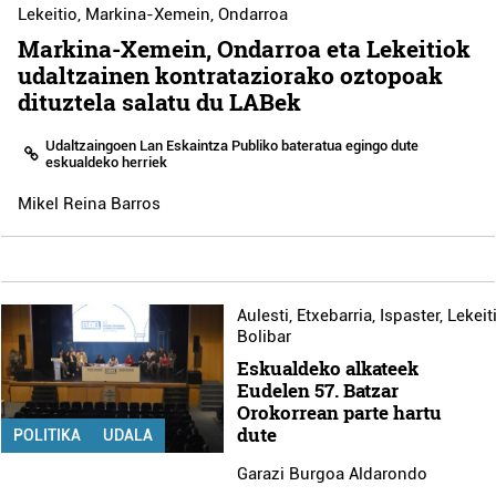
Lekeitio
,
Markina-Xemein
,
Ondarroa
Markina-Xemein, Ondarroa eta Lekeitiok
udaltzainen kontrataziorako oztopoak
dituztela salatu du LABek
Udaltzaingoen Lan Eskaintza Publiko bateratua egingo dute
eskualdeko herriek
Mikel Reina Barros
Aulesti
,
Etxebarria
,
Ispaster
,
Lekeit
Bolibar
Eskualdeko alkateek
Eudelen 57. Batzar
Orokorrean parte hartu
dute
POLITIKA
UDALA
Garazi Burgoa Aldarondo