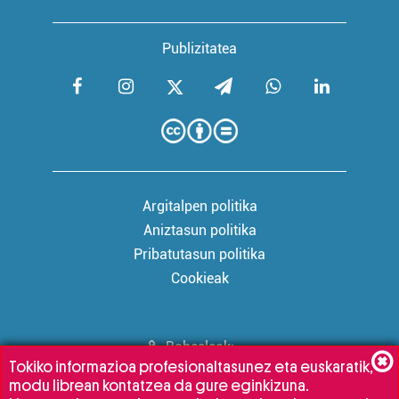
Publizitatea
Argitalpen politika
Aniztasun politika
Pribatutasun politika
Cookieak
Babesleak:
Tokiko informazioa profesionaltasunez eta euskaratik,
modu librean kontatzea da gure eginkizuna.