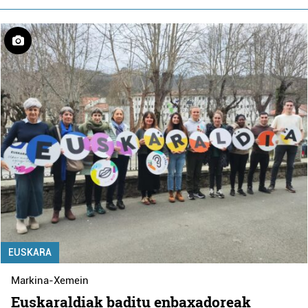
EUSKARA
Markina-Xemein
Euskaraldiak baditu enbaxadoreak