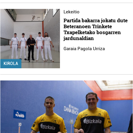
Lekeitio
Partida bakarra jokatu dute
Beteranoen Trinkete
Txapelketako bosgarren
jardunaldian
Garaia Pagola Urriza
KIROLA