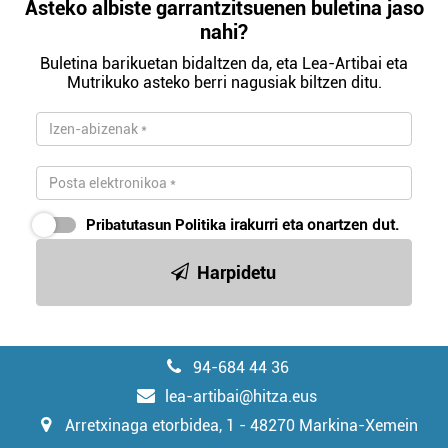
Asteko albiste garrantzitsuenen buletina jaso
nahi?
Buletina barikuetan bidaltzen da, eta Lea-Artibai eta
Mutrikuko asteko berri nagusiak biltzen ditu.
Pribatutasun Politika
irakurri eta onartzen dut.
Harpidetu
94-684 44 36
lea-artibai@hitza.eus
Arretxinaga etorbidea, 1 - 48270 Markina-Xemein