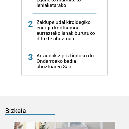
lehiaketarako
Lortu zure datu pertsonalak prozesatzeko moduari
buruzko informazio gehiago eta ezarri zure lehentasunak
2
Zaldupe udal kiroldegiko
datuen atalean. Edozein unetan alda edo ken dezakezu
energia kontsumoa
zure baimena Cookieen adierazpenean.
aurrezteko lanak burutuko
dituzte abuztuan
Webgune honek cookie propioak eta hirugarrenen cookie-
fitxategiak erabiltzen ditu. Zure esperientzia eta
3
Arraunak zipriztinduko du
zerbitzuak hobetzeko asmoz, cookie teknologiaz
Ondarroako badia
baliatzen gara. Ohar hau onartuz gero, teknologia hori
abuztuaren 8an
erabiltzeko baimen esplizitua ematen diguzu.
Gehiago
irakurri
Bizkaia