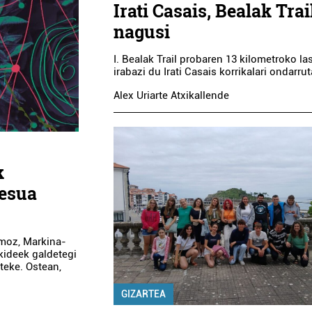
Irati Casais, Bealak Tra
nagusi
I. Bealak Trail probaren 13 kilometroko la
irabazi du Irati Casais korrikalari ondarrut
Alex Uriarte Atxikallende
k
zesua
smoz, Markina-
ideek galdetegi
teke. Ostean,
GIZARTEA