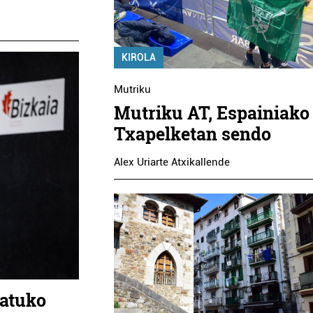
KIROLA
Mutriku
Mutriku AT, Espainiako
Txapelketan sendo
Alex Uriarte Atxikallende
katuko