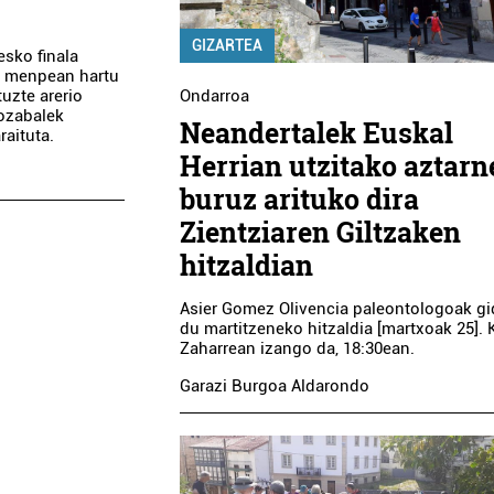
GIZARTEA
esko finala
 1 menpean hartu
Ondarroa
uzte arerio
ozabalek
Neandertalek Euskal
raituta.
Herrian utzitako aztarn
buruz arituko dira
Zientziaren Giltzaken
hitzaldian
Asier Gomez Olivencia paleontologoak g
du martitzeneko hitzaldia [martxoak 25]. 
Zaharrean izango da, 18:30ean.
Garazi Burgoa Aldarondo