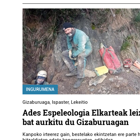
INGURUMENA
Gizaburuaga
,
Ispaster
,
Lekeitio
Ades Espeleologia Elkarteak lei
bat aurkitu du Gizaburuagan
Kanpoko irteerez gain, bestelako ekintzetan ere parte ha
hitzaldietan edota kongresuetan, adibidez.