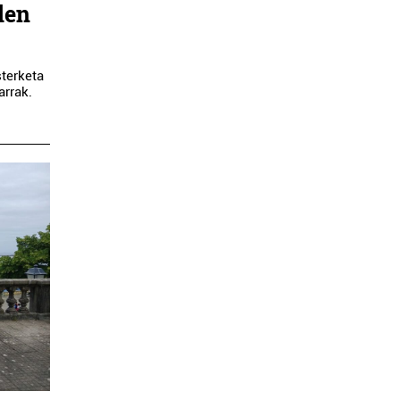
ilen
sterketa
arrak.