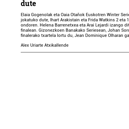
dute
Elaia Gogenolak eta Oaia Otañok Euskotren Winter Seri
jokatuko dute, Ihart Arakistain eta Frida Watkins 2 eta
ondoren. Helena Barrenetxea eta Arai Lejardi izango dit
finalean. Gizonezkoen Banakako Seriesean, Johan Sor
finalerako txartela lortu du, Jean Dominique Olharan ga
Alex Uriarte Atxikallende