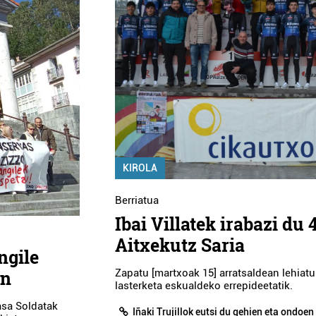
KIROLA
Berriatua
Ibai Villatek irabazi du 
Aitxekutz Saria
ngile
an
Zapatu [martxoak 15] arratsaldean lehiat
lasterketa eskualdeko errepideetatik.
asa Soldatak
Iñaki Trujillok eutsi du gehien eta ondoen