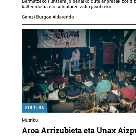
Bermatzeko Funtsera jo beharko dute enpresak zor diz
kalteordaina eta soldataren zatia jasotzeko.
Garazi Burgoa Aldarondo
KULTURA
Mutriku
Aroa Arrizubieta eta Unax Aiz