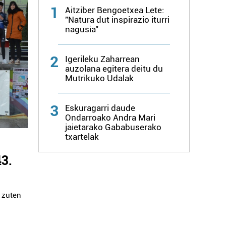
1
Aitziber Bengoetxea Lete:
"Natura dut inspirazio iturri
nagusia"
2
Igerileku Zaharrean
auzolana egitera deitu du
Mutrikuko Udalak
3
Eskuragarri daude
Ondarroako Andra Mari
jaietarako Gababuserako
txartelak
43.
u zuten