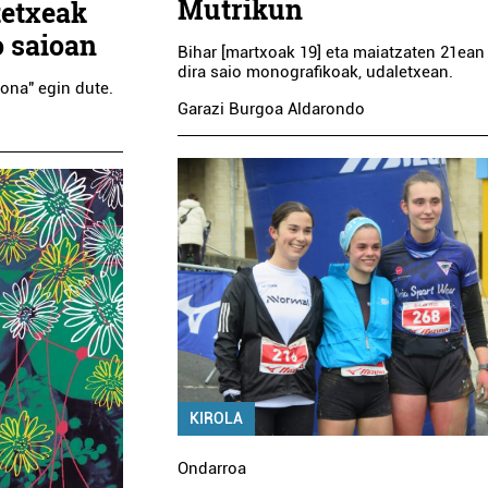
Mutrikun
tetxeak
o saioan
Bihar [martxoak 19] eta maiatzaten 21ean
dira saio monografikoak, udaletxean.
ona" egin dute.
Garazi Burgoa Aldarondo
KIROLA
Ondarroa