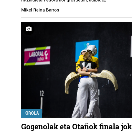
Mikel Reina Barros
KIROLA
Gogenolak eta Otañok finala jo