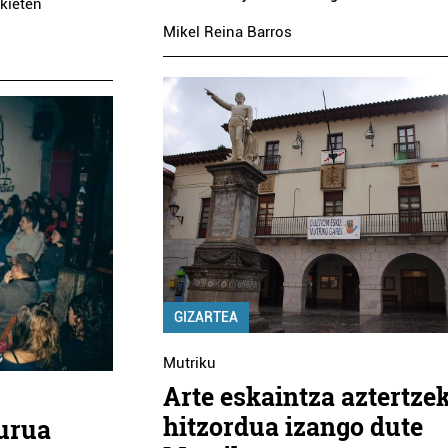
kieten
Mikel Reina Barros
GIZARTEA
Mutriku
Arte eskaintza aztertze
hitzordua izango dute
purua