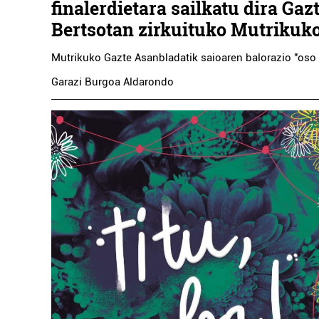
finalerdietara sailkatu dira Gaz
Bertsotan zirkuituko Mutrikuk
Mutrikuko Gazte Asanbladatik saioaren balorazio "oso 
Garazi Burgoa Aldarondo