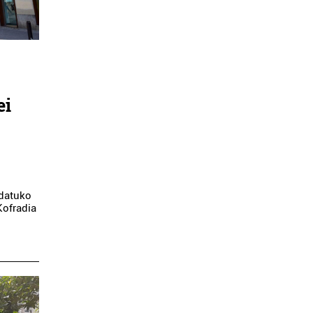
ei
idatuko
Kofradia