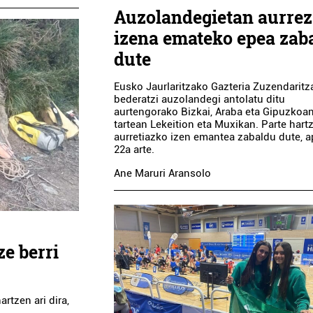
Auzolandegietan aurrez
izena emateko epea zab
dute
Eusko Jaurlaritzako Gazteria Zuzendaritz
bederatzi auzolandegi antolatu ditu
aurtengorako Bizkai, Araba eta Gipuzkoan
tartean Lekeition eta Muxikan. Parte hart
aurretiazko izen emantea zabaldu dute, ap
22a arte.
Ane Maruri Aransolo
ze berri
rtzen ari dira,