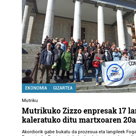
EKONOMIA
GIZARTEA
Mutriku
Mutrikuko Zizzo enpresak 17 la
kaleratuko ditu martxoaren 20
Akordiorik gabe bukatu da prozesua eta langileek Fog