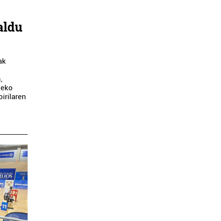
aldu
ak
,
zeko
irilaren