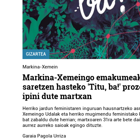
GIZARTEA
Markina-Xemein
Markina-Xemeingo emakumea
saretzen hasteko 'Titu, ba!' pro
ipini dute martxan
Herriko jardun feministaren inguruan hausnartzeko a
Xemeingo Udalak eta herriko mugimendu feministako k
bat zabaldu dute herrian; martxoaren 31ra arte bete dai
aurrez aurreko saioak egingo dituzte.
Garaia Pagola Urriza