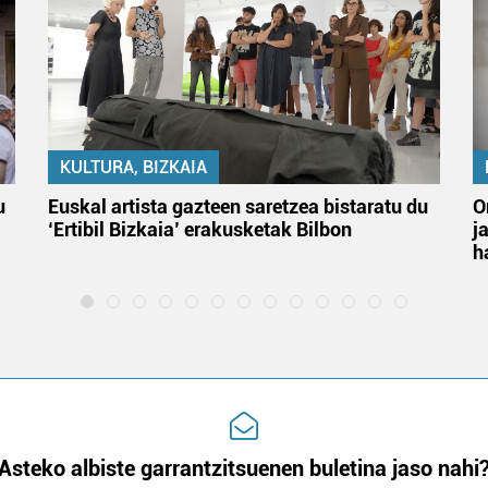
KULTURA, BIZKAIA
u
Euskal artista gazteen saretzea bistaratu du
O
‘Ertibil Bizkaia’ erakusketak Bilbon
j
h
Asteko albiste garrantzitsuenen buletina jaso nahi