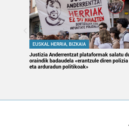
EUSKAL HERRIA, BIZKAIA
an
Justizia Anderrentzat plataformak salatu d
oraindik badaudela «erantzule diren polizia
eta arduradun politikoak»