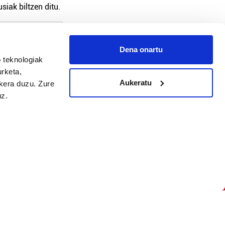
siak biltzen ditu.
Dena onartu
arpidetu
 teknologiak
urketa,
Aukeratu
ukera duzu. Zure
uz.
Argitalpen politika
Aniztasun politika
Pribatutasun politika
Cookieak
arako zure ekarpena
 cookieak
iltzeko eta