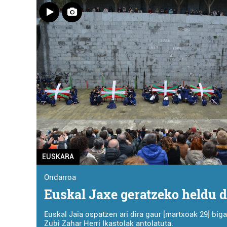
EUSKARA
Ondarroa
Euskal Jaxe geratzeko heldu 
Euskal Jaia ospatzen ari dira gaur [martxoak 29] biga
Zubi Zahar Herri Ikastolak antolatuta.