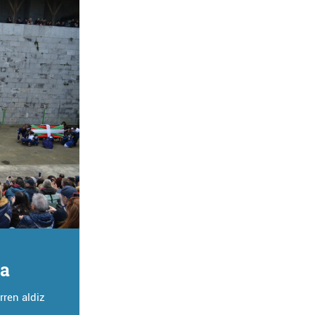
da
rren aldiz