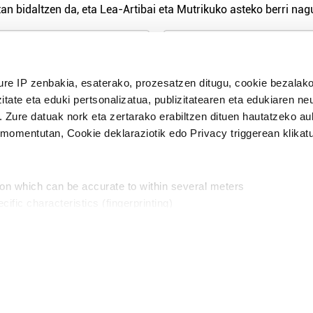
an bidaltzen da, eta Lea-Artibai eta Mutrikuko asteko berri nagu
n Politika
irakurri eta onartzen dut.
H
ure IP zenbakia, esaterako, prozesatzen ditugu, cookie bezalako
itate eta eduki pertsonalizatua, publizitatearen eta edukiaren ne
. Zure datuak nork eta zertarako erabiltzen dituen hautatzeko a
omentutan, Cookie deklaraziotik edo Privacy triggerean klikat
Publizitatea
ion which can be accurate to within several meters
in
cific characteristics (fingerprinting)
d and set your preferences in the
details section
.
aratik, modu librean kontatzea da gure eginkizuna. Horret
intzoena da HITZAkide egitea.
n ditugu, zure IP zenbakia, besteak beste, teknologia erabiliz,
Babesleak:
, iragarkiak eta edukia neurtzeko, jendeari buruzko informazioa b
abiltzen dituen hauta dezakezu.