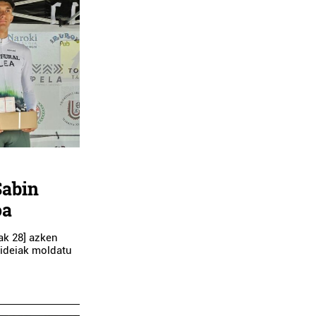
Sabin
oa
ak 28] azken
 ideiak moldatu