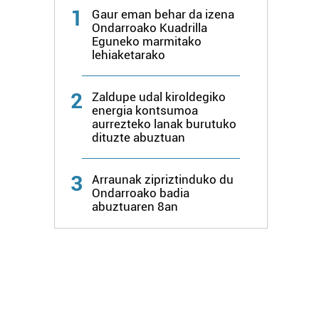
1
Gaur eman behar da izena
Ondarroako Kuadrilla
Eguneko marmitako
lehiaketarako
2
Zaldupe udal kiroldegiko
energia kontsumoa
aurrezteko lanak burutuko
dituzte abuztuan
3
Arraunak zipriztinduko du
Ondarroako badia
abuztuaren 8an