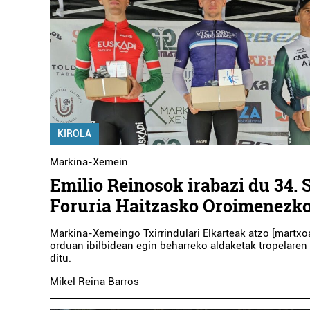
KIROLA
Markina-Xemein
Emilio Reinosok irabazi du 34. 
Foruria Haitzasko Oroimenezk
Markina-Xemeingo Txirrindulari Elkarteak atzo [martxo
orduan ibilbidean egin beharreko aldaketak tropelaren
ditu.
Mikel Reina Barros