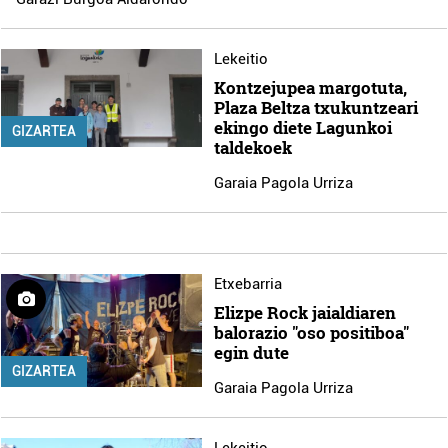
Lekeitio
Kontzejupea margotuta,
Plaza Beltza txukuntzeari
ekingo diete Lagunkoi
GIZARTEA
taldekoek
Garaia Pagola Urriza
Etxebarria
Elizpe Rock jaialdiaren
balorazio "oso positiboa"
egin dute
GIZARTEA
Garaia Pagola Urriza