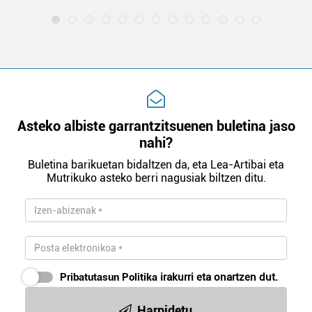
Asteko albiste garrantzitsuenen buletina jaso
nahi?
Buletina barikuetan bidaltzen da, eta Lea-Artibai eta
Mutrikuko asteko berri nagusiak biltzen ditu.
Pribatutasun Politika
irakurri eta onartzen dut.
Harpidetu