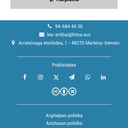
94-684 44 36
lea-artibai@hitza.eus
Arretxinaga etorbidea, 1 - 48270 Markina-Xemein
Publizitatea
Argitalpen politika
Aniztasun politika