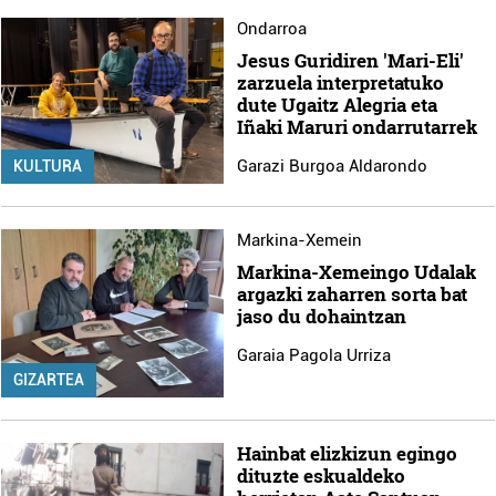
Ondarroa
Jesus Guridiren 'Mari-Eli'
zarzuela interpretatuko
dute Ugaitz Alegria eta
Iñaki Maruri ondarrutarrek
Garazi Burgoa Aldarondo
KULTURA
Markina-Xemein
Markina-Xemeingo Udalak
argazki zaharren sorta bat
jaso du dohaintzan
Garaia Pagola Urriza
GIZARTEA
Hainbat elizkizun egingo
dituzte eskualdeko