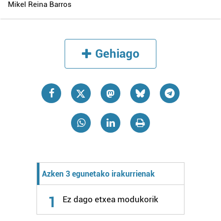
Mikel Reina Barros
Gehiago
Azken 3 egunetako irakurrienak
1
Ez dago etxea modukorik