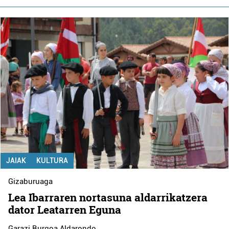
JAIAK
KULTURA
Gizaburuaga
Lea Ibarraren nortasuna aldarrikatzera
dator Leatarren Eguna
Garazi Burgoa Aldarondo