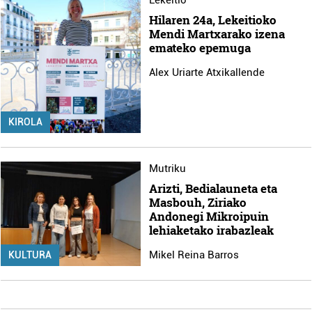
Lekeitio
Hilaren 24a, Lekeitioko
Mendi Martxarako izena
emateko epemuga
Alex Uriarte Atxikallende
KIROLA
Mutriku
Arizti, Bedialauneta eta
Masbouh, Ziriako
Andonegi Mikroipuin
lehiaketako irabazleak
Mikel Reina Barros
KULTURA