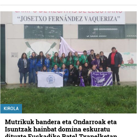
KIROLA
Mutrikuk bandera eta Ondarroak eta
Isuntzak hainbat domina eskuratu
dituzte Euskadiko Batel Txapelketan