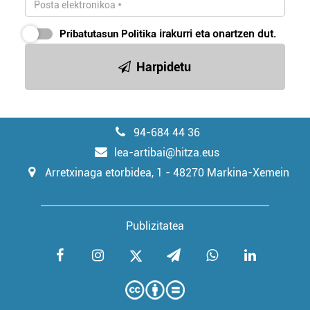
Pribatutasun Politika
irakurri eta onartzen dut.
Harpidetu
94-684 44 36
lea-artibai@hitza.eus
Arretxinaga etorbidea, 1 - 48270 Markina-Xemein
Publizitatea