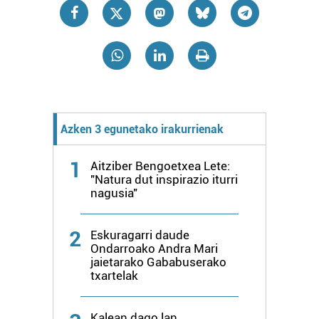
zure baimena Cookieen adierazpenean.
Webgune honek cookie propioak eta hirugarrenen cookie-
fitxategiak erabiltzen ditu. Zure esperientzia eta
zerbitzuak hobetzeko asmoz, cookie teknologiaz
baliatzen gara. Ohar hau onartuz gero, teknologia hori
erabiltzeko baimen esplizitua ematen diguzu.
Gehiago
Azken 3 egunetako irakurrienak
irakurri
1
Aitziber Bengoetxea Lete:
"Natura dut inspirazio iturri
nagusia"
2
Eskuragarri daude
Ondarroako Andra Mari
jaietarako Gababuserako
txartelak
Kalean dago lan