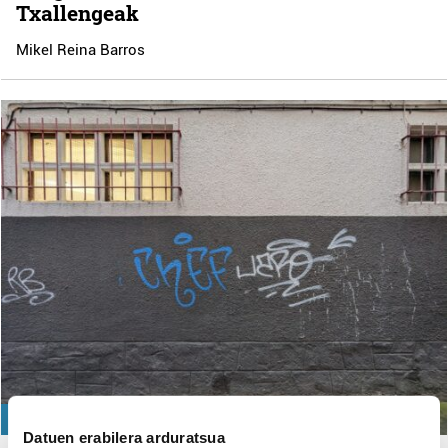
Txallengeak
Mikel Reina Barros
HIRIGINTZA
Datuen erabilera arduratsua