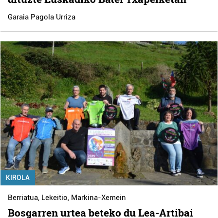
Garaia Pagola Urriza
KIROLA
Berriatua
,
Lekeitio
,
Markina-Xemein
Bosgarren urtea beteko du Lea-Artibai