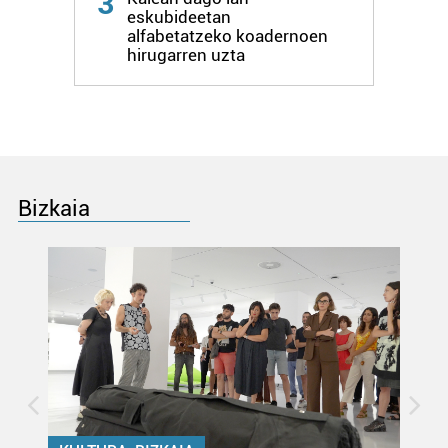
3
eskubideetan
alfabetatzeko koadernoen
hirugarren uzta
Bizkaia