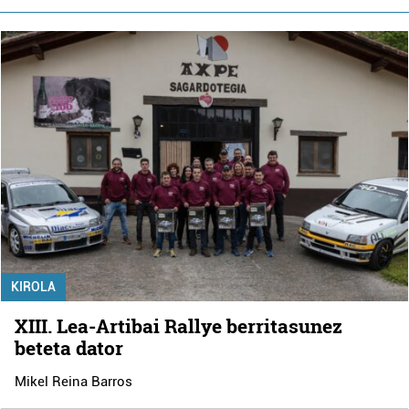
KIROLA
XIII. Lea-Artibai Rallye berritasunez
beteta dator
Mikel Reina Barros