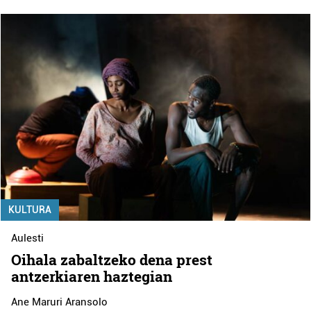
KULTURA
Aulesti
Oihala zabaltzeko dena prest
antzerkiaren haztegian
Ane Maruri Aransolo