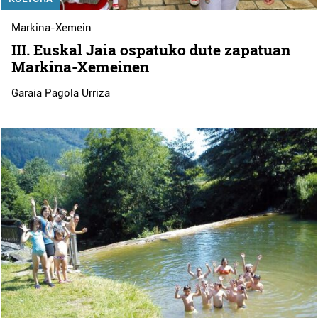
Markina-Xemein
III. Euskal Jaia ospatuko dute zapatuan
Markina-Xemeinen
Garaia Pagola Urriza