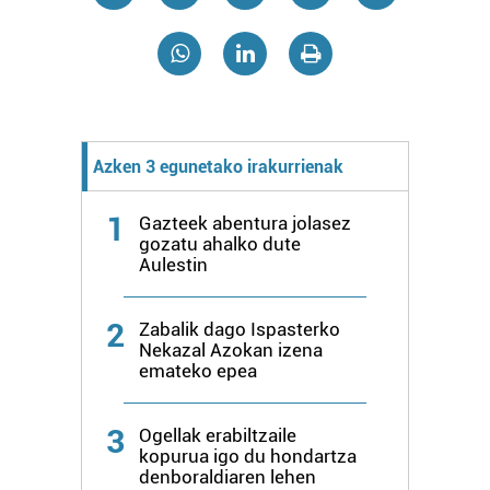
Webgune honek cookie propioak eta hirugarrenen cookie-
fitxategiak erabiltzen ditu. Zure esperientzia eta
zerbitzuak hobetzeko asmoz, cookie teknologiaz
baliatzen gara. Ohar hau onartuz gero, teknologia hori
erabiltzeko baimen esplizitua ematen diguzu.
Gehiago
Azken 3 egunetako irakurrienak
irakurri
1
Gazteek abentura jolasez
gozatu ahalko dute
Aulestin
2
Zabalik dago Ispasterko
Nekazal Azokan izena
emateko epea
3
Ogellak erabiltzaile
kopurua igo du hondartza
denboraldiaren lehen