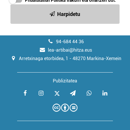
Pribatutasun Politika
irakurri eta onartzen dut.
Harpidetu
94-684 44 36
lea-artibai@hitza.eus
Arretxinaga etorbidea, 1 - 48270 Markina-Xemein
Publizitatea