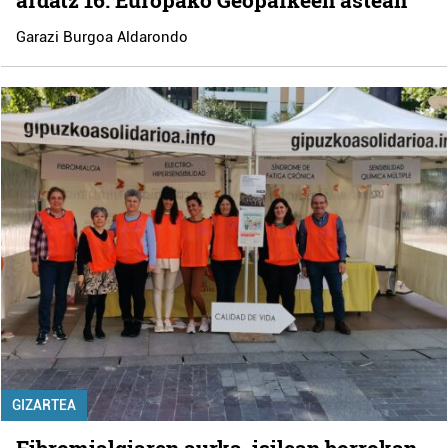
Garazi Burgoa Aldarondo
GIZARTEA
Fibromialgiaren aurka, isilean borrokan