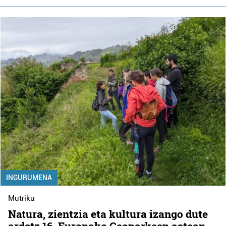
INGURUMENA
Mutriku
Natura, zientzia eta kultura izango dute
ardatz 16. Europako Geoparkeen astean