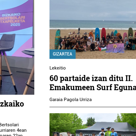
GIZARTEA
Lekeitio
60 partaide izan ditu II.
Emakumeen Surf Egun
Garaia Pagola Urriza
izkaiko
Bertsolari
urriaren 4ean
roaren 22an