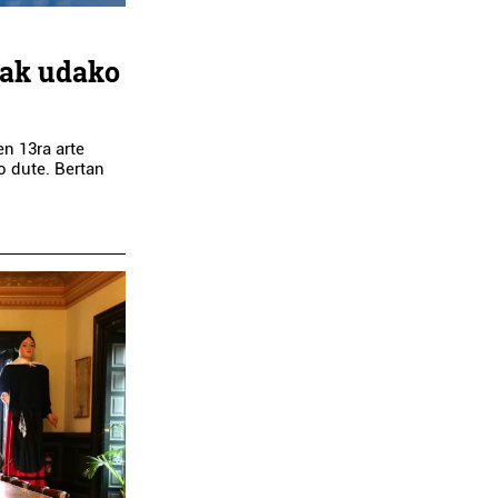
ak udako
en 13ra arte
o dute. Bertan