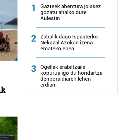
1
Gazteek abentura jolasez
gozatu ahalko dute
Aulestin
2
Zabalik dago Ispasterko
Nekazal Azokan izena
emateko epea
3
Ogellak erabiltzaile
kopurua igo du hondartza
denboraldiaren lehen
erdian
ak