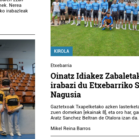
inek. Nerea
ko irabazleak
KIROLA
Etxebarria
Oinatz Idiakez Zabaleta
irabazi du Etxebarriko S
Nagusia
Gaztetxoak Txapelketako azken lasterket
zuen domekan [ekainak 8], eta oro har, ga
Aratz Sanchez Beltran de Otalora izan da.
Mikel Reina Barros