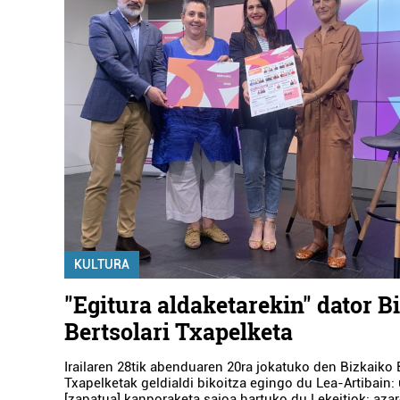
KULTURA
"Egitura aldaketarekin" dator B
Bertsolari Txapelketa
Irailaren 28tik abenduaren 20ra jokatuko den Bizkaiko 
Txapelketak geldialdi bikoitza egingo du Lea-Artibain: 
[zapatua] kanporaketa saioa hartuko du Lekeitiok; aza