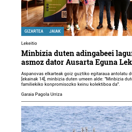
GIZARTEA
JAIAK
Lekeitio
Minbizia duten adingabeei lag
asmoz dator Ausarta Eguna Lek
Aspanovas elkarteak goiz guztiko egitaraua antolatu 
[ekainak 14], minbizia duten umeen alde: "Minbizia d
familiekiko konpromisozko keinu kolektiboa da".
Garaia Pagola Urriza