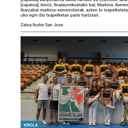
[zapatua], berriz, finalaurrekoetako bat, Markina-Xeme
Ibarzabal markina-xemeindarrak, azken bi txapelketeta
uko egin dio txapelketan parte hartzeari.
Zaloa Iturbe San Jose
KIROLA