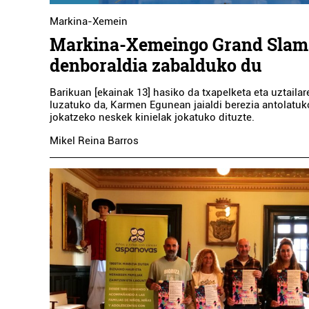
Markina-Xemein
Markina-Xemeingo Grand Slam
denboraldia zabalduko du
Barikuan [ekainak 13] hasiko da txapelketa eta uztailar
luzatuko da, Karmen Egunean jaialdi berezia antolatuk
jokatzeko neskek kinielak jokatuko dituzte.
Mikel Reina Barros