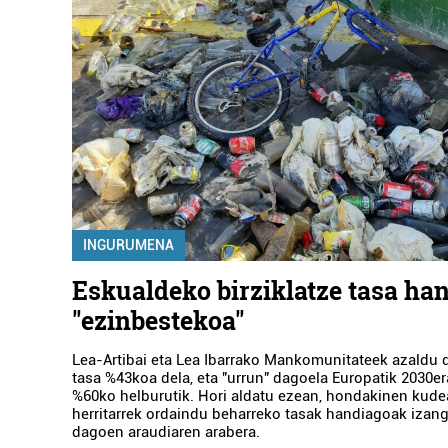
INGURUMENA
Eskualdeko birziklatze tasa han
"ezinbestekoa"
Lea-Artibai eta Lea Ibarrako Mankomunitateek azaldu d
tasa %43koa dela, eta "urrun" dagoela Europatik 2030er
%60ko helburutik. Hori aldatu ezean, hondakinen kude
herritarrek ordaindu beharreko tasak handiagoak izang
dagoen araudiaren arabera.