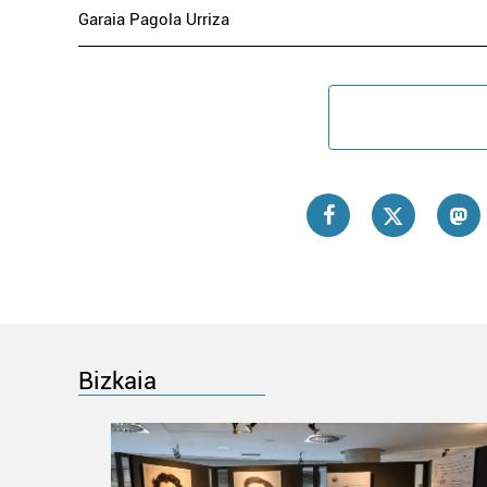
Garaia Pagola Urriza
Bizkaia