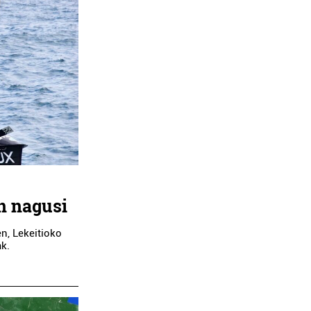
on nagusi
en, Lekeitioko
k.