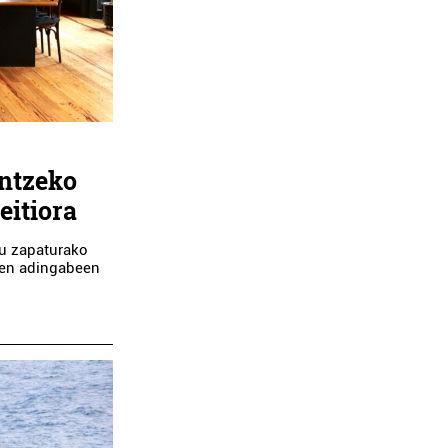
untzeko
eitiora
du zapaturako
uten adingabeen