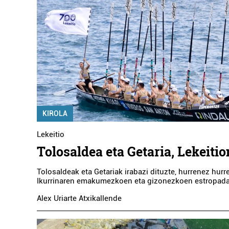
KIROLA
Lekeitio
Tolosaldea eta Getaria, Lekeiti
Tolosaldeak eta Getariak irabazi dituzte, hurrenez hurr
Ikurrinaren emakumezkoen eta gizonezkoen estropada
Alex Uriarte Atxikallende