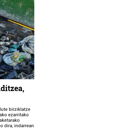
ditzea,
ute birziklatze
ako ezarritako
aketarako
o dira, indarrean