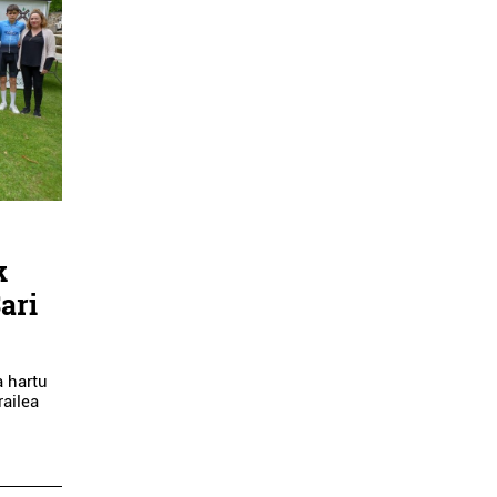
k
ari
a hartu
railea