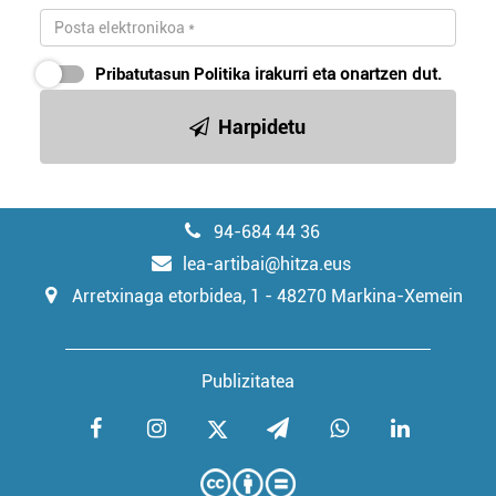
Pribatutasun Politika
irakurri eta onartzen dut.
Harpidetu
94-684 44 36
lea-artibai@hitza.eus
Arretxinaga etorbidea, 1 - 48270 Markina-Xemein
Publizitatea