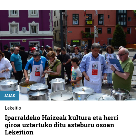
JAIAK
Lekeitio
Iparraldeko Haizeak kultura eta herri
giroa uztartuko ditu asteburu osoan
Lekeition