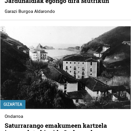
Jardunaldiak egongo dira Mutrikun
Garazi Burgoa Aldarondo
GIZARTEA
Ondarroa
Saturrarango emakumeen kartzela