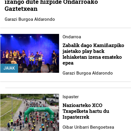
izango dute hizpide Ondarroako
Gaztetxean
Garazi Burgoa Aldarondo
Ondarroa
Zabalik dago Kamiñazpiko
jaietako play back
lehiaketan izena emateko
epea
JAIAK
Garazi Burgoa Aldarondo
Ispaster
Nazioarteko XCO
Txapelketa hartu du
Ispasterrek
Oibar Uribarri Bengoetxea