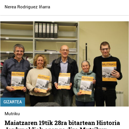
Nerea Rodriguez Iñarra
GIZARTEA
Mutriku
Maiatzaren 19tik 28ra bitartean Historia