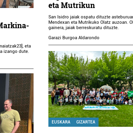
eta Mutrikun
San Isidro jaiak ospatu dituzte asteburua
Mendexan eta Mutrikuko Olatz auzoan. Ol
 Markina-
gainera, jaiak berreskuratu dituzte.
Garazi Burgoa Aldarondo
maiatzak23], eta
a izango dute.
EUSKARA
GIZARTEA