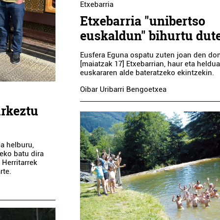
Etxebarria
Etxebarria "unibertso
euskaldun" bihurtu dut
Eusfera Eguna ospatu zuten joan den d
[maiatzak 17] Etxebarrian, haur eta heldu
euskararen alde bateratzeko ekintzekin.
Oibar Uribarri Bengoetxea
urkeztu
a helburu,
eko batu dira
Herritarrek
rte.