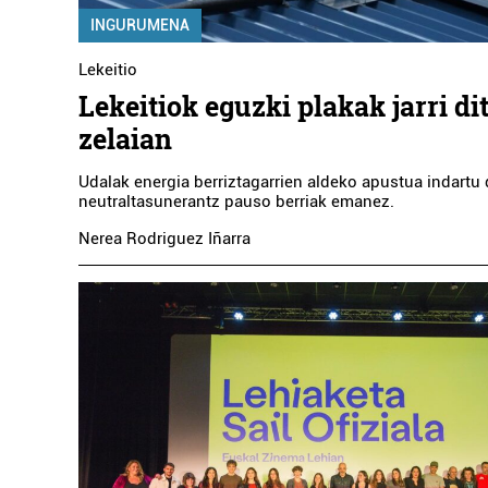
INGURUMENA
Lekeitio
Lekeitiok eguzki plakak jarri di
zelaian
Udalak energia berriztagarrien aldeko apustua indartu
neutraltasunerantz pauso berriak emanez.
Nerea Rodriguez Iñarra