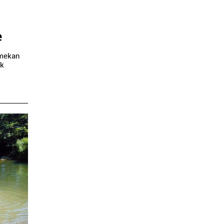
e
omekan
ak