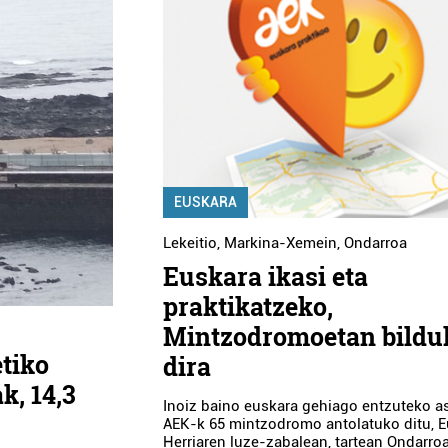
EUSKARA
Lekeitio
,
Markina-Xemein
,
Ondarroa
Euskara ikasi eta
praktikatzeko,
Mintzodromoetan bildu
tiko
dira
k, 14,3
Inoiz baino euskara gehiago entzuteko a
AEK-k 65 mintzodromo antolatuko ditu, E
Herriaren luze-zabalean, tartean Ondarro