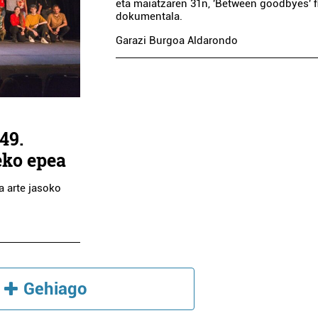
eta maiatzaren 31n, 'Between goodbyes' f
dokumentala.
Garazi Burgoa Aldarondo
49.
eko epea
a arte jasoko
Gehiago