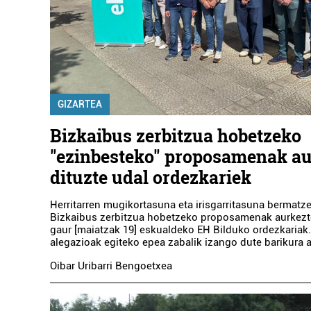
GIZARTEA
Bizkaibus zerbitzua hobetzeko
"ezinbesteko" proposamenak a
dituzte udal ordezkariek
Herritarren mugikortasuna eta irisgarritasuna bermatze
Bizkaibus zerbitzua hobetzeko proposamenak aurkezt
gaur [maiatzak 19] eskualdeko EH Bilduko ordezkariak. 
alegazioak egiteko epea zabalik izango dute barikura a
Oibar Uribarri Bengoetxea