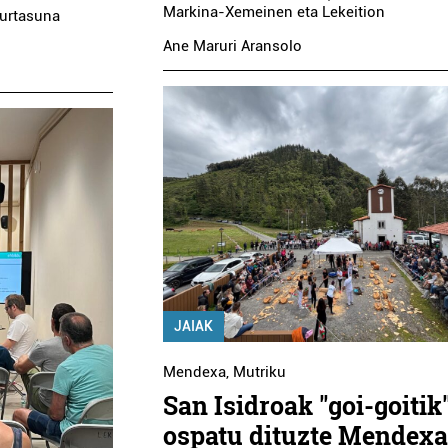
Markina-Xemeinen eta Lekeition
gurtasuna
Ane Maruri Aransolo
JAIAK
Mendexa
,
Mutriku
San Isidroak "goi-goitik
ospatu dituzte Mendex