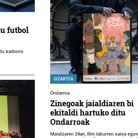
tu futbol
 du karbono
GIZARTEA
Ondarroa
Zinegoak jaialdiaren bi
ekitaldi hartuko ditu
Ondarroak
Maiatzaren 24an, film laburren saioa ego