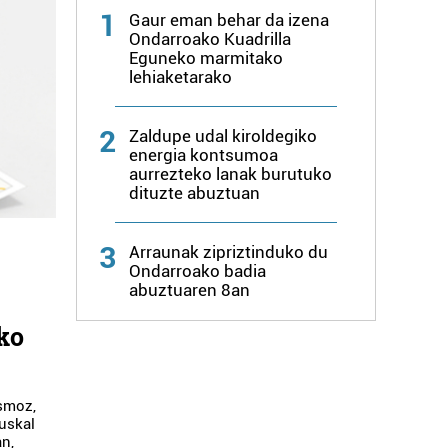
1
Gaur eman behar da izena
Ondarroako Kuadrilla
Eguneko marmitako
lehiaketarako
2
Zaldupe udal kiroldegiko
energia kontsumoa
aurrezteko lanak burutuko
dituzte abuztuan
3
Arraunak zipriztinduko du
Ondarroako badia
abuztuaren 8an
ko
smoz,
uskal
an,