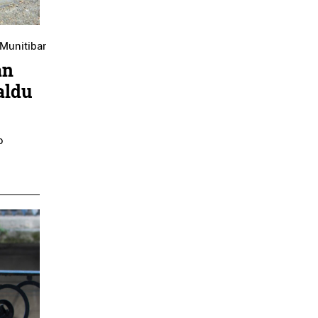
Munitibar
an
aldu
o