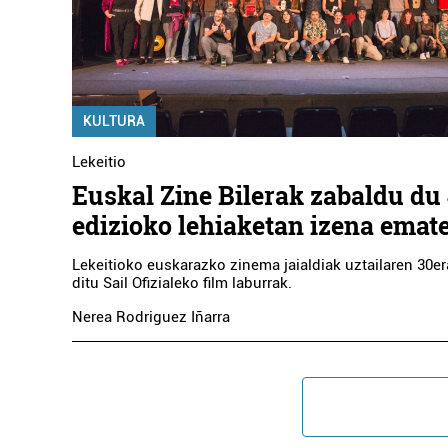
KULTURA
Lekeitio
Euskal Zine Bilerak zabaldu du 
edizioko lehiaketan izena emat
Lekeitioko euskarazko zinema jaialdiak uztailaren 30er
ditu Sail Ofizialeko film laburrak.
Nerea Rodriguez Iñarra