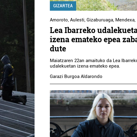
GIZARTEA
Amoroto
,
Aulesti
,
Gizaburuaga
,
Mendexa
,
Lea Ibarreko udalekuet
izena emateko epea zab
dute
Maiatzaren 22an amaituko da Lea Ibarrek
udalekuetan izena emateko epea.
Garazi Burgoa Aldarondo