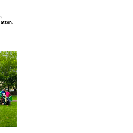
n
atzen,