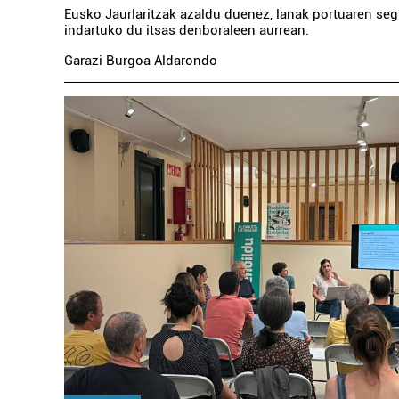
Eusko Jaurlaritzak azaldu duenez, lanak portuaren se
indartuko du itsas denboraleen aurrean.
Garazi Burgoa Aldarondo