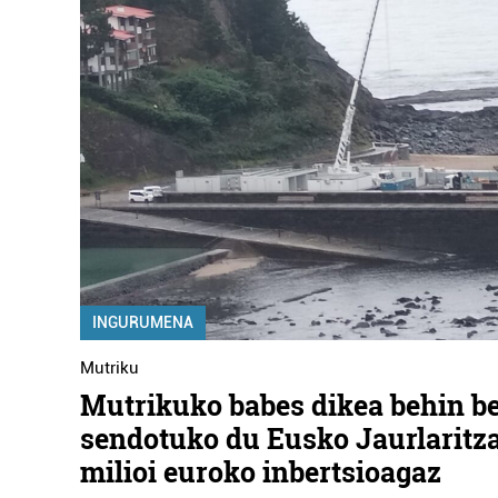
INGURUMENA
Mutriku
Mutrikuko babes dikea behin be
sendotuko du Eusko Jaurlaritza
milioi euroko inbertsioagaz