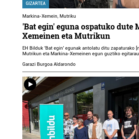
GIZARTEA
Markina-Xemein
,
Mutriku
'Bat egin' eguna ospatuko dute
Xemeinen eta Mutrikun
EH Bilduk 'Bat egin' egunak antolatu ditu zapaturako [
Mutrikun eta Markina-Xemeinen egun guztiko egitarau
Garazi Burgoa Aldarondo