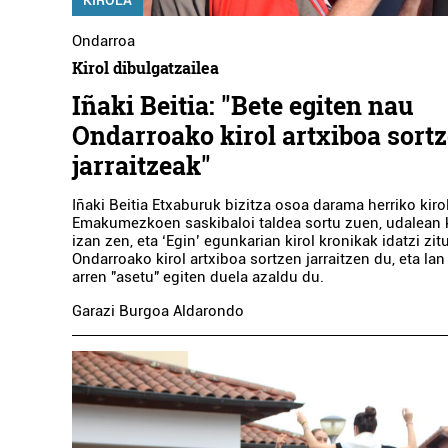
Ondarroa
Kirol dibulgatzailea
Iñaki Beitia: "Bete egiten nau
Ondarroako kirol artxiboa sort
jarraitzeak"
Iñaki Beitia Etxaburuk bizitza osoa darama herriko kiro
Emakumezkoen saskibaloi taldea sortu zuen, udalean k
izan zen, eta ‘Egin’ egunkarian kirol kronikak idatzi zi
Ondarroako kirol artxiboa sortzen jarraitzen du, eta la
arren "asetu" egiten duela azaldu du.
Garazi Burgoa Aldarondo