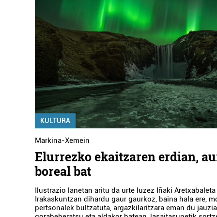
KULTURA
Markina-Xemein
Elurrezko ekaitzaren erdian, au
boreal bat
Ilustrazio lanetan aritu da urte luzez Iñaki Aretxabalet
Irakaskuntzan dihardu gaur gaurkoz, baina hala ere, m
pertsonalek bultzatuta, argazkilaritzara eman du jauzia.
gorabeheratsu eta aldakor batean, lasaitasunetik sortz