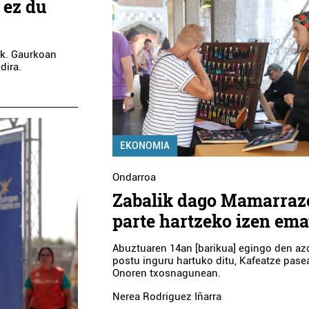
 ez du
ak. Gaurkoan
dira.
EKONOMIA
Ondarroa
Zabalik dago Mamarra
parte hartzeko izen ema
Abuztuaren 14an [barikua] egingo den az
postu inguru hartuko ditu, Kafeatze pas
Onoren txosnagunean.
Nerea Rodriguez Iñarra