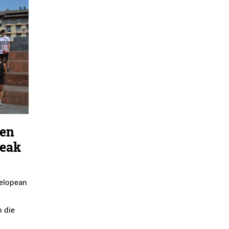
ren
leak
lelopean
e
n die