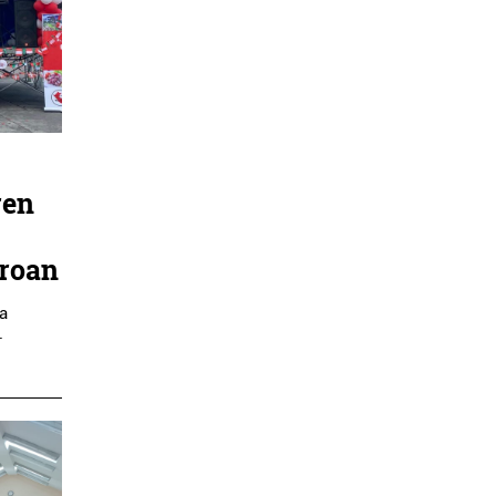
ren
rroan
ra
.