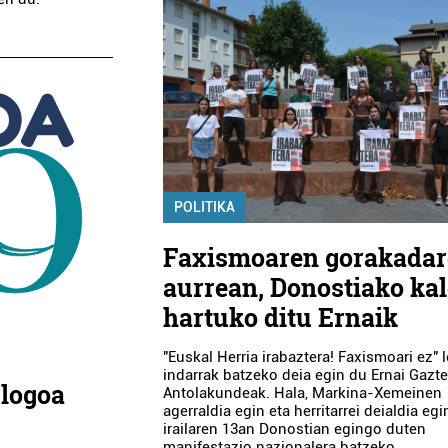
POLITIKA
Faxismoaren gorakada
aurrean, Donostiako ka
hartuko ditu Ernaik
"Euskal Herria irabaztera! Faxismoari ez" 
indarrak batzeko deia egin du Ernai Gazt
 logoa
Antolakundeak. Hala, Markina-Xemeinen
agerraldia egin eta herritarrei deialdia egi
irailaren 13an Donostian egingo duten
manifestazio nazionalera batzeko.