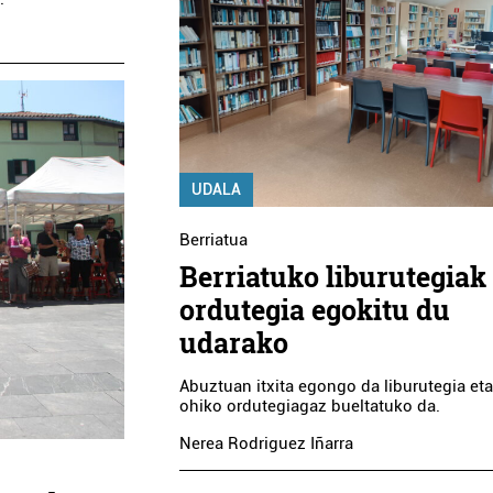
UDALA
Berriatua
Berriatuko liburutegiak
ordutegia egokitu du
udarako
Abuztuan itxita egongo da liburutegia eta
ohiko ordutegiagaz bueltatuko da.
Nerea Rodriguez Iñarra