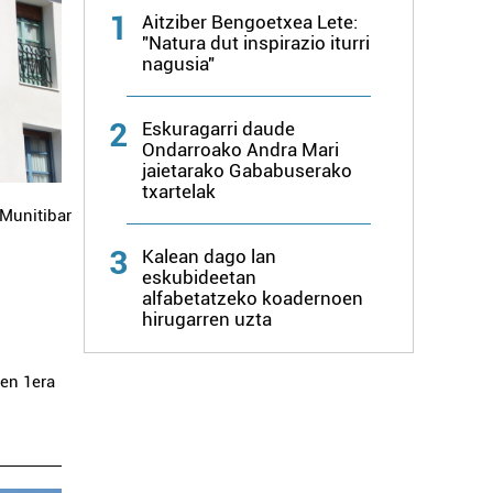
1
Aitziber Bengoetxea Lete:
"Natura dut inspirazio iturri
nagusia"
2
Eskuragarri daude
Ondarroako Andra Mari
jaietarako Gababuserako
txartelak
Munitibar
3
Kalean dago lan
eskubideetan
alfabetatzeko koadernoen
hirugarren uzta
en 1era