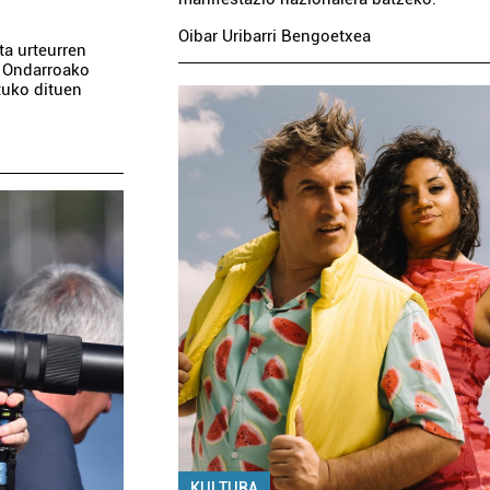
Oibar Uribarri Bengoetxea
ta urteurren
du Ondarroako
tuko dituen
KULTURA