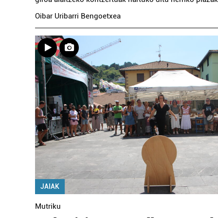
Oibar Uribarri Bengoetxea
JAIAK
Mutriku