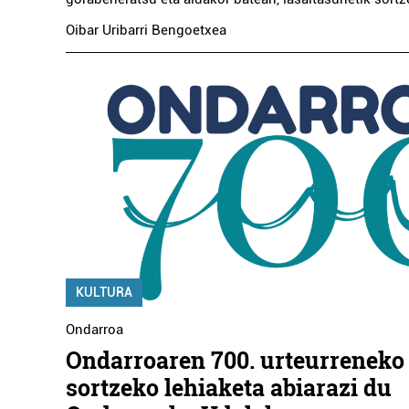
Oibar Uribarri Bengoetxea
KULTURA
Ondarroa
Ondarroaren 700. urteurreneko
sortzeko lehiaketa abiarazi du