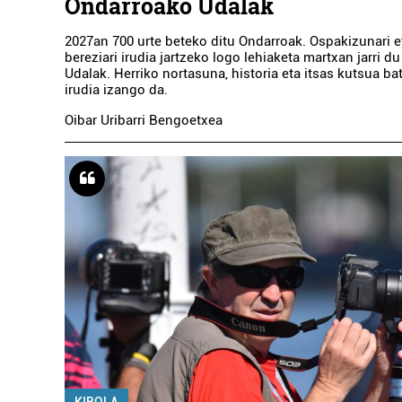
Ondarroako Udalak
2027an 700 urte beteko ditu Ondarroak. Ospakizunari e
bereziari irudia jartzeko logo lehiaketa martxan jarri 
Udalak. Herriko nortasuna, historia eta itsas kutsua ba
irudia izango da.
Oibar Uribarri Bengoetxea
KIROLA