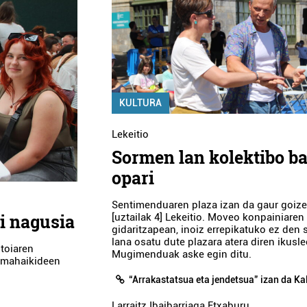
KULTURA
Lekeitio
Sormen lan kolektibo ba
opari
Sentimenduaren plaza izan da gaur goiz
i nagusia
[uztailak 4] Lekeitio. Moveo konpainiaren
gidaritzapean, inoiz errepikatuko ez den
lana osatu dute plazara atera diren ikusle
ntoiaren
Mugimenduak aske egin ditu.
imahaikideen
“Arrakastatsua eta jendetsua” izan da Ka
Larraitz Ibaibarriaga Etxaburu