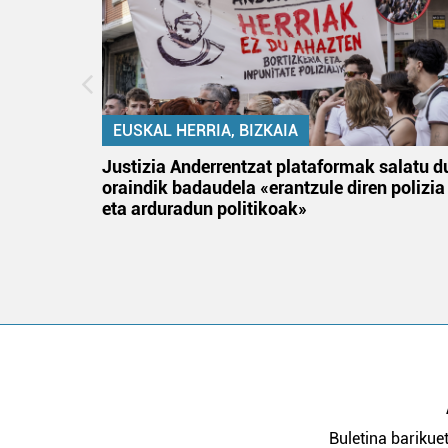
EUSKAL HERRIA, BIZKAIA
tik
Justizia Anderrentzat plataformak salatu d
 gizon
oraindik badaudela «erantzule diren polizia
eta arduradun politikoak»
Buletina barikuet