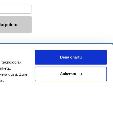
arpidetu
Argitalpen politika
Aniztasun politika
Dena onartu
Pribatutasun politika
 teknologiak
Cookieak
urketa,
Aukeratu
ukera duzu. Zure
uz.