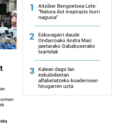
1
Aitziber Bengoetxea Lete:
"Natura dut inspirazio iturri
nagusia"
2
Eskuragarri daude
Ondarroako Andra Mari
jaietarako Gababuserako
txartelak
t
3
Kalean dago lan
eskubideetan
alfabetatzeko koadernoen
hirugarren uzta
ean
 sormen
ek.
leka