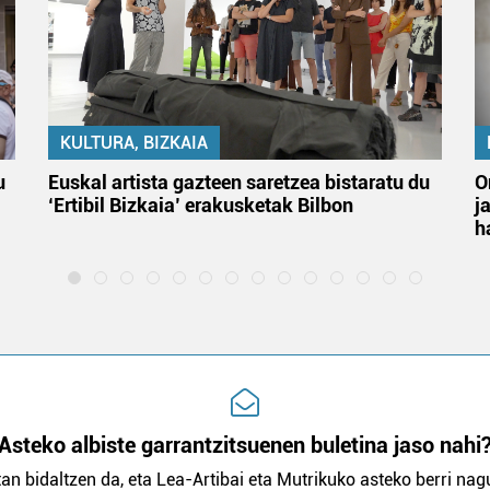
KULTURA, BIZKAIA
u
Euskal artista gazteen saretzea bistaratu du
O
‘Ertibil Bizkaia’ erakusketak Bilbon
j
h
Asteko albiste garrantzitsuenen buletina jaso nahi
an bidaltzen da, eta Lea-Artibai eta Mutrikuko asteko berri nagu