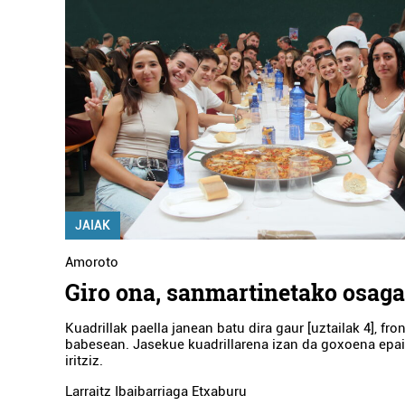
JAIAK
Amoroto
Giro ona, sanmartinetako osaga
Kuadrillak paella janean batu dira gaur [uztailak 4], fro
babesean. Jasekue kuadrillarena izan da goxoena epa
iritziz.
Larraitz Ibaibarriaga Etxaburu