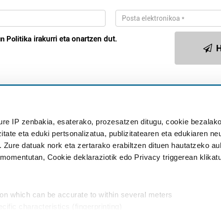
n Politika
irakurri eta onartzen dut.
H
Publizitatea
ure IP zenbakia, esaterako, prozesatzen ditugu, cookie bezalako
in
itate eta eduki pertsonalizatua, publizitatearen eta edukiaren ne
. Zure datuak nork eta zertarako erabiltzen dituen hautatzeko a
omentutan, Cookie deklaraziotik edo Privacy triggerean klikat
Babesleak:
ion which can be accurate to within several meters
cific characteristics (fingerprinting)
d and set your preferences in the
details section
.